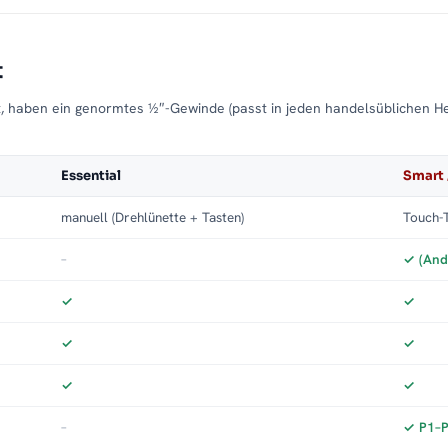
t
t, haben ein genormtes ½″-Gewinde (passt in jeden handelsüblichen H
Essential
Smart 
manuell (Drehlünette + Tasten)
Touch-T
–
✓ (And
✓
✓
✓
✓
✓
✓
–
✓ P1–P3