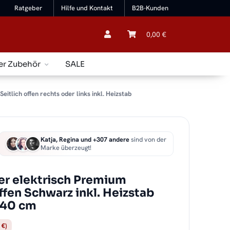
Ratgeber
Hilfe und Kontakt
B2B-Kunden
0,00 €
er Zubehör
SALE
lich offen rechts oder links inkl. Heizstab
Katja, Regina und +307 andere
sind von der
Marke überzeugt!
r elektrisch Premium
fen Schwarz inkl. Heizstab
140 cm
 €)