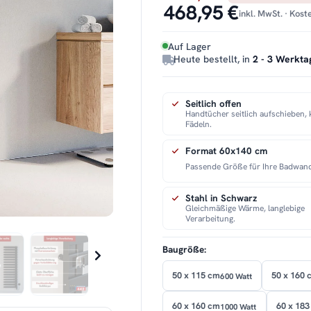
468,95 €
inkl. MwSt. · Kos
Auf Lager
Heute bestellt, in
2 - 3 Werkta
Seitlich offen
Handtücher seitlich aufschieben, 
Fädeln.
Format 60x140 cm
Passende Größe für Ihre Badwan
Stahl in Schwarz
Gleichmäßige Wärme, langlebige
Verarbeitung.
Baugröße:
50 x 115 cm
50 x 160 
600 Watt
60 x 160 cm
60 x 183
1000 Watt