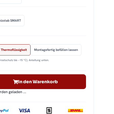
eizstab SMART
 Thermoflüssigkeit
Montagefertig befüllen lassen
Frostschutz bis −15 °C). Anleitung unten.
In den Warenkorb
en geladen ...