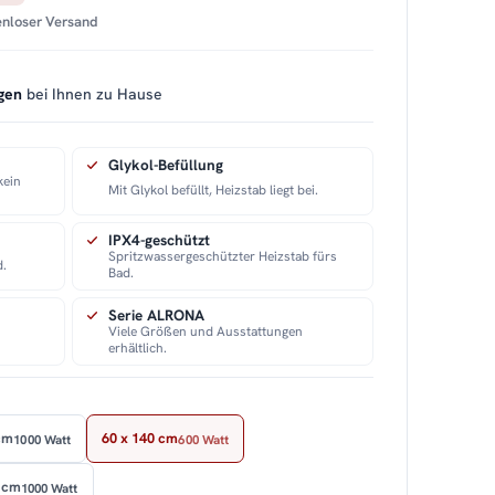
tenloser Versand
gen
bei Ihnen zu Hause
Glykol-Befüllung
kein
Mit Glykol befüllt, Heizstab liegt bei.
IPX4-geschützt
Spritzwassergeschützter Heizstab fürs
d.
Bad.
Serie ALRONA
Viele Größen und Ausstattungen
erhältlich.
cm
60 x 140 cm
1000 Watt
600 Watt
 cm
1000 Watt