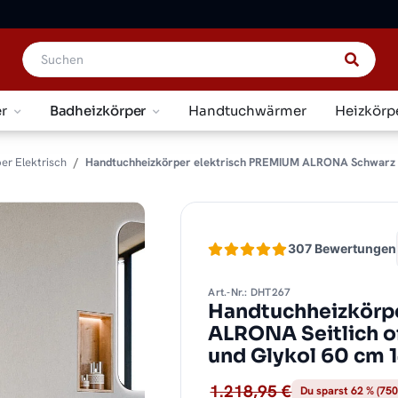
r
Badheizkörper
Handtuchwärmer
Heizkörp
er Elektrisch
Handtuchheizkörper elektrisch PREMIUM ALRONA Schwarz Seit
307 Bewertungen
Art.-Nr.: DHT267
Handtuchheizkörpe
ALRONA Seitlich of
und Glykol 60 cm 
1.218,95 €
Du sparst 62 % (750