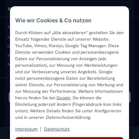
Design-Heizkörper
Versand & Lieferung
Wir über uns
MEIN KONTO
Wie wir Cookies & Co nutzen
Paneelheizkörper
Rückgabe & Widerruf
Standort & Abholung Jüchen
Anmelden / Mein Konto
BELIEBTE KATEGORIEN
Durch Klicken auf „Alle akzeptieren“ gestatten Sie den
Heizkörper kaufen
Badheizkörper
Handtuchheizkörper
Einsatz folgender Dienste auf unserer Website:
Vertikal-Heizkörper
Garantie & Gewährleistung
B2B-Kunden
Merkliste
YouTube, Vimeo, Klaviyo, Google Tag Manager. Diese
Design-Heizkörper
Paneelheizkörper
Vertikal-Heizkörper
Dienste verwenden Cookies und personenbezogene
Heizkörper-Zubehör
Montageservice vor Ort
Karriere
Newsletter
Wandheizkörper
Wohnraum-Heizkörper
Badheizkörper Schwarz
Daten zur Personalisierung von Anzeigen (ads
Mischbetrieb-Heizkörper
Heizkörper-Zubehör
Aktuelle Angebote
personalization), zur Messung von Werbeleistungen
Sendung verfolgen
Ratgeber
Aktuelle Angebote
und zur Verbesserung unseres Angebots. Google
nutzt personenbezogene Daten zur Bereitstellung
seiner Dienste, zur Personalisierung von Werbung und
Bestpreisgarantie
SICHERE ZAHLUNG
VERSAND MIT
zur Messung der Performance. Weitere Informationen
hierzu finden Sie bei
Google
. Sie können die
Einstellung jederzeit ändern (Fingerabdruck-Icon links
unten). Weitere Details finden Sie unter
Konfigurieren
und in unserer
Datenschutzerklärung
.
Impressum
|
Datenschutz