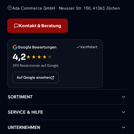
Ada Commerce GmbH · Neusser Str. 150, 41363 Jüchen
Kontakt & Beratung
Google Bewertungen
Verifiziert
4,2
393 Rezensionen auf Google
Auf Google ansehen
SORTIMENT
Badheizkörper
SERVICE & HILFE
Handtuchheizkörper
Hilfe & Kontakt
UNTERNEHMEN