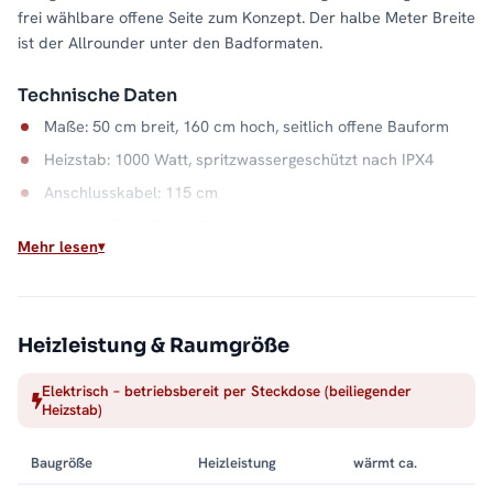
frei wählbare offene Seite zum Konzept. Der halbe Meter Breite
ist der Allrounder unter den Badformaten.
Technische Daten
Maße: 50 cm breit, 160 cm hoch, seitlich offene Bauform
Heizstab: 1000 Watt, spritzwassergeschützt nach IPX4
Anschlusskabel: 115 cm
Material: Stahl, Farbe Schwarz
Mehr lesen
Wasserkapazität: 7,9 Liter
Wärme auf Abruf
Einschalten, aufheizen, Handtuch auflegen: Der elektrische
Heizleistung & Raumgröße
Betrieb macht die Badwärme unabhängig vom Heizsystem. Die
Elektrisch – betriebsbereit per Steckdose (beiliegender
offene Seite hält dabei jeden Handgriff kurz, und der
Heizstab)
Stahlkorpus in Schwarz bleibt ein ruhiger Blickfang. Alle
Größen und Ausführungen finden Sie in der Kategorie
Baugröße
Heizleistung
wärmt ca.
Handtuchheizkörper elektrisch
.