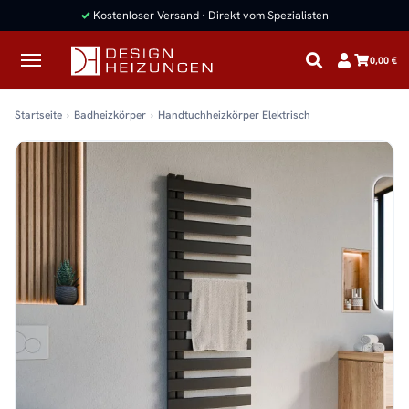
✓
Kostenloser Versand · Direkt vom Spezialisten
0,00 €
Startseite
Badheizkörper
Handtuchheizkörper Elektrisch