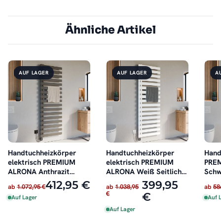
Ähnliche Artikel
AUF LAGER
AUF LAGER
A
Handtuchheizkörper
Handtuchheizkörper
Hand
elektrisch PREMIUM
elektrisch PREMIUM
PRE
ALRONA Anthrazit
ALRONA Weiß Seitlich
Schw
Seitlich offen inkl.
offen inkl. Heizstab
recht
412,95 €
399,95
ab
1.072,95 €
ab
1.038,95
ab
58
Heizstab
€
€
Auf Lager
Auf 
Auf Lager