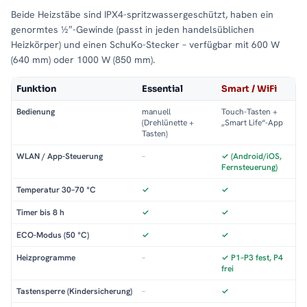
Beide Heizstäbe sind IPX4-spritzwassergeschützt, haben ein
genormtes ½″-Gewinde (passt in jeden handelsüblichen
Heizkörper) und einen SchuKo-Stecker – verfügbar mit 600 W
(640 mm) oder 1000 W (850 mm).
Funktion
Essential
Smart / WiFi
Bedienung
manuell
Touch-Tasten +
(Drehlünette +
„Smart Life“-App
Tasten)
WLAN / App-Steuerung
–
✓ (Android/iOS,
Fernsteuerung)
Temperatur 30–70 °C
✓
✓
Timer bis 8 h
✓
✓
ECO-Modus (50 °C)
✓
✓
Heizprogramme
–
✓ P1–P3 fest, P4
frei
Tastensperre (Kindersicherung)
–
✓