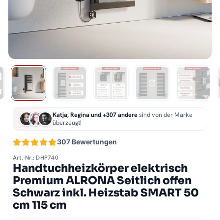
Katja, Regina und +307 andere
sind von der Marke
überzeugt!
307 Bewertungen
Art.-Nr.: DHP740
Handtuchheizkörper elektrisch
Premium ALRONA Seitlich offen
Schwarz inkl. Heizstab SMART 50
cm 115 cm