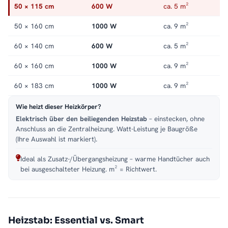
Stahlkorpus in Schwarz bleibt ein ruhiger Blickfang. Alle
50 × 115 cm
600 W
ca. 5 m²
Größen und Ausführungen finden Sie in der Kategorie
Handtuchheizkörper elektrisch
.
50 × 160 cm
1000 W
ca. 9 m²
60 × 140 cm
600 W
ca. 5 m²
60 × 160 cm
1000 W
ca. 9 m²
60 × 183 cm
1000 W
ca. 9 m²
Wie heizt dieser Heizkörper?
Elektrisch über den beiliegenden Heizstab
– einstecken, ohne
Anschluss an die Zentralheizung. Watt-Leistung je Baugröße
(Ihre Auswahl ist markiert).
Ideal als Zusatz-/Übergangsheizung – warme Handtücher auch
bei ausgeschalteter Heizung. m² = Richtwert.
Heizstab: Essential vs. Smart