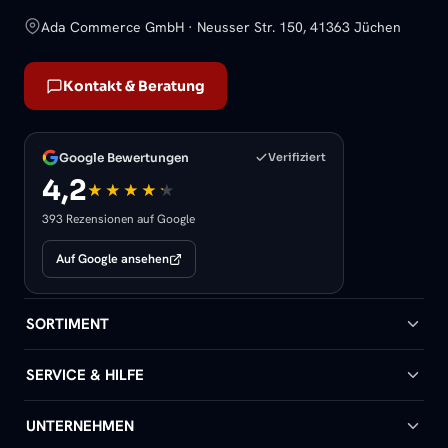
Ada Commerce GmbH · Neusser Str. 150, 41363 Jüchen
Kontakt & Beratung
Google Bewertungen
Verifiziert
4,2
393 Rezensionen auf Google
Auf Google ansehen
SORTIMENT
Badheizkörper
SERVICE & HILFE
Handtuchheizkörper
Hilfe & Kontakt
UNTERNEHMEN