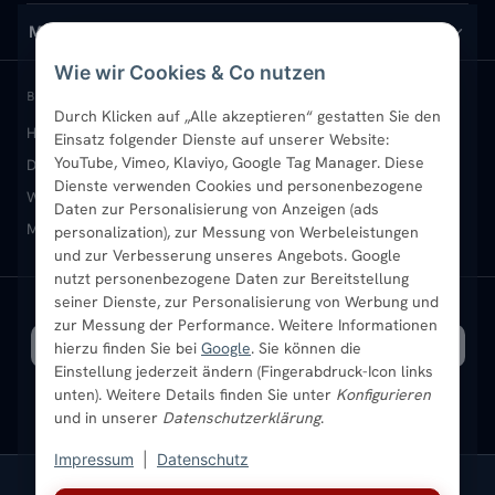
Design-Heizkörper
Versand & Lieferung
Wir über uns
MEIN KONTO
Wie wir Cookies & Co nutzen
Paneelheizkörper
Rückgabe & Widerruf
Standort & Abholung Jüchen
Anmelden / Mein Konto
BELIEBTE KATEGORIEN
Durch Klicken auf „Alle akzeptieren“ gestatten Sie den
Heizkörper kaufen
Badheizkörper
Handtuchheizkörper
Einsatz folgender Dienste auf unserer Website:
Vertikal-Heizkörper
Garantie & Gewährleistung
B2B-Kunden
Merkliste
YouTube, Vimeo, Klaviyo, Google Tag Manager. Diese
Design-Heizkörper
Paneelheizkörper
Vertikal-Heizkörper
Dienste verwenden Cookies und personenbezogene
Heizkörper-Zubehör
Montageservice vor Ort
Karriere
Newsletter
Wandheizkörper
Wohnraum-Heizkörper
Badheizkörper Schwarz
Daten zur Personalisierung von Anzeigen (ads
Mischbetrieb-Heizkörper
Heizkörper-Zubehör
Aktuelle Angebote
personalization), zur Messung von Werbeleistungen
Sendung verfolgen
Ratgeber
Aktuelle Angebote
und zur Verbesserung unseres Angebots. Google
nutzt personenbezogene Daten zur Bereitstellung
seiner Dienste, zur Personalisierung von Werbung und
Bestpreisgarantie
SICHERE ZAHLUNG
VERSAND MIT
zur Messung der Performance. Weitere Informationen
hierzu finden Sie bei
Google
. Sie können die
Einstellung jederzeit ändern (Fingerabdruck-Icon links
unten). Weitere Details finden Sie unter
Konfigurieren
und in unserer
Datenschutzerklärung
.
Impressum
|
Datenschutz