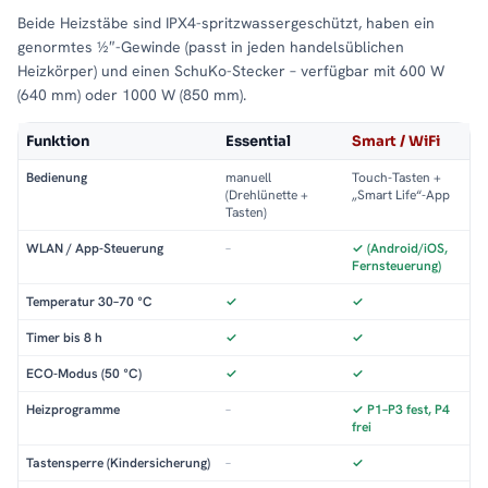
Beide Heizstäbe sind IPX4-spritzwassergeschützt, haben ein
genormtes ½″-Gewinde (passt in jeden handelsüblichen
Heizkörper) und einen SchuKo-Stecker – verfügbar mit 600 W
(640 mm) oder 1000 W (850 mm).
Funktion
Essential
Smart / WiFi
Bedienung
manuell
Touch-Tasten +
(Drehlünette +
„Smart Life“-App
Tasten)
WLAN / App-Steuerung
–
✓ (Android/iOS,
Fernsteuerung)
Temperatur 30–70 °C
✓
✓
Timer bis 8 h
✓
✓
ECO-Modus (50 °C)
✓
✓
Heizprogramme
–
✓ P1–P3 fest, P4
frei
Tastensperre (Kindersicherung)
–
✓