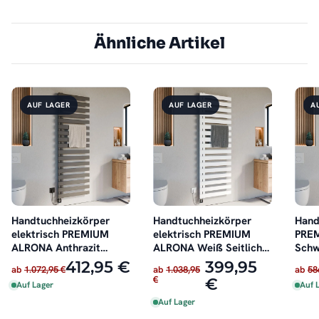
Ähnliche Artikel
AUF LAGER
AUF LAGER
A
Handtuchheizkörper
Handtuchheizkörper
Hand
elektrisch PREMIUM
elektrisch PREMIUM
PRE
ALRONA Anthrazit
ALRONA Weiß Seitlich
Schw
Seitlich offen inkl.
offen inkl. Heizstab
recht
412,95 €
399,95
ab
1.072,95 €
ab
1.038,95
ab
58
Heizstab
€
€
Auf Lager
Auf 
Auf Lager