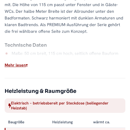
mit. Die Höhe von 115 cm passt unter Fenster und in Gäste-
WCs. Der halbe Meter Breite ist der Allrounder unter den
Badformaten. Schwarz harmoniert mit dunklen Armaturen und
klaren Badtrends. Als PREMIUM-Ausführung der Serie gehört
die frei wählbare offene Seite zum Konzept.
Technische Daten
Maße: 50 cm breit, 115 cm hoch, seitlich offene Bauform
Heizstab: 600 Watt, spritzwassergeschützt nach IPX4
Mehr lesen
Anschlusskabel: 115 cm
Material: Stahl, Farbe Schwarz
Wasserkapazität: 4,9 Liter
Heizleistung & Raumgröße
Wärme auf Abruf
Elektrisch – betriebsbereit per Steckdose (beiliegender
Heizstab)
Einschalten, aufheizen, Handtuch auflegen: Der elektrische
Betrieb macht die Badwärme unabhängig vom Heizsystem. Die
Baugröße
Heizleistung
wärmt ca.
offene Seite hält dabei jeden Handgriff kurz, und der