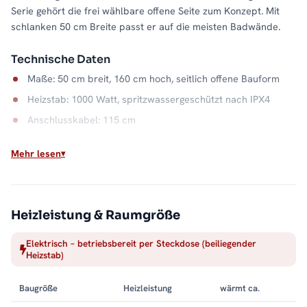
Serie gehört die frei wählbare offene Seite zum Konzept. Mit
schlanken 50 cm Breite passt er auf die meisten Badwände.
Technische Daten
Maße: 50 cm breit, 160 cm hoch, seitlich offene Bauform
Heizstab: 1000 Watt, spritzwassergeschützt nach IPX4
Anschlusskabel: 115 cm
Material: Stahl, Farbe Schwarz
Mehr lesen
Wasserkapazität: 7,9 Liter
Wärme auf Abruf
Einschalten, aufheizen, Handtuch auflegen: Der elektrische
Heizleistung & Raumgröße
Betrieb macht die Badwärme unabhängig vom Heizsystem. Die
Elektrisch – betriebsbereit per Steckdose (beiliegender
offene Seite hält dabei jeden Handgriff kurz, und der
Heizstab)
Stahlkorpus in Schwarz bleibt ein ruhiger Blickfang. Alle
Größen und Ausführungen finden Sie in der Kategorie
Baugröße
Heizleistung
wärmt ca.
Handtuchheizkörper elektrisch
.