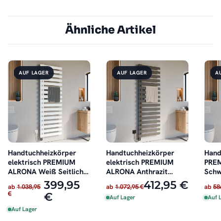
Ähnliche Artikel
AUF LAGER
AUF LAGER
A
Handtuchheizkörper
Handtuchheizkörper
Hand
elektrisch PREMIUM
elektrisch PREMIUM
PRE
ALRONA Weiß Seitlich
ALRONA Anthrazit
Schw
offen inkl. Heizstab
Seitlich offen inkl.
recht
399,95
412,95 €
ab
1.038,95
ab
1.072,95 €
ab
58
Heizstab
€
€
Auf Lager
Auf 
Auf Lager