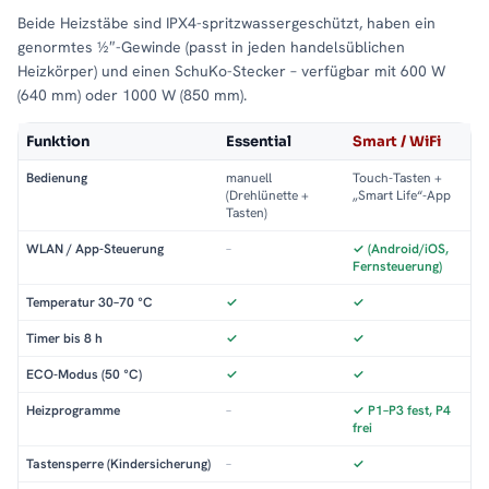
Beide Heizstäbe sind IPX4-spritzwassergeschützt, haben ein
genormtes ½″-Gewinde (passt in jeden handelsüblichen
Heizkörper) und einen SchuKo-Stecker – verfügbar mit 600 W
(640 mm) oder 1000 W (850 mm).
Funktion
Essential
Smart / WiFi
Bedienung
manuell
Touch-Tasten +
(Drehlünette +
„Smart Life“-App
Tasten)
WLAN / App-Steuerung
–
✓ (Android/iOS,
Fernsteuerung)
Temperatur 30–70 °C
✓
✓
Timer bis 8 h
✓
✓
ECO-Modus (50 °C)
✓
✓
Heizprogramme
–
✓ P1–P3 fest, P4
frei
Tastensperre (Kindersicherung)
–
✓