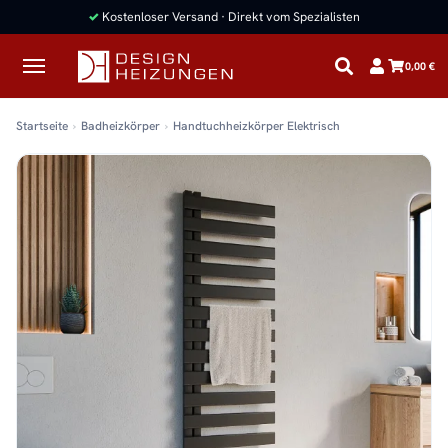
✓
Kostenloser Versand · Direkt vom Spezialisten
0,00 €
Startseite
Badheizkörper
Handtuchheizkörper Elektrisch