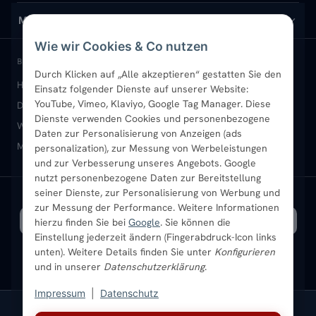
Design-Heizkörper
Versand & Lieferung
Wir über uns
MEIN KONTO
Wie wir Cookies & Co nutzen
Paneelheizkörper
Rückgabe & Widerruf
Standort & Abholung Jüchen
Anmelden / Mein Konto
BELIEBTE KATEGORIEN
Durch Klicken auf „Alle akzeptieren“ gestatten Sie den
Heizkörper kaufen
Badheizkörper
Handtuchheizkörper
Einsatz folgender Dienste auf unserer Website:
Vertikal-Heizkörper
Garantie & Gewährleistung
B2B-Kunden
Merkliste
YouTube, Vimeo, Klaviyo, Google Tag Manager. Diese
Design-Heizkörper
Paneelheizkörper
Vertikal-Heizkörper
Dienste verwenden Cookies und personenbezogene
Heizkörper-Zubehör
Montageservice vor Ort
Karriere
Newsletter
Wandheizkörper
Wohnraum-Heizkörper
Badheizkörper Schwarz
Daten zur Personalisierung von Anzeigen (ads
Mischbetrieb-Heizkörper
Heizkörper-Zubehör
Aktuelle Angebote
personalization), zur Messung von Werbeleistungen
Sendung verfolgen
Ratgeber
Aktuelle Angebote
und zur Verbesserung unseres Angebots. Google
nutzt personenbezogene Daten zur Bereitstellung
seiner Dienste, zur Personalisierung von Werbung und
Bestpreisgarantie
SICHERE ZAHLUNG
VERSAND MIT
zur Messung der Performance. Weitere Informationen
hierzu finden Sie bei
Google
. Sie können die
Einstellung jederzeit ändern (Fingerabdruck-Icon links
unten). Weitere Details finden Sie unter
Konfigurieren
und in unserer
Datenschutzerklärung
.
Impressum
|
Datenschutz