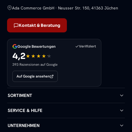
Ada Commerce GmbH · Neusser Str. 150, 41363 Jüchen
Kontakt & Beratung
Google Bewertungen
Verifiziert
4,2
393 Rezensionen auf Google
Auf Google ansehen
SORTIMENT
Badheizkörper
SERVICE & HILFE
Handtuchheizkörper
Hilfe & Kontakt
UNTERNEHMEN