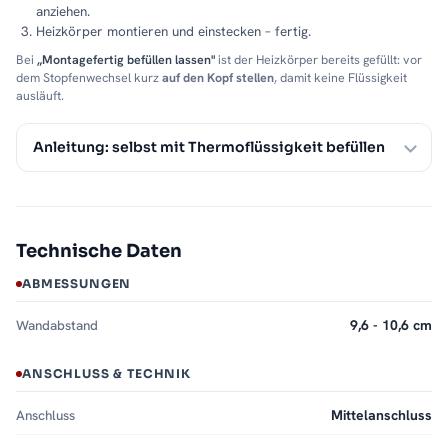
anziehen.
Mit 5 Jahren Herstellergarantie
Heizkörper montieren und einstecken – fertig.
Unsere
5-jährige Herstellergarantie
steht für die hohe Qualität
Bei
„Montagefertig befüllen lassen"
ist der Heizkörper bereits gefüllt: vor
und Langlebigkeit des PREMIUM ALRONA. Sollten Sie Fragen
dem Stopfenwechsel kurz
auf den Kopf stellen
, damit keine Flüssigkeit
ausläuft.
oder Anliegen haben, hilft Ihnen unser kompetenter
Kundenservice
jederzeit weiter.
Anleitung: selbst mit Thermoflüssigkeit befüllen
Jahrzehntelange Erfahrung und höchste
Qualitätsansprüche
Mit über
25 Jahren Erfahrung
in der Heizkörperherstellung
setzen wir auf Qualität, innovative Technik und modernes
Technische Daten
Design. Jeder PREMIUM ALRONA durchläuft strenge
ABMESSUNGEN
Qualitätskontrollen, um Ihnen ein Produkt zu bieten, das in
jeder Hinsicht überzeugt.
Wandabstand
9,6 - 10,6 cm
Ihre Vorteile auf einen Blick
ANSCHLUSS & TECHNIK
Elektrischer Betrieb
über haushaltsübliche Steckdose
–
flexibel und unabhängig
Anschluss
Mittelanschluss
Starke Heizleistung
für warme Handtücher und angenehme