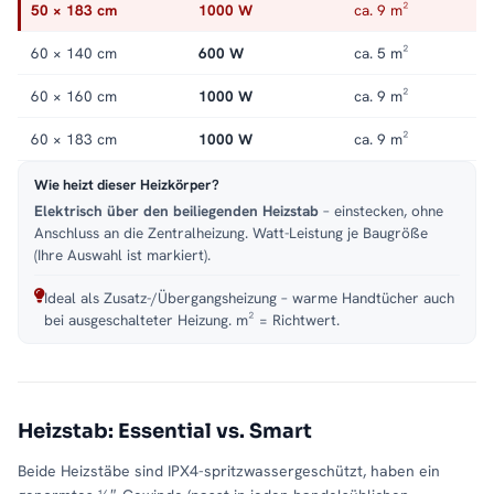
Mit der durchdachten
50 × 183 cm
180°-Wendefunktion
1000 W
passt sich der
ca. 9 m²
PREMIUM ALRONA Heizkörper an jede Raumsituation an. Die
60 × 140 cm
600 W
ca. 5 m²
offene Einsteckseite kann nach Bedarf
wahlweise nach links
oder rechts ausgerichtet
werden. Diese Funktion ermöglicht
60 × 160 cm
1000 W
ca. 9 m²
eine individuelle Anpassung an Ihre Badezimmergestaltung und
macht den Heizkörper besonders vielseitig. Selbst in
60 × 183 cm
1000 W
ca. 9 m²
verwinkelten oder kleinen Badezimmern sorgt der PREMIUM
Wie heizt dieser Heizkörper?
ALRONA für maximale Flexibilität bei der Montage.
Elektrisch über den beiliegenden Heizstab
– einstecken, ohne
Anschluss an die Zentralheizung. Watt-Leistung je Baugröße
Elegantes, mattes Design in Anthrazit – Stilvoll und
(Ihre Auswahl ist markiert).
zeitlos
Die
matte Oberfläche in Anthrazit
verleiht dem PREMIUM
Ideal als Zusatz-/Übergangsheizung – warme Handtücher auch
bei ausgeschalteter Heizung. m² = Richtwert.
ALRONA Heizkörper eine edle und moderne Ausstrahlung.
Diese elegante Farbgebung harmoniert perfekt mit neutralen
Tönen, metallischen Akzenten und natürlichen Materialien,
wodurch der Heizkörper sowohl in minimalistischen als auch in
industriell inspirierten Badezimmerkonzepten ein echter
Heizstab: Essential vs. Smart
Blickfang ist. Die hochwertige Pulverbeschichtung schützt den
Beide Heizstäbe sind IPX4-spritzwassergeschützt, haben ein
Heizkörper vor Abnutzung und erhält seinen stilvollen Look