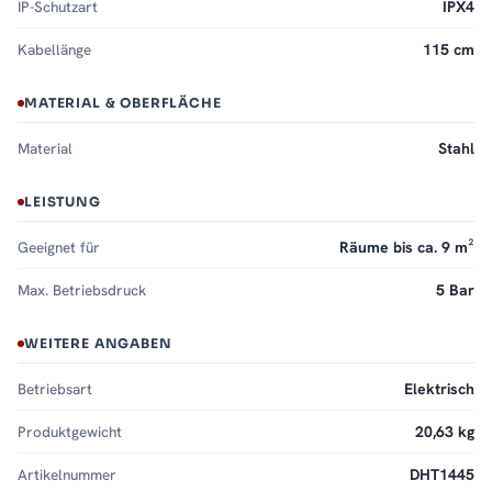
IP-Schutzart
IPX4
Raumtemperatur
Kabellänge
Flexible
180°-Wendefunktion
für individuelle Montage
115 cm
Modernes, mattes Design in Anthrazit – elegant und zeitlos
MATERIAL & OBERFLÄCHE
Hochwertige
Stahlkonstruktion
mit widerstandsfähiger
Pulverbeschichtung
Material
Stahl
Zertifiziert nach DIN EN 442
LEISTUNG
5 Jahre Herstellergarantie
für maximale Zuverlässigkeit
Geeignet für
Räume bis ca. 9 m²
Lieferumfang
Handtuchheizkörper elektrisch PREMIUM ALRONA in
Max. Betriebsdruck
5 Bar
Anthrazit
WEITERE ANGABEN
Heizstab für den elektrischen Betrieb
Montageset inkl. Blind- und Entlüftungsstopfen
Betriebsart
Elektrisch
Detaillierte Montage- und Bedienungsanleitung
Produktgewicht
20,63 kg
Kompetenter Kundenservice und bequeme
Artikelnummer
DHT1445
Zusatzleistungen