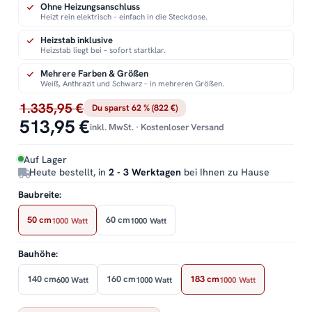
Ohne Heizungsanschluss
Heizt rein elektrisch – einfach in die Steckdose.
Heizstab inklusive
Heizstab liegt bei – sofort startklar.
Mehrere Farben & Größen
Weiß, Anthrazit und Schwarz – in mehreren Größen.
1.335,95 €
Du sparst 62 % (822 €)
513,95 €
inkl. MwSt. · Kostenloser Versand
Auf Lager
Heute bestellt, in
2 - 3 Werktagen
bei Ihnen zu Hause
Baubreite:
50 cm
60 cm
1000 Watt
1000 Watt
Bauhöhe:
140 cm
160 cm
183 cm
600 Watt
1000 Watt
1000 Watt