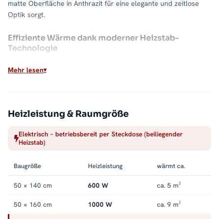
matte Oberfläche in Anthrazit für eine elegante und zeitlose
Optik sorgt.
Effiziente Wärme dank moderner Heizstab-
Technologie
Der PREMIUM ALRONA ist mit einem leistungsstarken Heizstab
Mehr lesen
ausgestattet, der die Thermoflüssigkeit im Inneren des
Heizkörpers erwärmt und so für eine
gleichmäßige und
zuverlässige Wärmeverteilung
sorgt. Diese Technologie macht
den Heizkörper ideal für die
schnelle Trocknung von
Heizleistung & Raumgröße
Handtüchern
und die angenehme
Beheizung des gesamten
Badezimmers
. Für maximale Sicherheit und eine lange
Elektrisch – betriebsbereit per Steckdose (beiliegender
Lebensdauer empfehlen wir unsere
hochwertige
Heizstab)
Thermoflüssigkeit
, die den Heizkörper vor Korrosion und Rost
schützt. Diese können Sie bequem beim Kauf mitbestellen,
Baugröße
Heizleistung
wärmt ca.
sodass der Heizkörper direkt betriebsbereit ist und optimal
50 × 140 cm
600 W
ca. 5 m²
geschützt bleibt.
50 × 160 cm
1000 W
ca. 9 m²
Flexibilität durch 180°-Wendefunktion