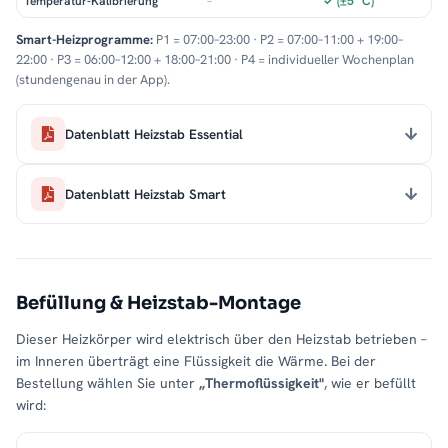
Temperatur-Kalibrierung
–
✓ (±5 °C)
vorgesehene Öffnung eingeschraubt und sicher fixiert.
Anschließen
– Der Heizkörper wird über eine
Smart-Heizprogramme:
P1 = 07:00–23:00 · P2 = 07:00–11:00 + 19:00–
22:00 · P3 = 06:00–12:00 + 18:00–21:00 · P4 = individueller Wochenplan
haushaltsübliche Steckdose betrieben, was eine flexible
(stundengenau in der App).
Platzierung ermöglicht.
Das mitgelieferte Montageset und die detaillierte Anleitung
Datenblatt Heizstab Essential
machen die Installation schnell und unkompliziert – ganz ohne
zusätzliches Fachwissen.
Datenblatt Heizstab Smart
Pflegeleicht und hygienisch für den täglichen
Gebrauch
Die matte Pulverbeschichtung in Anthrazit macht den PREMIUM
ALRONA
besonders pflegeleicht
. Wasser- und Schmutzflecken
Befüllung & Heizstab-Montage
haften kaum an der Oberfläche und lassen sich mühelos mit
einem feuchten Tuch entfernen. Dank der offenen Bauweise
Dieser Heizkörper wird elektrisch über den Heizstab betrieben –
entstehen
keine schwer zugänglichen Stellen
, sodass der
im Inneren überträgt eine Flüssigkeit die Wärme. Bei der
Heizkörper stets hygienisch sauber und ansprechend bleibt.
Bestellung wählen Sie unter
„Thermoflüssigkeit"
, wie er befüllt
wird:
PREMIUM ALRONA – Auch als Warmwasser-
Variante verfügbar