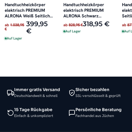
Handtuchheizkörper
Handtuchheizkörper
Hand
elektrisch PREMIUM
elektrisch PREMIUM
elek
ALRONA Weiß Seitlich
ALRONA Schwarz
Seitl
offen inkl. Heizstab
Seitlich offen rechts
inkl.
399,95
318,95 €
ab
1.038,95
ab
828,95 €
ab
87
oder links inkl. Heizstab
€
€
Auf Lager
Auf 
Auf Lager
Immer gratis Versand
Sicher bezahlen
Deutschlandweit & schnell
SSL-verschlüsselt & geprüft
15 Tage Rückgabe
Persönliche Beratung
Einfach & unkompliziert
Fachhandel aus Jüchen