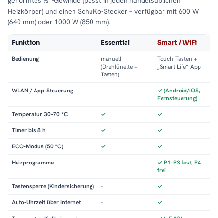
genormtes ½″-Gewinde (passt in jeden handelsüblichen
auch bei täglichem Gebrauch.
Heizkörper) und einen SchuKo-Stecker – verfügbar mit 600 W
(640 mm) oder 1000 W (850 mm).
Robuste Stahl-Verarbeitung für den täglichen
Einsatz
Funktion
Essential
Smart / WiFi
Der PREMIUM ALRONA überzeugt durch seine
langlebige
Bedienung
manuell
Touch-Tasten +
Stahlkonstruktion
, die für maximale Stabilität und Effizienz
(Drehlünette +
„Smart Life“-App
sorgt. Stahl als Material bietet
hervorragende
Tasten)
Wärmeleitfähigkeit
und gewährleistet, dass die Wärme
WLAN / App-Steuerung
–
✓ (Android/iOS,
gleichmäßig im gesamten Raum verteilt wird. Die matte
Fernsteuerung)
Pulverbeschichtung in Anthrazit
schützt den Heizkörper
Temperatur 30–70 °C
✓
✓
zusätzlich vor Kratzern, Stößen und Feuchtigkeit
– ideal für
den täglichen Einsatz im Badezimmer.
Timer bis 8 h
✓
✓
ECO-Modus (50 °C)
✓
✓
Einfache Montage – In wenigen Schritten
einsatzbereit
Heizprogramme
–
✓ P1–P3 fest, P4
frei
Thermoflüssigkeit einfüllen
– Falls der Heizkörper unbefüllt
bestellt wurde, füllen Sie die passende Thermoflüssigkeit
Tastensperre (Kindersicherung)
–
✓
ein.
Auto-Uhrzeit über Internet
–
✓
Heizstab einsetzen
– Der mitgelieferte Heizstab wird in die