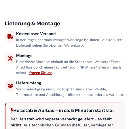
Unser erfahrenes Team steht Ihnen bei allen Fragen zur
Verfügung – von der Produktauswahl bis zur Montage. Auf
Wunsch bieten wir Ihnen unseren
Montageservice
für eine
Lieferung & Montage
fachgerechte Installation vor Ort.
Kostenloser Versand
In der Regel innerhalb weniger Werktage bei Ihnen – die konkrete
Lieferzeit sehen Sie oben am Warenkorb.
Montage
Elektrische Modelle: einfach an die Steckdose. Wassergeführte:
Anschluss durch einen Fachbetrieb. In NRW montieren wir auch
selbst –
fragen Sie uns
.
Lieferumfang
Wandbefestigung und Blindstopfen sind dabei. Ventile,
Thermostate und Anschlussgarnituren separat oder als Variante.
Heizstab & Aufbau – in ca. 5 Minuten startklar
Der Heizstab wird separat verpackt geliefert – es fehlt
nichts.
Aus technischen Gründen (befüllter, versiegelter