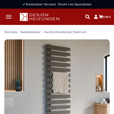
✓
Kostenloser Versand · Direkt vom Spezialisten
0,00 €
Startseite
Badheizkörper
Handtuchheizkörper Elektrisch