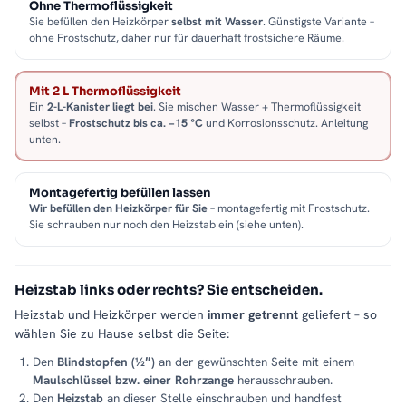
Ohne Thermoflüssigkeit
Sie befüllen den Heizkörper
selbst mit Wasser
. Günstigste Variante –
Der PREMIUM ALRONA Heizkörper ist nicht nur in der
ohne Frostschutz, daher nur für dauerhaft frostsichere Räume.
elektrischen Variante erhältlich, sondern auch
als Modell für
den Anschluss an Ihre Zentralheizung
. Beide Ausführungen
bieten die gleiche zuverlässige Heizleistung und vereinen
Mit 2 L Thermoflüssigkeit
Ein
2-L-Kanister liegt bei
. Sie mischen Wasser + Thermoflüssigkeit
modernes Design mit höchstem Komfort. Wählen Sie die
selbst –
Frostschutz bis ca. −15 °C
und Korrosionsschutz. Anleitung
Variante, die perfekt zu Ihren Bedürfnissen passt.
unten.
Zertifiziert nach der europäischen Heizkörpernorm
DIN EN 442
Montagefertig befüllen lassen
Wir befüllen den Heizkörper für Sie
– montagefertig mit Frostschutz.
Dieser Heizkörper ist
nach der europäischen Heizkörpernorm
Sie schrauben nur noch den Heizstab ein (siehe unten).
DIN EN 442 zertifiziert
, die Standards in Bezug auf Effizienz,
Sicherheit und Leistung definiert. Diese Norm legt präzise
Anforderungen an die Wärmeleistung, Energieeffizienz und
Heizstab links oder rechts? Sie entscheiden.
Materialqualität von Heizkörpern fest und stellt sicher, dass sie
Heizstab und Heizkörper werden
immer getrennt
geliefert – so
den aktuellen europäischen Richtlinien entsprechen. Die
wählen Sie zu Hause selbst die Seite:
Zertifizierung garantiert, dass der Heizkörper unter genormten
Den
Blindstopfen (½″)
an der gewünschten Seite mit einem
Bedingungen getestet wurde und die angegebenen
Maulschlüssel bzw. einer Rohrzange
herausschrauben.
Leistungswerte zuverlässig erreicht.
Den
Heizstab
an dieser Stelle einschrauben und handfest