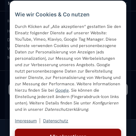
Design-Heizkörper
Versand & Lieferung
Wir über uns
MEIN KONTO
Wie wir Cookies & Co nutzen
Paneelheizkörper
Rückgabe & Widerruf
Standort & Abholung Jüchen
Anmelden / Mein Konto
BELIEBTE KATEGORIEN
Durch Klicken auf „Alle akzeptieren“ gestatten Sie den
Heizkörper kaufen
Badheizkörper
Handtuchheizkörper
Einsatz folgender Dienste auf unserer Website:
Vertikal-Heizkörper
Garantie & Gewährleistung
B2B-Kunden
Merkliste
YouTube, Vimeo, Klaviyo, Google Tag Manager. Diese
Design-Heizkörper
Paneelheizkörper
Vertikal-Heizkörper
Dienste verwenden Cookies und personenbezogene
Heizkörper-Zubehör
Montageservice vor Ort
Karriere
Newsletter
Wandheizkörper
Wohnraum-Heizkörper
Badheizkörper Schwarz
Daten zur Personalisierung von Anzeigen (ads
Mischbetrieb-Heizkörper
Heizkörper-Zubehör
Aktuelle Angebote
personalization), zur Messung von Werbeleistungen
Sendung verfolgen
Ratgeber
Aktuelle Angebote
und zur Verbesserung unseres Angebots. Google
nutzt personenbezogene Daten zur Bereitstellung
seiner Dienste, zur Personalisierung von Werbung und
Bestpreisgarantie
SICHERE ZAHLUNG
VERSAND MIT
zur Messung der Performance. Weitere Informationen
hierzu finden Sie bei
Google
. Sie können die
Einstellung jederzeit ändern (Fingerabdruck-Icon links
unten). Weitere Details finden Sie unter
Konfigurieren
und in unserer
Datenschutzerklärung
.
Impressum
|
Datenschutz
Vertrag widerrufen