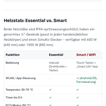
Heizstab: Essential vs. Smart
Beide Heizstäbe sind IPX4-spritzwassergeschützt, haben ein
genormtes ½″-Gewinde (passt in jeden handelsüblichen
Heizkörper) und einen SchuKo-Stecker – verfügbar mit 600 W
(640 mm) oder 1000 W (850 mm).
Funktion
Essential
Smart / WiFi
Bedienung
manuell
Touch-Tasten +
(Drehlünette +
„Smart Life“-App
Tasten)
WLAN / App-Steuerung
–
✓ (Android/iOS,
Fernsteuerung)
Temperatur 30–70 °C
✓
✓
Timer bis 8 h
✓
✓
ECO-Modus (50 °C)
✓
✓