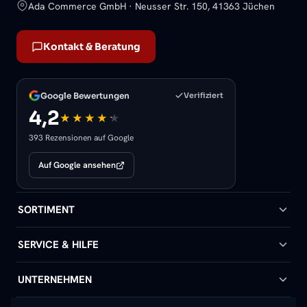
Ada Commerce GmbH · Neusser Str. 150, 41363 Jüchen
Kontakt & Beratung
Google Bewertungen
Verifiziert
4,2
393 Rezensionen auf Google
Auf Google ansehen
SORTIMENT
Badheizkörper
SERVICE & HILFE
Handtuchheizkörper
Hilfe & Kontakt
UNTERNEHMEN