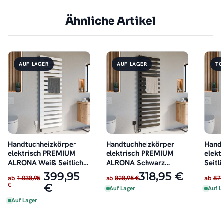
Ähnliche Artikel
AUF LAGER
AUF LAGER
T
Handtuchheizkörper
Handtuchheizkörper
Hand
elektrisch PREMIUM
elektrisch PREMIUM
elek
ALRONA Weiß Seitlich
ALRONA Schwarz
Seitl
offen inkl. Heizstab
Seitlich offen rechts
inkl.
399,95
318,95 €
ab
1.038,95
ab
828,95 €
ab
87
oder links inkl. Heizstab
€
€
Auf Lager
Auf 
Auf Lager