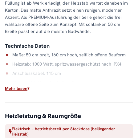
Füllung ist ab Werk erledigt, der Heizstab wartet daneben im
Karton. Das matte Anthrazit setzt einen ruhigen, modernen
Akzent. Als PREMIUM-Ausführung der Serie gehört die frei
wählbare offene Seite zum Konzept. Mit schlanken 50 cm
Breite passt er auf die meisten Badwände.
Technische Daten
Maße: 50 cm breit, 160 cm hoch, seitlich offene Bauform
Heizstab: 1000 Watt, spritzwassergeschützt nach IPX4
Anschlusskabel: 115 cm
Material: Stahl, Farbe Anthrazit
Mehr lesen
Wärme auf Abruf
Einschalten, aufheizen, Handtuch auflegen: Der elektrische
Betrieb macht die Badwärme unabhängig vom Heizsystem. Die
Heizleistung & Raumgröße
offene Seite hält dabei jeden Handgriff kurz, und der
Stahlkorpus in Anthrazit bleibt ein ruhiger Blickfang. Alle
Elektrisch – betriebsbereit per Steckdose (beiliegender
Heizstab)
Größen und Ausführungen finden Sie in der Kategorie