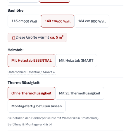
Bauhöhe
115 cm
140 cm
164 cm
600 Watt
600 Watt
1000 Watt
Diese Größe wärmt
ca. 5 m²
Heizstab:
Mit Heizstab ESSENTIAL
Mit Heizstab SMART
Unterschied Essential / Smart
↓
Thermoflüssigkeit:
Ohne Thermoflüssigkeit
Mit 2L Thermoflüssigkeit
Montagefertig befüllen lassen
Sie befüllen den Heizkörper selbst mit Wasser (kein Frostschutz).
Befüllung & Montage erklärt
↓