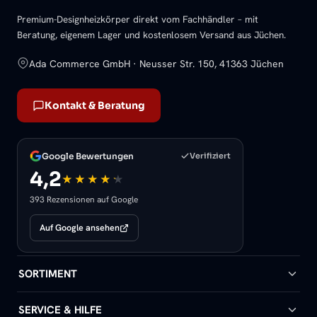
Premium-Designheizkörper direkt vom Fachhändler – mit
Beratung, eigenem Lager und kostenlosem Versand aus Jüchen.
Ada Commerce GmbH · Neusser Str. 150, 41363 Jüchen
Kontakt & Beratung
Google Bewertungen
Verifiziert
4,2
393 Rezensionen auf Google
Auf Google ansehen
SORTIMENT
Badheizkörper
SERVICE & HILFE