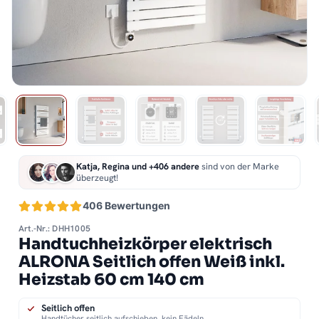
Katja, Regina und +406 andere
sind von der Marke
überzeugt!
406 Bewertungen
Art.-Nr.: DHH1005
Handtuchheizkörper elektrisch
ALRONA Seitlich offen Weiß inkl.
Heizstab 60 cm 140 cm
Seitlich offen
Handtücher seitlich aufschieben, kein Fädeln.