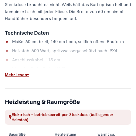
Steckdose braucht es nicht. Weiß hält das Bad optisch hell und
kombiniert sich mit jeder Fliese. Die Breite von 60 cm nimmt
Handtücher besonders bequem auf.
Technische Daten
Maße: 60 cm breit, 140 cm hoch, seitlich offene Bauform
Heizstab: 600 Watt, spritzwassergeschützt nach IPX4
Anschlusskabel: 115 cm
Material: Stahl, Farbe Weiß
Mehr lesen
Wasserkapazität: 7,5 Liter
Wärme auf Abruf
Einschalten, aufheizen, Handtuch auflegen: Der elektrische
Heizleistung & Raumgröße
Betrieb macht die Badwärme unabhängig vom Heizsystem. Die
Elektrisch – betriebsbereit per Steckdose (beiliegender
offene Seite hält dabei jeden Handgriff kurz, und der
Heizstab)
Stahlkorpus in Weiß bleibt ein ruhiger Blickfang. Alle Größen
und Ausführungen finden Sie in der Kategorie
Baugröße
Heizleistung
wärmt ca.