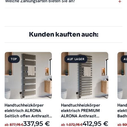
Welche Zahlungsarten bieten Sie an?
Kunden kauften auch:
TOP
AUF LAGER
A
Handtuchheizkörper
Handtuchheizkörper
Hand
elektrisch ALRONA
elektrisch PREMIUM
elekt
Seitlich offen Anthrazit
ALRONA Anthrazit
Badh
inkl. Heizstab
Seitlich offen inkl.
Anthr
337,95 €
412,95 €
ab
877,95 €
ab
1.072,95 €
ab
50
Heizstab