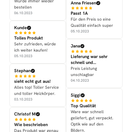
Würde immer wieder
Anna Friesen
bestellen
Passt 1A
06.10.2023
Für den Preis so eine
Qualität einfach super
Kunde
05.10.2023
Tolles Produkt
Sehr zufrieden, würde
Jana
ich weiter kaufen!
Lieferung war sehr
05.10.2023
schnell und
Verarbeitung war gut
Preis Leistung
Stephan
unschlagbar
04.10.2023
sieht echt gut aus!
Alles top! Toller Service
und toller Heizkörper.
Siggi
03.10.2023
Top Qualität
Ware war schnell
Christof M
geliefert, gut verpackt.
Optik wie auf den
Wie beschrieben
Bildern.
Das Produkt war genau