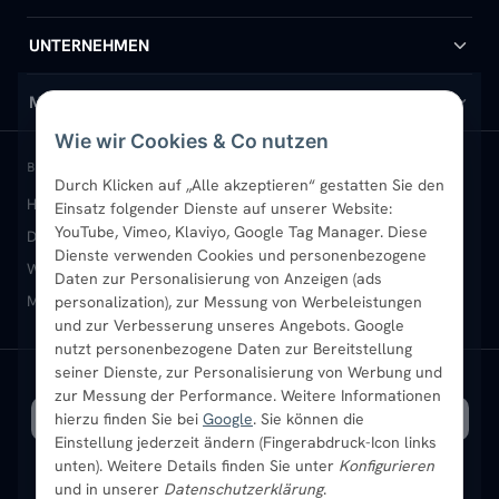
Handtuchheizkörper
Hilfe & Kontakt
UNTERNEHMEN
Design-Heizkörper
Versand & Lieferung
Wir über uns
MEIN KONTO
Wie wir Cookies & Co nutzen
Paneelheizkörper
Rückgabe & Widerruf
Standort & Abholung Jüchen
Anmelden / Mein Konto
BELIEBTE KATEGORIEN
Durch Klicken auf „Alle akzeptieren“ gestatten Sie den
Heizkörper kaufen
Badheizkörper
Handtuchheizkörper
Einsatz folgender Dienste auf unserer Website:
Vertikal-Heizkörper
Garantie & Gewährleistung
B2B-Kunden
Merkliste
YouTube, Vimeo, Klaviyo, Google Tag Manager. Diese
Design-Heizkörper
Paneelheizkörper
Vertikal-Heizkörper
Dienste verwenden Cookies und personenbezogene
Heizkörper-Zubehör
Montageservice vor Ort
Karriere
Newsletter
Wandheizkörper
Wohnraum-Heizkörper
Badheizkörper Schwarz
Daten zur Personalisierung von Anzeigen (ads
Mischbetrieb-Heizkörper
Heizkörper-Zubehör
Aktuelle Angebote
personalization), zur Messung von Werbeleistungen
Sendung verfolgen
Ratgeber
Aktuelle Angebote
und zur Verbesserung unseres Angebots. Google
nutzt personenbezogene Daten zur Bereitstellung
seiner Dienste, zur Personalisierung von Werbung und
Bestpreisgarantie
SICHERE ZAHLUNG
VERSAND MIT
zur Messung der Performance. Weitere Informationen
hierzu finden Sie bei
Google
. Sie können die
Einstellung jederzeit ändern (Fingerabdruck-Icon links
unten). Weitere Details finden Sie unter
Konfigurieren
und in unserer
Datenschutzerklärung
.