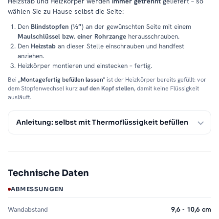
Heizstab und Heizkörper werden
immer getrennt
geliefert – so
wählen Sie zu Hause selbst die Seite:
Den
Blindstopfen (½″)
an der gewünschten Seite mit einem
Maulschlüssel bzw. einer Rohrzange
herausschrauben.
Den
Heizstab
an dieser Stelle einschrauben und handfest
anziehen.
Heizkörper montieren und einstecken – fertig.
Bei
„Montagefertig befüllen lassen"
ist der Heizkörper bereits gefüllt: vor
dem Stopfenwechsel kurz
auf den Kopf stellen
, damit keine Flüssigkeit
ausläuft.
Anleitung: selbst mit Thermoflüssigkeit befüllen
Technische Daten
ABMESSUNGEN
Wandabstand
9,6 - 10,6 cm