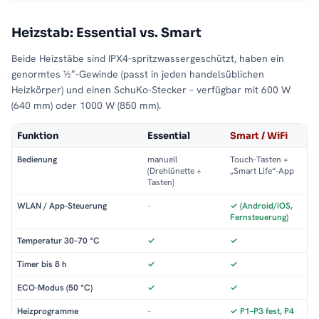
Heizstab: Essential vs. Smart
Beide Heizstäbe sind IPX4-spritzwassergeschützt, haben ein
genormtes ½″-Gewinde (passt in jeden handelsüblichen
Heizkörper) und einen SchuKo-Stecker – verfügbar mit 600 W
(640 mm) oder 1000 W (850 mm).
Funktion
Essential
Smart / WiFi
Bedienung
manuell
Touch-Tasten +
(Drehlünette +
„Smart Life“-App
Tasten)
WLAN / App-Steuerung
–
✓ (Android/iOS,
Fernsteuerung)
Temperatur 30–70 °C
✓
✓
Timer bis 8 h
✓
✓
ECO-Modus (50 °C)
✓
✓
Heizprogramme
–
✓ P1–P3 fest, P4