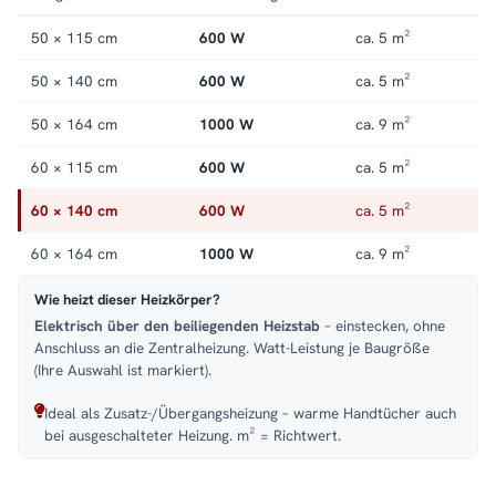
Handtuchheizkörper elektrisch
.
50 × 115 cm
600 W
ca. 5 m²
50 × 140 cm
600 W
ca. 5 m²
50 × 164 cm
1000 W
ca. 9 m²
60 × 115 cm
600 W
ca. 5 m²
60 × 140 cm
600 W
ca. 5 m²
60 × 164 cm
1000 W
ca. 9 m²
Wie heizt dieser Heizkörper?
Elektrisch über den beiliegenden Heizstab
– einstecken, ohne
Anschluss an die Zentralheizung. Watt-Leistung je Baugröße
(Ihre Auswahl ist markiert).
Ideal als Zusatz-/Übergangsheizung – warme Handtücher auch
bei ausgeschalteter Heizung. m² = Richtwert.