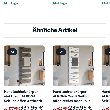
Auf Lager
Auf Lager
Auf 
Ähnliche Artikel
TOP
TOP
T
Handtuchheizkörper
Handtuchheizkörper
Hand
elektrisch ALRONA
ALRONA Weiß Seitlich
ALRO
Seitlich offen Anthrazit
offen rechts oder links
Seitl
inkl. Heizstab
oder 
337,95 €
239,95 €
ab
877,95 €
ab
622,95 €
ab
63