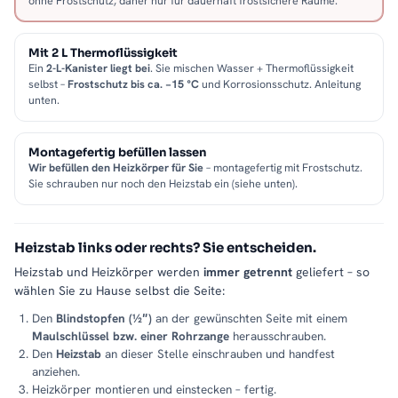
ohne Frostschutz, daher nur für dauerhaft frostsichere Räume.
Mit 2 L Thermoflüssigkeit
Ein
2-L-Kanister liegt bei
. Sie mischen Wasser + Thermoflüssigkeit
selbst –
Frostschutz bis ca. −15 °C
und Korrosionsschutz. Anleitung
unten.
Montagefertig befüllen lassen
Wir befüllen den Heizkörper für Sie
– montagefertig mit Frostschutz.
Sie schrauben nur noch den Heizstab ein (siehe unten).
Heizstab links oder rechts? Sie entscheiden.
Heizstab und Heizkörper werden
immer getrennt
geliefert – so
wählen Sie zu Hause selbst die Seite:
Den
Blindstopfen (½″)
an der gewünschten Seite mit einem
Maulschlüssel bzw. einer Rohrzange
herausschrauben.
Den
Heizstab
an dieser Stelle einschrauben und handfest
anziehen.
Heizkörper montieren und einstecken – fertig.