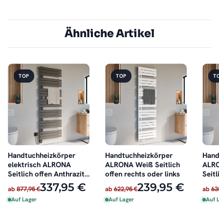
Ähnliche Artikel
TOP
TOP
T
Handtuchheizkörper
Handtuchheizkörper
Hand
elektrisch ALRONA
ALRONA Weiß Seitlich
ALRO
Seitlich offen Anthrazit
offen rechts oder links
Seitl
inkl. Heizstab
oder 
337,95 €
239,95 €
ab
877,95 €
ab
622,95 €
ab
63
Auf Lager
Auf Lager
Auf 