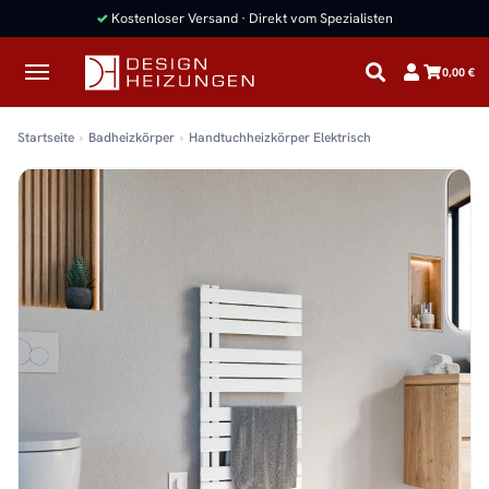
✓
Kostenloser Versand · Direkt vom Spezialisten
0,00 €
Startseite
Badheizkörper
Handtuchheizkörper Elektrisch