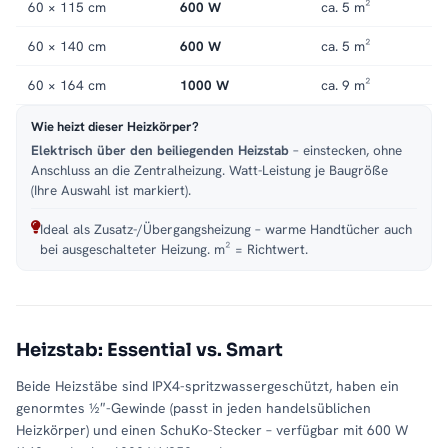
60 × 115 cm
600 W
ca. 5 m²
Ein
Handtuchheizkörper
wie der ALRONA sorgt für trockene,
vorgewärmte Handtücher und ein angenehmes Raumklima.
60 × 140 cm
600 W
ca. 5 m²
Gerade morgens und nach dem Duschen steigert das spürbar
den Komfort – und beugt klammen Tüchern und Feuchtigkeit im
60 × 164 cm
1000 W
ca. 9 m²
Bad vor.
Wie heizt dieser Heizkörper?
Passende Varianten, Zubehör & Service
Elektrisch über den beiliegenden Heizstab
– einstecken, ohne
Anschluss an die Zentralheizung. Watt-Leistung je Baugröße
Passende Modelle:
ALRONA auch als Warmwasser-Version in
(Ihre Auswahl ist markiert).
Weiß
.
Service:
Kundenservice
,
Montageservice
.
Ideal als Zusatz-/Übergangsheizung – warme Handtücher auch
bei ausgeschalteter Heizung. m² = Richtwert.
Heizstab: Essential vs. Smart
Beide Heizstäbe sind IPX4-spritzwassergeschützt, haben ein
genormtes ½″-Gewinde (passt in jeden handelsüblichen
Heizkörper) und einen SchuKo-Stecker – verfügbar mit 600 W