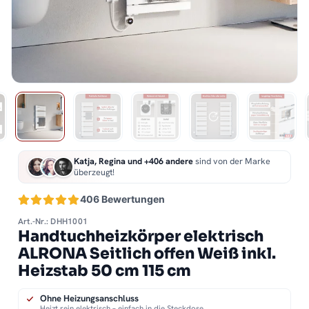
Katja, Regina und +406 andere
sind von der Marke
überzeugt!
406 Bewertungen
Art.-Nr.: DHH1001
Handtuchheizkörper elektrisch
ALRONA Seitlich offen Weiß inkl.
Heizstab 50 cm 115 cm
Ohne Heizungsanschluss
Heizt rein elektrisch – einfach in die Steckdose.