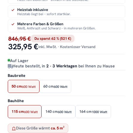
Heizstab inklusive
Heizstab liegt bei – sofort startklar.
Mehrere Farben & Größen
Weiß, Anthrazit und Schwarz – in mehreren Größen.
846,95 €
Du sparst 62 % (521 €)
325,95 €
inkl. MwSt. · Kostenloser Versand
Auf Lager
Heute bestellt, in
2 - 3 Werktagen
bei Ihnen zu Hause
Baubreite
50 cm
60 cm
600 Watt
600 Watt
Bauhöhe
115 cm
140 cm
164 cm
600 Watt
600 Watt
1000 Watt
Diese Größe wärmt
ca. 5 m²