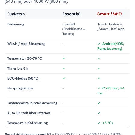
(640 mm) oder 1000 W (850 mm).
Funktion
Essential
Smart / WiFi
Bedienung
manuell
Touch-Tasten +
(Drehlünette +
„Smart Life“-App
Tasten)
WLAN / App-Steuerung
–
✓ (Android/iOS,
Fernsteuerung)
Temperatur 30–70 °C
✓
✓
Timer bis 8 h
✓
✓
ECO-Modus (50 °C)
✓
✓
Heizprogramme
–
✓ P1–P3 fest, P4
frei
Tastensperre (Kindersicherung)
–
✓
Auto-Uhrzeit über Internet
–
✓
Temperatur-Kalibrierung
–
✓ (±5 °C)
Smart-Heizprogramme:
P1 = 07:00–23:00 · P2 = 07:00–11:00 + 19:00–