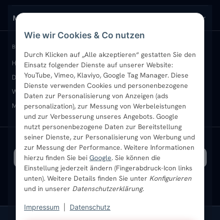
Design-Heizkörper
Versand & Lieferung
Wir über uns
MEIN KONTO
Wie wir Cookies & Co nutzen
Paneelheizkörper
Rückgabe & Widerruf
Standort & Abholung Jüchen
Anmelden / Mein Konto
BELIEBTE KATEGORIEN
Durch Klicken auf „Alle akzeptieren“ gestatten Sie den
Heizkörper kaufen
Badheizkörper
Handtuchheizkörper
Einsatz folgender Dienste auf unserer Website:
Vertikal-Heizkörper
Garantie & Gewährleistung
B2B-Kunden
Merkliste
YouTube, Vimeo, Klaviyo, Google Tag Manager. Diese
Design-Heizkörper
Paneelheizkörper
Vertikal-Heizkörper
Dienste verwenden Cookies und personenbezogene
Heizkörper-Zubehör
Montageservice vor Ort
Karriere
Newsletter
Wandheizkörper
Wohnraum-Heizkörper
Badheizkörper Schwarz
Daten zur Personalisierung von Anzeigen (ads
Mischbetrieb-Heizkörper
Heizkörper-Zubehör
Aktuelle Angebote
personalization), zur Messung von Werbeleistungen
Sendung verfolgen
Ratgeber
Aktuelle Angebote
und zur Verbesserung unseres Angebots. Google
nutzt personenbezogene Daten zur Bereitstellung
seiner Dienste, zur Personalisierung von Werbung und
Bestpreisgarantie
SICHERE ZAHLUNG
VERSAND MIT
zur Messung der Performance. Weitere Informationen
hierzu finden Sie bei
Google
. Sie können die
Einstellung jederzeit ändern (Fingerabdruck-Icon links
unten). Weitere Details finden Sie unter
Konfigurieren
und in unserer
Datenschutzerklärung
.
Impressum
|
Datenschutz