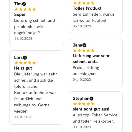
Tim
Tolles Produkt
Super
Sehr zufrieden, würde
Lieferung schnell und
ich weiter kaufen!
problemlos wie
05.10.2023
angekündigt.?
11.10.2023
Jana
Lieferung war sehr
Lars
schnell und
Verarbeitung war gut
Preis Leistung
Heizt gut
unschlagbar
Die Lieferung war sehr
04.10.2023
schnell und auch die
telefonische
Kontaktaufnahme war
Stephan
freundlich und
reibungslos. Gerne
sieht echt gut aus!
wieder.
Alles top! Toller Service
11.10.2023
und toller Heizkörper.
03.10.2023