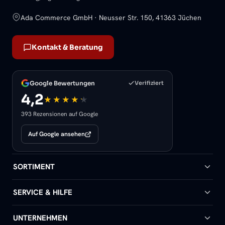
Ada Commerce GmbH · Neusser Str. 150, 41363 Jüchen
Kontakt & Beratung
Google Bewertungen
Verifiziert
4,2
393 Rezensionen auf Google
Auf Google ansehen
SORTIMENT
Badheizkörper
SERVICE & HILFE
Handtuchheizkörper
Hilfe & Kontakt
UNTERNEHMEN