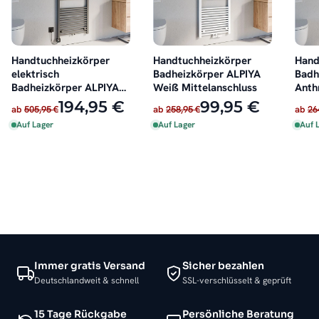
Handtuchheizkörper
Handtuchheizkörper
Hand
elektrisch
Badheizkörper ALPIYA
Badh
Badheizkörper ALPIYA
Weiß Mittelanschluss
Anth
Anthrazit inkl. Heizstab
Mitt
194,95 €
99,95 €
ab
505,95 €
ab
258,95 €
ab
26
Auf Lager
Auf Lager
Auf 
Immer gratis Versand
Sicher bezahlen
Deutschlandweit & schnell
SSL-verschlüsselt & geprüft
15 Tage Rückgabe
Persönliche Beratung