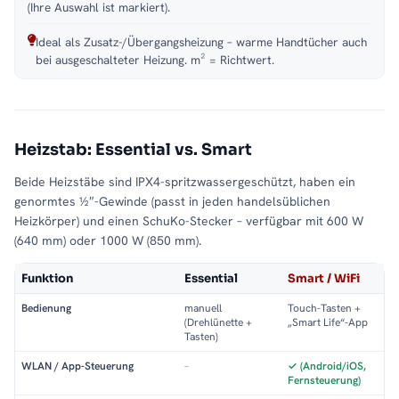
(Ihre Auswahl ist markiert).
Ideal als Zusatz-/Übergangsheizung – warme Handtücher auch
bei ausgeschalteter Heizung. m² = Richtwert.
Heizstab: Essential vs. Smart
Beide Heizstäbe sind IPX4-spritzwassergeschützt, haben ein
genormtes ½″-Gewinde (passt in jeden handelsüblichen
Heizkörper) und einen SchuKo-Stecker – verfügbar mit 600 W
(640 mm) oder 1000 W (850 mm).
Funktion
Essential
Smart / WiFi
Bedienung
manuell
Touch-Tasten +
(Drehlünette +
„Smart Life“-App
Tasten)
WLAN / App-Steuerung
–
✓ (Android/iOS,
Fernsteuerung)