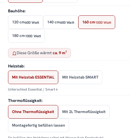
Bauhöhe:
120 cm
140 cm
160 cm
600 Watt
600 Watt
1000 Watt
180 cm
1000 Watt
Diese Größe wärmt
ca. 9 m²
Heizstab:
Mit Heizstab ESSENTIAL
Mit Heizstab SMART
Unterschied Essential / Smart
↓
Thermoflüssigkeit:
Ohne Thermoflüssigkeit
Mit 2L Thermoflüssigkeit
Montagefertig befüllen lassen
Sie befüllen den Heizkörper selbst mit Wasser (kein Frostschutz).