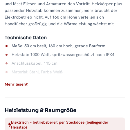
und lässt Fliesen und Armaturen den Vortritt. Heizkörper plus
passender Heizstab kommen zusammen, mehr braucht der
Elektrobetrieb nicht. Auf 160 cm Höhe verteilen sich
Handtücher großzügig, und die Wärmeleistung wächst mit.
Technische Daten
Maße: 50 cm breit, 160 cm hoch, gerade Bauform
Heizstab: 1000 Watt, spritzwassergeschützt nach IPX4
Anschlusskabel: 115 cm
Material: Stahl, Farbe Weiß
Wasserkapazität: 6,9 Liter
Mehr lesen
Wandabstand: 9 bis 10,5 cm
Unabhängig von der Heizsaison
Heizleistung & Raumgröße
Ob Sommer oder Übergangszeit: Dieser elektrische
Badheizkörper wärmt, sobald Sie ihn brauchen. Sein
Elektrisch – betriebsbereit per Steckdose (beiliegender
Stahlkorpus in Weiß gibt die Wärme gleichmäßig ab und
Heizstab)