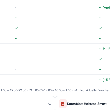
–
✓ (And
✓
✓
✓
✓
✓
✓
–
✓ P1–P3
–
✓
–
✓
–
✓ (±5 
11:00 + 19:00–22:00 · P3 = 06:00–12:00 + 18:00–21:00 · P4 = individueller Woche
Datenblatt Heizstab Smart