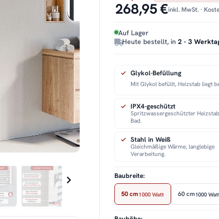
268,95 €
inkl. MwSt. · Kos
Auf Lager
Heute bestellt, in
2 - 3 Werkta
Glykol-Befüllung
Mit Glykol befüllt, Heizstab liegt be
IPX4-geschützt
Spritzwassergeschützter Heizstab
Bad.
Stahl in Weiß
Gleichmäßige Wärme, langlebige
Verarbeitung.
Baubreite:
50 cm
60 cm
1000 Watt
1000 Wat
Bauhöhe: