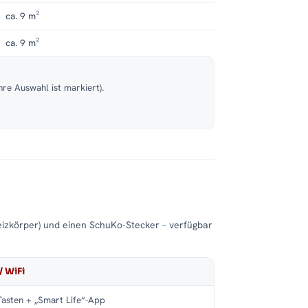
ca. 9 m²
ca. 9 m²
hre Auswahl ist markiert).
eizkörper) und einen SchuKo-Stecker – verfügbar
/ WiFi
asten + „Smart Life“-App