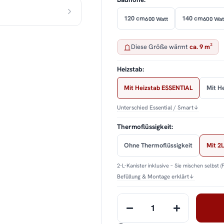
120 cm
140 cm
600 Watt
600 Wat
Diese Größe wärmt
ca. 9 m²
Heizstab:
Mit Heizstab ESSENTIAL
Mit H
Unterschied Essential / Smart
↓
Thermoflüssigkeit:
Ohne Thermoflüssigkeit
Mit 2L
2-L-Kanister inklusive – Sie mischen selbst (
Befüllung & Montage erklärt
↓
Loading...