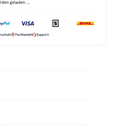
en geladen ...
rschutz
Fachhandel
Support