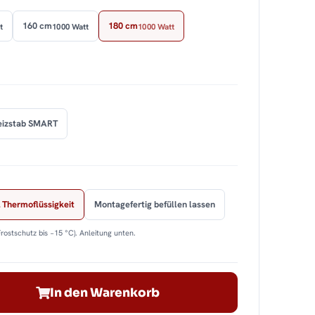
160 cm
180 cm
t
1000 Watt
1000 Watt
eizstab SMART
 Thermoflüssigkeit
Montagefertig befüllen lassen
Frostschutz bis −15 °C). Anleitung unten.
In den Warenkorb