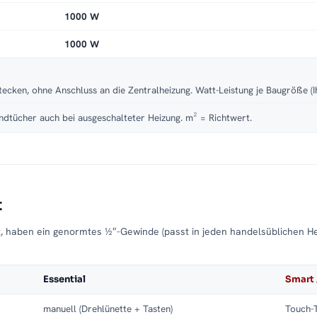
1000 W
1000 W
tecken, ohne Anschluss an die Zentralheizung. Watt-Leistung je Baugröße (I
dtücher auch bei ausgeschalteter Heizung. m² = Richtwert.
t
t, haben ein genormtes ½″-Gewinde (passt in jeden handelsüblichen H
Essential
Smart 
manuell (Drehlünette + Tasten)
Touch-T