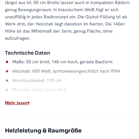
längst aus ist. 50 cm Breite lassen auch in kompakten Bädern
genug Bewegungsraum. In klassischem Weiß fügt er sich
unauffällig in jedes Badkonzept ein. Die Glykol-Füllung ist ab
Werk drin, der Heizstab liegt daneben im Karton. Die 140er-
Höhe ist das Mittelmaß der Serie, genug Fläche, ohne
aufzutragen.
Technische Daten
Maße: 50 cm breit, 140 cm hoch, gerade Bauform
Heizstab: 600 Watt, spritzwassergeschützt nach IPX4
Anschlusskabel: 115 cm
Material: Stahl, Farbe Weiß
Wandabstand: 9 bis 10,5 cm
Mehr lesen
Elektrisch heizen, wann Sie wollen
Weil der ALPIYA elektrisch arbeitet, bleiben Handtücher auch
warm, wenn die Zentralheizung aus ist: im Sommer, in der
Heizleistung & Raumgröße
Übergangszeit oder im Gäste-WC. Der Stahlkorpus mit gerader