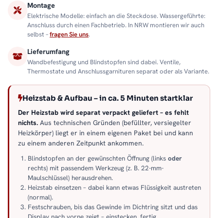
Montage
Elektrische Modelle: einfach an die Steckdose. Wassergeführte:
Anschluss durch einen Fachbetrieb. In NRW montieren wir auch
selbst –
fragen Sie uns
.
Lieferumfang
Wandbefestigung und Blindstopfen sind dabei. Ventile,
Thermostate und Anschlussgarnituren separat oder als Variante.
Heizstab & Aufbau – in ca. 5 Minuten startklar
Der Heizstab wird separat verpackt geliefert – es fehlt
nichts.
Aus technischen Gründen (befüllter, versiegelter
Heizkörper) liegt er in einem eigenen Paket bei und kann
zu einem anderen Zeitpunkt ankommen.
Blindstopfen an der gewünschten Öffnung (links
oder
rechts) mit passendem Werkzeug (z. B. 22-mm-
Maulschlüssel) herausdrehen.
Heizstab einsetzen – dabei kann etwas Flüssigkeit austreten
(normal).
Festschrauben, bis das Gewinde im Dichtring sitzt und das
Display nach vorne zeigt – einstecken, fertig.