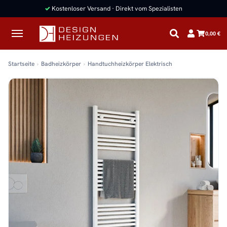
✓
Kostenloser Versand · Direkt vom Spezialisten
0,00 €
Startseite
Badheizkörper
Handtuchheizkörper Elektrisch