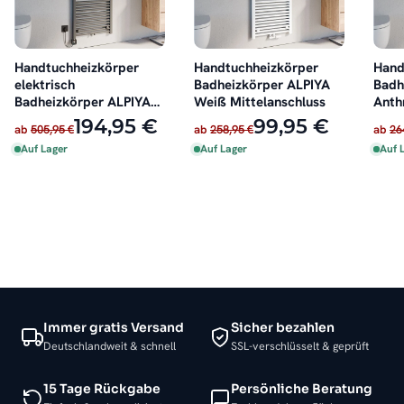
Handtuchheizkörper
Handtuchheizkörper
Hand
elektrisch
Badheizkörper ALPIYA
Badh
Badheizkörper ALPIYA
Weiß Mittelanschluss
Anth
Anthrazit inkl. Heizstab
Mitt
194,95 €
99,95 €
ab
505,95 €
ab
258,95 €
ab
26
Auf Lager
Auf Lager
Auf 
Immer gratis Versand
Sicher bezahlen
Deutschlandweit & schnell
SSL-verschlüsselt & geprüft
15 Tage Rückgabe
Persönliche Beratung