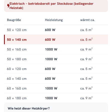
Elektrisch – betriebsbereit per Steckdose (beiliegender
Bauform verteilt die Wärme gleichmäßig über die gesamte
Heizstab)
Fläche. Alle Größen und Ausführungen der Serie finden Sie in
der Kategorie
Handtuchheizkörper elektrisch
.
Baugröße
Heizleistung
wärmt ca.
50 × 120 cm
600 W
ca. 5 m²
50 × 140 cm
600 W
ca. 5 m²
50 × 160 cm
1000 W
ca. 9 m²
50 × 180 cm
1000 W
ca. 9 m²
60 × 120 cm
600 W
ca. 5 m²
60 × 140 cm
600 W
ca. 5 m²
60 × 160 cm
1000 W
ca. 9 m²
60 × 180 cm
1000 W
ca. 9 m²
Wie heizt dieser Heizkörper?