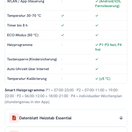
WLAN / App-Steuerung
–
✓ (Android/iOS,
Fernsteuerung)
Temperatur 30–70 °C
✓
✓
Timer bis 8 h
✓
✓
ECO-Modus (50 °C)
✓
✓
Heizprogramme
–
✓ P1–P3 fest, P4
frei
Tastensperre (Kindersicherung)
–
✓
Auto-Uhrzeit über Internet
–
✓
Temperatur-Kalibrierung
–
✓ (±5 °C)
Smart-Heizprogramme:
P1 = 07:00–23:00 · P2 = 07:00–11:00 + 19:00–
22:00 · P3 = 06:00–12:00 + 18:00–21:00 · P4 = individueller Wochenplan
(stundengenau in der App).
Datenblatt Heizstab Essential