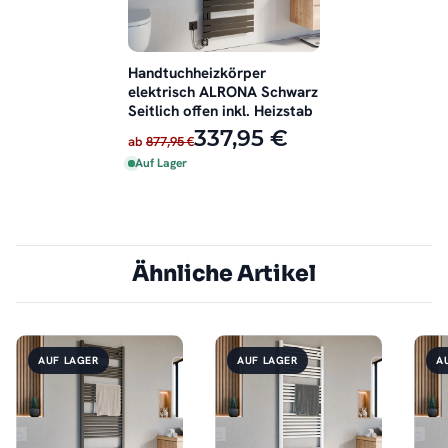
Handtuchheizkörper
elektrisch ALRONA Schwarz
Seitlich offen inkl. Heizstab
337,95 €
ab
877,95 €
Auf Lager
Ähnliche Artikel
AUF LAGER
AUF LAGER
A