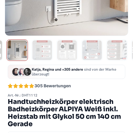
Katja, Regina und +305 andere
sind von der Marke
überzeugt!
305 Bewertungen
Art.-Nr.: DHT1112
Handtuchheizkörper elektrisch
Badheizkörper ALPIYA Weiß inkl.
Heizstab mit Glykol 50 cm 140 cm
Gerade