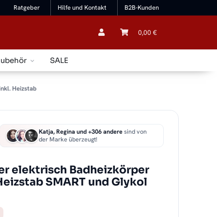
Ratgeber
Hilfe und Kontakt
B2B-Kunden
0,00 €
Zubehör
SALE
nkl. Heizstab
Katja, Regina und +306 andere
sind von
der Marke überzeugt!
r elektrisch Badheizkörper
 Heizstab SMART und Glykol