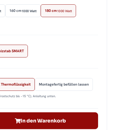
160 cm
180 cm
t
1000 Watt
1000 Watt
eizstab SMART
 Thermoflüssigkeit
Montagefertig befüllen lassen
Frostschutz bis −15 °C). Anleitung unten.
In den Warenkorb