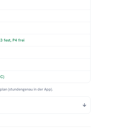
 fest, P4 frei
°C)
nplan (stundengenau in der App).