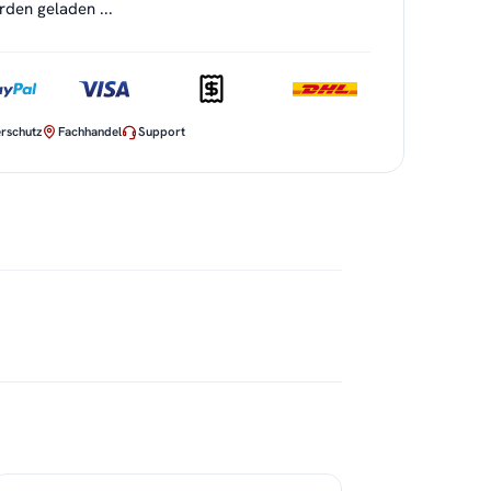
en geladen ...
rschutz
Fachhandel
Support