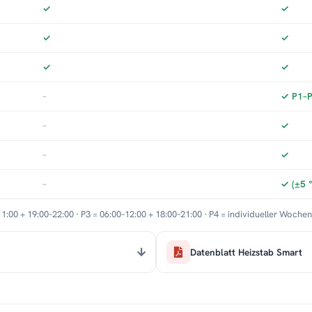
✓
✓
✓
✓
✓
✓
–
✓ P1–P3
–
✓
–
✓
–
✓ (±5 
11:00 + 19:00–22:00 · P3 = 06:00–12:00 + 18:00–21:00 · P4 = individueller Woche
Datenblatt Heizstab Smart