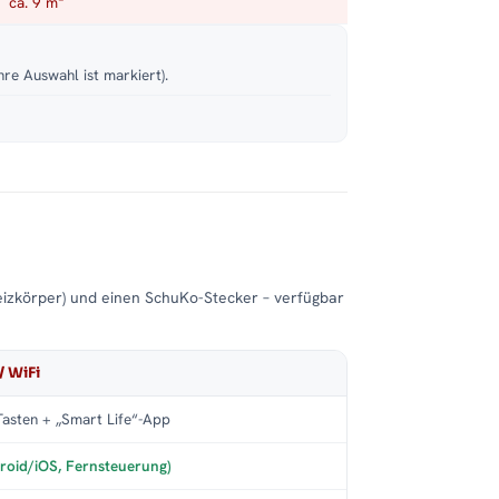
ca. 9 m²
hre Auswahl ist markiert).
eizkörper) und einen SchuKo-Stecker – verfügbar
/ WiFi
asten + „Smart Life“-App
roid/iOS, Fernsteuerung)