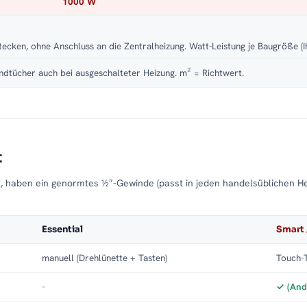
1000 W
tecken, ohne Anschluss an die Zentralheizung. Watt-Leistung je Baugröße (I
dtücher auch bei ausgeschalteter Heizung. m² = Richtwert.
t
t, haben ein genormtes ½″-Gewinde (passt in jeden handelsüblichen H
Essential
Smart 
manuell (Drehlünette + Tasten)
Touch-T
–
✓ (And