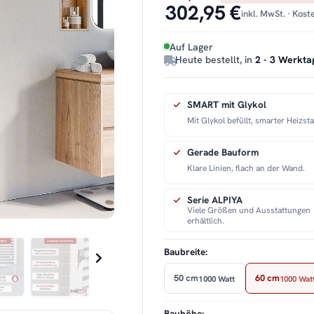
302,95 €
inkl. MwSt. · Kos
Auf Lager
Heute bestellt, in
2 - 3 Werkta
SMART mit Glykol
Mit Glykol befüllt, smarter Heizst
Gerade Bauform
Klare Linien, flach an der Wand.
Serie ALPIYA
Viele Größen und Ausstattungen
erhältlich.
Baubreite:
50 cm
60 cm
1000 Watt
1000 Wat
Bauhöhe: