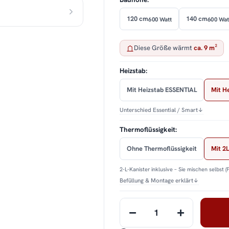
120 cm
140 cm
600 Watt
600 Wat
Diese Größe wärmt
ca. 9 m²
Heizstab:
Mit Heizstab ESSENTIAL
Mit H
Unterschied Essential / Smart
↓
Thermoflüssigkeit:
Ohne Thermoflüssigkeit
Mit 2L
2-L-Kanister inklusive – Sie mischen selbst (
Befüllung & Montage erklärt
↓