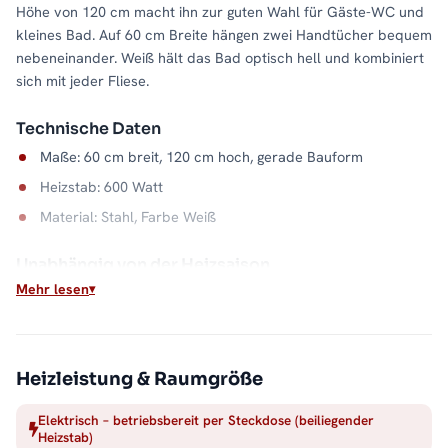
Höhe von 120 cm macht ihn zur guten Wahl für Gäste-WC und
kleines Bad. Auf 60 cm Breite hängen zwei Handtücher bequem
nebeneinander. Weiß hält das Bad optisch hell und kombiniert
sich mit jeder Fliese.
Technische Daten
Maße: 60 cm breit, 120 cm hoch, gerade Bauform
Heizstab: 600 Watt
Material: Stahl, Farbe Weiß
Unabhängig von der Heizsaison
Mehr lesen
Ob Sommer oder Übergangszeit: Dieser elektrische
Badheizkörper wärmt, sobald Sie ihn brauchen. Sein
Stahlkorpus in Weiß gibt die Wärme gleichmäßig ab und
trocknet Handtücher zuverlässig. Alle Größen und
Heizleistung & Raumgröße
Ausführungen der Serie finden Sie in der Kategorie
Handtuchheizkörper elektrisch
.
Elektrisch – betriebsbereit per Steckdose (beiliegender
Heizstab)