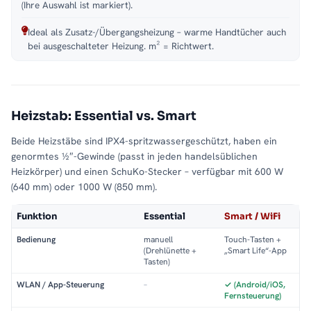
(Ihre Auswahl ist markiert).
Ideal als Zusatz-/Übergangsheizung – warme Handtücher auch
bei ausgeschalteter Heizung. m² = Richtwert.
Heizstab: Essential vs. Smart
Beide Heizstäbe sind IPX4-spritzwassergeschützt, haben ein
genormtes ½″-Gewinde (passt in jeden handelsüblichen
Heizkörper) und einen SchuKo-Stecker – verfügbar mit 600 W
(640 mm) oder 1000 W (850 mm).
Funktion
Essential
Smart / WiFi
Bedienung
manuell
Touch-Tasten +
(Drehlünette +
„Smart Life“-App
Tasten)
WLAN / App-Steuerung
–
✓ (Android/iOS,
Fernsteuerung)