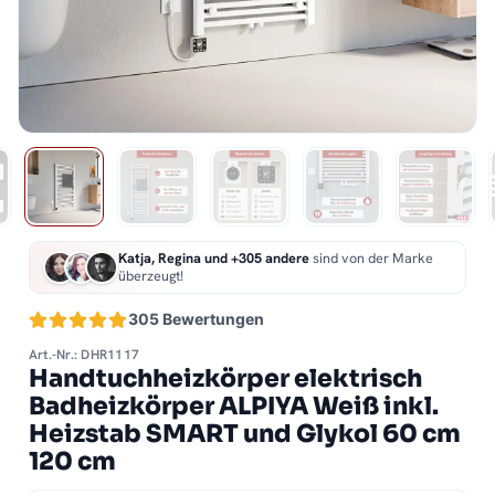
Katja, Regina und +305 andere
sind von der Marke
überzeugt!
305 Bewertungen
Art.-Nr.: DHR1117
Handtuchheizkörper elektrisch
Badheizkörper ALPIYA Weiß inkl.
Heizstab SMART und Glykol 60 cm
120 cm