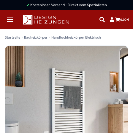
✓
Kostenloser Versand · Direkt vom Spezialisten
0,00 €
Startseite
Badheizkörper
Handtuchheizkörper Elektrisch