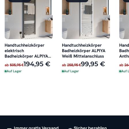
Handtuchheizkörper
Handtuchheizkörper
Hand
elektrisch
Badheizkörper ALPIYA
Badh
Badheizkörper ALPIYA
Weiß Mittelanschluss
Anth
Anthrazit inkl. Heizstab
Mitt
194,95 €
99,95 €
ab
505,95 €
ab
258,95 €
ab
26
Auf Lager
Auf Lager
Auf 
Immer gratis Versand
Sicher bezahlen