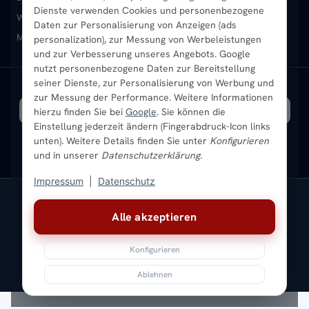
Dienste verwenden Cookies und personenbezogene
Heizkörper-Zubehör
Montageservice vor Ort
Karriere
Newsletter
Wandheizkörper
Wohnraum-Heizkörper
Badheizkörper Schwarz
Daten zur Personalisierung von Anzeigen (ads
Mischbetrieb-Heizkörper
Heizkörper-Zubehör
Aktuelle Angebote
personalization), zur Messung von Werbeleistungen
Sendung verfolgen
Ratgeber
Aktuelle Angebote
und zur Verbesserung unseres Angebots. Google
nutzt personenbezogene Daten zur Bereitstellung
seiner Dienste, zur Personalisierung von Werbung und
Bestpreisgarantie
SICHERE ZAHLUNG
VERSAND MIT
zur Messung der Performance. Weitere Informationen
hierzu finden Sie bei
Google
. Sie können die
Einstellung jederzeit ändern (Fingerabdruck-Icon links
unten). Weitere Details finden Sie unter
Konfigurieren
und in unserer
Datenschutzerklärung
.
Impressum
|
Datenschutz
Vertrag widerrufen
Alle akzeptieren
© 2026 Ada Commerce GmbH
* Alle Preise inkl. gesetzlicher USt. |
Kostenloser Versand
Konfigurieren
Impressum
Datenschutz
AGB
Widerrufsbelehrung
Versandkosten
Batteriegesetz
Sitemap
Ablehnen