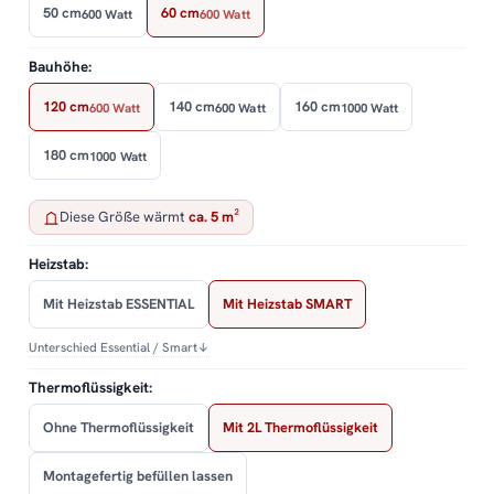
50 cm
60 cm
600 Watt
600 Watt
Bauhöhe:
120 cm
140 cm
160 cm
600 Watt
600 Watt
1000 Watt
180 cm
1000 Watt
Diese Größe wärmt
ca. 5 m²
Heizstab:
Mit Heizstab ESSENTIAL
Mit Heizstab SMART
Unterschied Essential / Smart
↓
Thermoflüssigkeit:
Ohne Thermoflüssigkeit
Mit 2L Thermoflüssigkeit
Montagefertig befüllen lassen