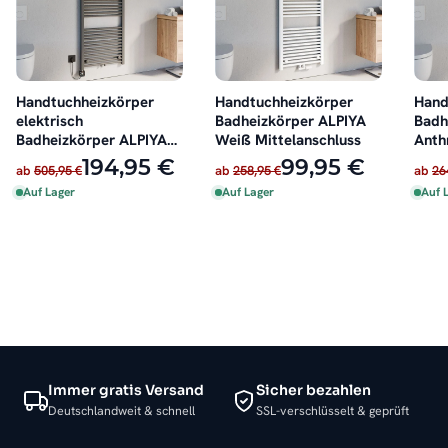
Handtuchheizkörper
Handtuchheizkörper
Hand
elektrisch
Badheizkörper ALPIYA
Badh
Badheizkörper ALPIYA
Weiß Mittelanschluss
Anth
Anthrazit inkl. Heizstab
Mitt
194,95 €
99,95 €
ab
505,95 €
ab
258,95 €
ab
26
Auf Lager
Auf Lager
Auf 
Immer gratis Versand
Sicher bezahlen
Deutschlandweit & schnell
SSL-verschlüsselt & geprüft