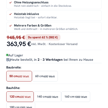
Ohne Heizungsanschluss
Heizt rein elektrisch – einfach in die Steckdose.
Heizstab inklusive
Heizstab liegt bei – sofort startklar.
Mehrere Farben & Größen
Weiß und Anthrazit – in mehreren Größen erhältlich.
945,95 €
Du sparst 62 % (582 €)
363,95 €
inkl. MwSt. · Kostenloser Versand
Auf Lager
Heute bestellt, in
2 - 3 Werktagen
bei Ihnen zu Hause
Baubreite:
50 cm
60 cm
600 Watt
600 Watt
Bauhöhe:
120 cm
140 cm
160 cm
600 Watt
600 Watt
1000 Watt
180 cm
1000 Watt