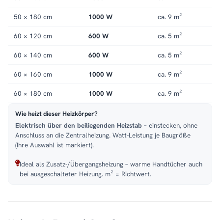
Passende Modelle:
ALPIYA auch als Warmwasser-Heizkörper
50 × 180 cm
1000 W
ca. 9 m²
erhältlich
.
Passendes Zubehör:
separat erhältlich
.
Service:
Kundenservice
,
Montageservice
.
60 × 120 cm
600 W
ca. 5 m²
60 × 140 cm
600 W
ca. 5 m²
60 × 160 cm
1000 W
ca. 9 m²
60 × 180 cm
1000 W
ca. 9 m²
Wie heizt dieser Heizkörper?
Elektrisch über den beiliegenden Heizstab
– einstecken, ohne
Anschluss an die Zentralheizung. Watt-Leistung je Baugröße
(Ihre Auswahl ist markiert).
Ideal als Zusatz-/Übergangsheizung – warme Handtücher auch
bei ausgeschalteter Heizung. m² = Richtwert.