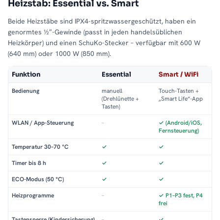
Heizstab: Essential vs. Smart
Beide Heizstäbe sind IPX4-spritzwassergeschützt, haben ein
genormtes ½″-Gewinde (passt in jeden handelsüblichen
Heizkörper) und einen SchuKo-Stecker – verfügbar mit 600 W
(640 mm) oder 1000 W (850 mm).
Funktion
Essential
Smart / WiFi
Bedienung
manuell
Touch-Tasten +
(Drehlünette +
„Smart Life“-App
Tasten)
WLAN / App-Steuerung
–
✓ (Android/iOS,
Fernsteuerung)
Temperatur 30–70 °C
✓
✓
Timer bis 8 h
✓
✓
ECO-Modus (50 °C)
✓
✓
Heizprogramme
–
✓ P1–P3 fest, P4
frei
Tastensperre (Kindersicherung)
–
✓