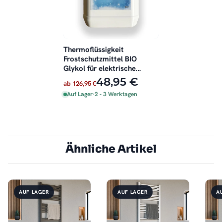
Thermoflüssigkeit
Frostschutzmittel BIO
Glykol für elektrische
Badheizkörper 4 Liter
48,95 €
ab
126,95 €
Auf Lager
·
2 - 3 Werktagen
Ähnliche Artikel
AUF LAGER
AUF LAGER
A