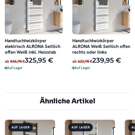
Handtuchheizkörper
Handtuchheizkörper
elektrisch ALRONA Seitlich
ALRONA Weiß Seitlich offen
offen Weiß inkl. Heizstab
rechts oder links
325,95 €
239,95 €
ab
846,95 €
ab
622,95 €
Auf Lager
Auf Lager
Ähnliche Artikel
AUF LAGER
AUF LAGER
A