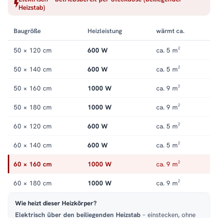
Stahlkorpus in Weiß gibt die Wärme gleichmäßig ab und
Heizstab)
trocknet Handtücher zuverlässig. Alle Größen und
Ausführungen der Serie finden Sie in der Kategorie
Baugröße
Heizleistung
wärmt ca.
Handtuchheizkörper elektrisch
.
50 × 120 cm
600 W
ca. 5 m²
50 × 140 cm
600 W
ca. 5 m²
50 × 160 cm
1000 W
ca. 9 m²
50 × 180 cm
1000 W
ca. 9 m²
60 × 120 cm
600 W
ca. 5 m²
60 × 140 cm
600 W
ca. 5 m²
60 × 160 cm
1000 W
ca. 9 m²
60 × 180 cm
1000 W
ca. 9 m²
Wie heizt dieser Heizkörper?
Elektrisch über den beiliegenden Heizstab
– einstecken, ohne