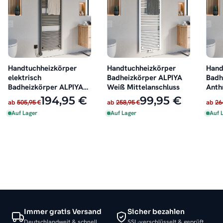
Handtuchheizkörper
Handtuchheizkörper
Hand
elektrisch
Badheizkörper ALPIYA
Badh
Badheizkörper ALPIYA
Weiß Mittelanschluss
Anth
Anthrazit inkl. Heizstab
Mitt
194,95 €
99,95 €
ab
505,95 €
ab
258,95 €
ab
26
Auf Lager
Auf Lager
Auf 
Immer gratis Versand
Sicher bezahlen
Deutschlandweit & schnell
SSL-verschlüsselt & geprüft