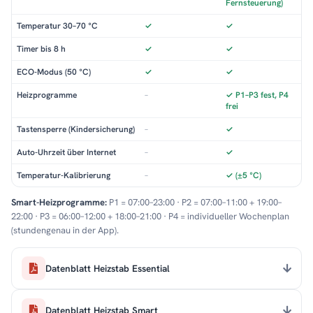
Fernsteuerung)
Temperatur 30–70 °C
✓
✓
Timer bis 8 h
✓
✓
ECO-Modus (50 °C)
✓
✓
Heizprogramme
–
✓ P1–P3 fest, P4
frei
Tastensperre (Kindersicherung)
–
✓
Auto-Uhrzeit über Internet
–
✓
Temperatur-Kalibrierung
–
✓ (±5 °C)
Smart-Heizprogramme:
P1 = 07:00–23:00 · P2 = 07:00–11:00 + 19:00–
22:00 · P3 = 06:00–12:00 + 18:00–21:00 · P4 = individueller Wochenplan
(stundengenau in der App).
Datenblatt Heizstab Essential
Datenblatt Heizstab Smart