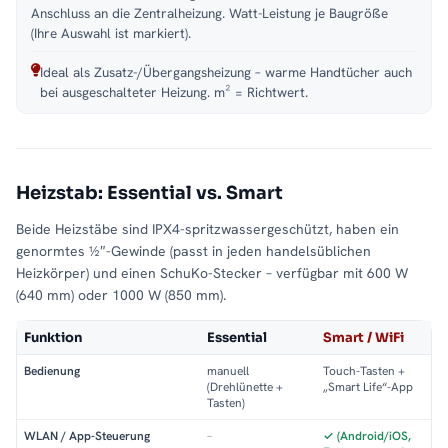
Anschluss an die Zentralheizung. Watt-Leistung je Baugröße
(Ihre Auswahl ist markiert).
Ideal als Zusatz-/Übergangsheizung – warme Handtücher auch
bei ausgeschalteter Heizung. m² = Richtwert.
Heizstab: Essential vs. Smart
Beide Heizstäbe sind IPX4-spritzwassergeschützt, haben ein
genormtes ½″-Gewinde (passt in jeden handelsüblichen
Heizkörper) und einen SchuKo-Stecker – verfügbar mit 600 W
(640 mm) oder 1000 W (850 mm).
Funktion
Essential
Smart / WiFi
Bedienung
manuell
Touch-Tasten +
(Drehlünette +
„Smart Life“-App
Tasten)
WLAN / App-Steuerung
–
✓ (Android/iOS,