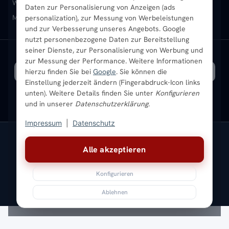
Heizkörper-Zubehör
Montageservice vor Ort
Karriere
Newsletter
Wandheizkörper
Wohnraum-Heizkörper
Badheizkörper Schwarz
Daten zur Personalisierung von Anzeigen (ads
Mischbetrieb-Heizkörper
Heizkörper-Zubehör
Aktuelle Angebote
personalization), zur Messung von Werbeleistungen
Sendung verfolgen
Ratgeber
Aktuelle Angebote
und zur Verbesserung unseres Angebots. Google
nutzt personenbezogene Daten zur Bereitstellung
seiner Dienste, zur Personalisierung von Werbung und
Bestpreisgarantie
SICHERE ZAHLUNG
VERSAND MIT
zur Messung der Performance. Weitere Informationen
hierzu finden Sie bei
Google
. Sie können die
Einstellung jederzeit ändern (Fingerabdruck-Icon links
unten). Weitere Details finden Sie unter
Konfigurieren
und in unserer
Datenschutzerklärung
.
Impressum
|
Datenschutz
Vertrag widerrufen
Alle akzeptieren
© 2026 Ada Commerce GmbH
* Alle Preise inkl. gesetzlicher USt. |
Kostenloser Versand
Konfigurieren
Impressum
Datenschutz
AGB
Widerrufsbelehrung
Versandkosten
Batteriegesetz
Sitemap
Ablehnen