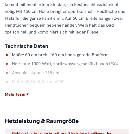
kommt mit montiertem Stecker, ein Festanschluss ist nicht
nötig. Mit 160 cm Höhe bringt er spürbar mehr Heizfläche und
Platz für die ganze Familie mit. Auf 60 cm Breite hängen zwei
Handtücher bequem nebeneinander. Weiß hält das Bad
optisch hell und kombiniert sich mit jeder Fliese.
Technische Daten
Maße: 60 cm breit, 160 cm hoch, gerade Bauform
Heizstab: 1000 Watt, spritzwassergeschützt nach IPX4
Anschlusskabel: 115 cm
Material: Stahl, Farbe Weiß
Wasserkapazität: 7,8 Liter
Mehr lesen
Wandabstand: 9 bis 10,5 cm
Unabhängig von der Heizsaison
Heizleistung & Raumgröße
Ob Sommer oder Übergangszeit: Dieser elektrische
Badheizkörper wärmt, sobald Sie ihn brauchen. Sein
Elektrisch – betriebsbereit per Steckdose (beiliegender