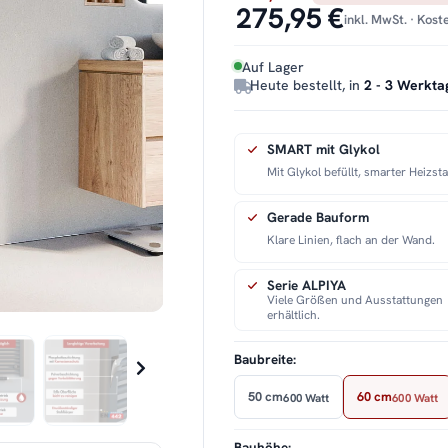
275,95 €
inkl. MwSt. · Kos
Auf Lager
Heute bestellt, in
2 - 3 Werkta
SMART mit Glykol
Mit Glykol befüllt, smarter Heizst
Gerade Bauform
Klare Linien, flach an der Wand.
Serie ALPIYA
Viele Größen und Ausstattungen
erhältlich.
Baubreite:
50 cm
60 cm
600 Watt
600 Watt
Bauhöhe: