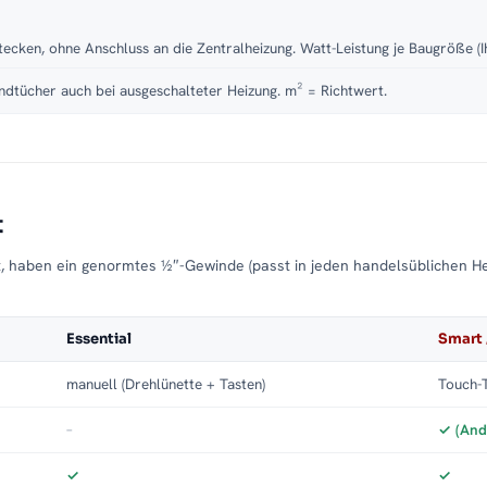
tecken, ohne Anschluss an die Zentralheizung. Watt-Leistung je Baugröße (I
dtücher auch bei ausgeschalteter Heizung. m² = Richtwert.
t
t, haben ein genormtes ½″-Gewinde (passt in jeden handelsüblichen H
Essential
Smart 
manuell (Drehlünette + Tasten)
Touch-T
–
✓ (And
✓
✓