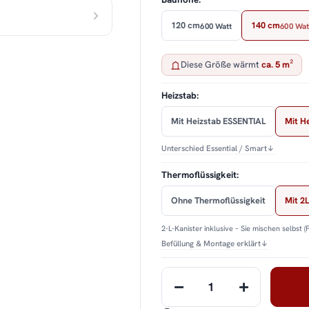
120 cm
140 cm
600 Watt
600 Wat
Diese Größe wärmt
ca. 5 m²
Heizstab:
Mit Heizstab ESSENTIAL
Mit H
Unterschied Essential / Smart
↓
Thermoflüssigkeit:
Ohne Thermoflüssigkeit
Mit 2L
2-L-Kanister inklusive – Sie mischen selbst (
Befüllung & Montage erklärt
↓
Loading...