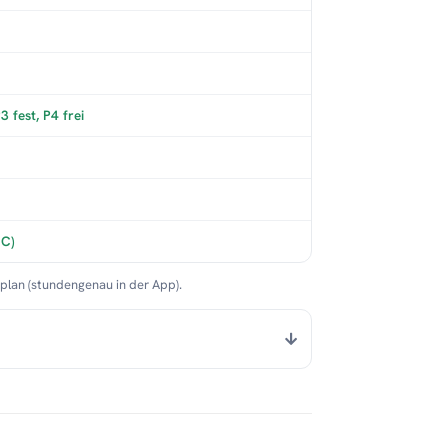
 fest, P4 frei
°C)
nplan (stundengenau in der App).