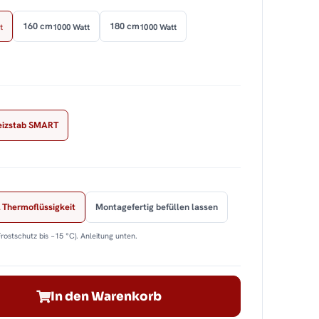
160 cm
180 cm
t
1000 Watt
1000 Watt
eizstab SMART
 Thermoflüssigkeit
Montagefertig befüllen lassen
Frostschutz bis −15 °C). Anleitung unten.
In den Warenkorb