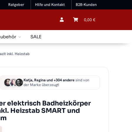
Ratgeber
Hilfe und Kontakt
B2B-Kunden
0,00 €
Zubehör
SALE
it inkl. Heizstab
Katja, Regina und +304 andere
sind von
der Marke überzeugt!
r elektrisch Badheizkörper
nkl. Heizstab SMART und
cm