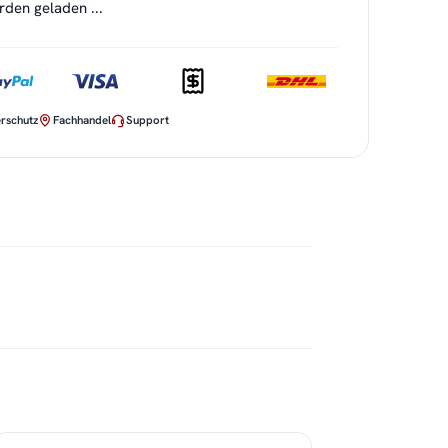
en geladen ...
rschutz
Fachhandel
Support