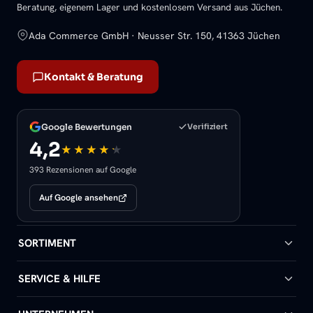
Beratung, eigenem Lager und kostenlosem Versand aus Jüchen.
Ada Commerce GmbH · Neusser Str. 150, 41363 Jüchen
Kontakt & Beratung
Google Bewertungen
Verifiziert
4,2
393 Rezensionen auf Google
Auf Google ansehen
SORTIMENT
Badheizkörper
SERVICE & HILFE
Handtuchheizkörper
Hilfe & Kontakt