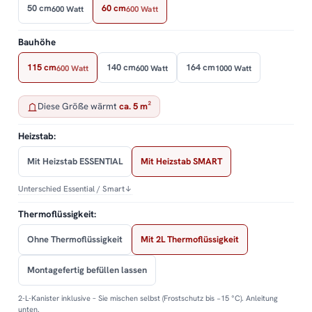
50 cm
60 cm
600 Watt
600 Watt
Bauhöhe
115 cm
140 cm
164 cm
600 Watt
600 Watt
1000 Watt
Diese Größe wärmt
ca. 5 m²
Heizstab:
Mit Heizstab ESSENTIAL
Mit Heizstab SMART
Unterschied Essential / Smart
↓
Thermoflüssigkeit:
Ohne Thermoflüssigkeit
Mit 2L Thermoflüssigkeit
Montagefertig befüllen lassen
2-L-Kanister inklusive – Sie mischen selbst (Frostschutz bis −15 °C). Anleitung
unten.