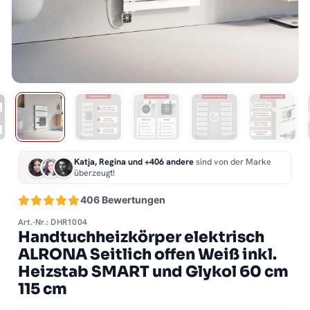
Katja, Regina und +406 andere
sind von der Marke
überzeugt!
406 Bewertungen
Art.-Nr.: DHR1004
Handtuchheizkörper elektrisch
ALRONA Seitlich offen Weiß inkl.
Heizstab SMART und Glykol 60 cm
115 cm