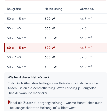
Handtuchheizkörper elektrisch
.
Baugröße
Heizleistung
wärmt ca.
50 × 115 cm
600 W
ca. 5 m²
50 × 140 cm
600 W
ca. 5 m²
50 × 164 cm
1000 W
ca. 9 m²
60 × 115 cm
600 W
ca. 5 m²
60 × 140 cm
600 W
ca. 5 m²
60 × 164 cm
1000 W
ca. 9 m²
Wie heizt dieser Heizkörper?
Elektrisch über den beiliegenden Heizstab
– einstecken, ohne
Anschluss an die Zentralheizung. Watt-Leistung je Baugröße
(Ihre Auswahl ist markiert).
Ideal als Zusatz-/Übergangsheizung – warme Handtücher auch
bei ausgeschalteter Heizung. m² = Richtwert.