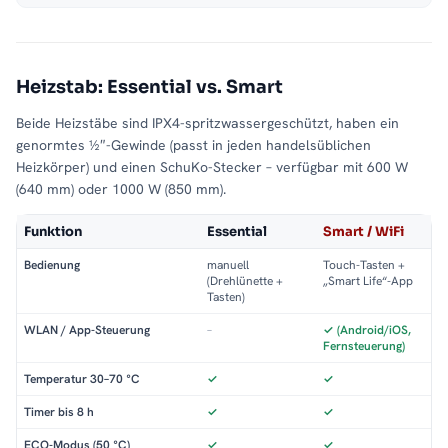
Heizstab: Essential vs. Smart
Beide Heizstäbe sind IPX4-spritzwassergeschützt, haben ein
genormtes ½″-Gewinde (passt in jeden handelsüblichen
Heizkörper) und einen SchuKo-Stecker – verfügbar mit 600 W
(640 mm) oder 1000 W (850 mm).
Funktion
Essential
Smart / WiFi
Bedienung
manuell
Touch-Tasten +
(Drehlünette +
„Smart Life“-App
Tasten)
WLAN / App-Steuerung
–
✓ (Android/iOS,
Fernsteuerung)
Temperatur 30–70 °C
✓
✓
Timer bis 8 h
✓
✓
ECO-Modus (50 °C)
✓
✓