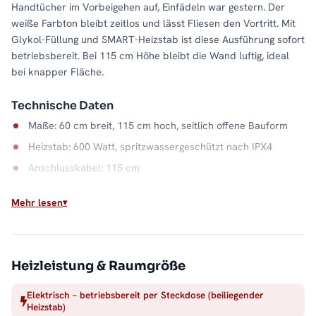
Handtücher im Vorbeigehen auf, Einfädeln war gestern. Der
weiße Farbton bleibt zeitlos und lässt Fliesen den Vortritt. Mit
Glykol-Füllung und SMART-Heizstab ist diese Ausführung sofort
betriebsbereit. Bei 115 cm Höhe bleibt die Wand luftig, ideal
bei knapper Fläche.
Technische Daten
Maße: 60 cm breit, 115 cm hoch, seitlich offene Bauform
Heizstab: 600 Watt, spritzwassergeschützt nach IPX4
Anschlusskabel: 115 cm
Material: Stahl, Farbe Weiß
Mehr lesen
Wärme auf Abruf
Einschalten, aufheizen, Handtuch auflegen: Der elektrische
Betrieb macht die Badwärme unabhängig vom Heizsystem. Die
Heizleistung & Raumgröße
offene Seite hält dabei jeden Handgriff kurz, und der
Stahlkorpus in Weiß bleibt ein ruhiger Blickfang. Alle Größen
Elektrisch – betriebsbereit per Steckdose (beiliegender
Heizstab)
und Ausführungen finden Sie in der Kategorie