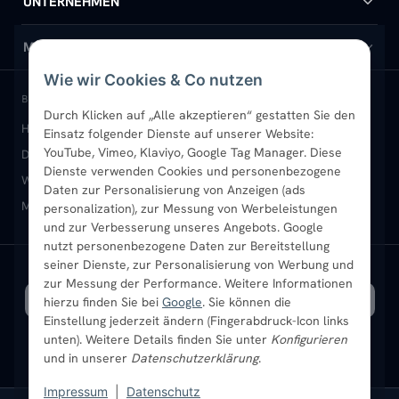
UNTERNEHMEN
Design-Heizkörper
Versand & Lieferung
Wir über uns
MEIN KONTO
Wie wir Cookies & Co nutzen
Paneelheizkörper
Rückgabe & Widerruf
Standort & Abholung Jüchen
Anmelden / Mein Konto
BELIEBTE KATEGORIEN
Durch Klicken auf „Alle akzeptieren“ gestatten Sie den
Heizkörper kaufen
Badheizkörper
Handtuchheizkörper
Einsatz folgender Dienste auf unserer Website:
Vertikal-Heizkörper
Garantie & Gewährleistung
B2B-Kunden
Merkliste
YouTube, Vimeo, Klaviyo, Google Tag Manager. Diese
Design-Heizkörper
Paneelheizkörper
Vertikal-Heizkörper
Dienste verwenden Cookies und personenbezogene
Heizkörper-Zubehör
Montageservice vor Ort
Karriere
Newsletter
Wandheizkörper
Wohnraum-Heizkörper
Badheizkörper Schwarz
Daten zur Personalisierung von Anzeigen (ads
Mischbetrieb-Heizkörper
Heizkörper-Zubehör
Aktuelle Angebote
personalization), zur Messung von Werbeleistungen
Sendung verfolgen
Ratgeber
Aktuelle Angebote
und zur Verbesserung unseres Angebots. Google
nutzt personenbezogene Daten zur Bereitstellung
seiner Dienste, zur Personalisierung von Werbung und
Bestpreisgarantie
SICHERE ZAHLUNG
VERSAND MIT
zur Messung der Performance. Weitere Informationen
hierzu finden Sie bei
Google
. Sie können die
Einstellung jederzeit ändern (Fingerabdruck-Icon links
unten). Weitere Details finden Sie unter
Konfigurieren
und in unserer
Datenschutzerklärung
.
Impressum
|
Datenschutz