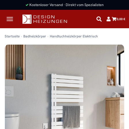
✓
Kostenloser Versand · Direkt vom Spezialisten
0,00 €
Startseite
Badheizkörper
Handtuchheizkörper Elektrisch