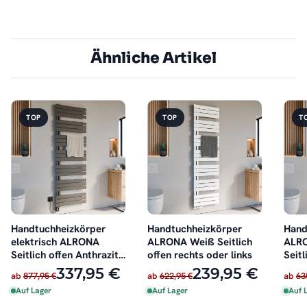
Ähnliche Artikel
TOP
TOP
T
Handtuchheizkörper
Handtuchheizkörper
Hand
elektrisch ALRONA
ALRONA Weiß Seitlich
ALRO
Seitlich offen Anthrazit
offen rechts oder links
Seitl
inkl. Heizstab
oder 
337,95 €
239,95 €
ab
877,95 €
ab
622,95 €
ab
63
Auf Lager
Auf Lager
Auf 