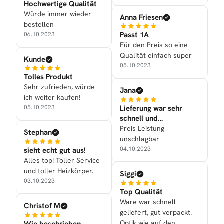
Hochwertige Qualität
Würde immer wieder
Anna Friesen
bestellen
Passt 1A
06.10.2023
Für den Preis so eine
Qualität einfach super
Kunde
05.10.2023
Tolles Produkt
Sehr zufrieden, würde
Jana
ich weiter kaufen!
Lieferung war sehr
05.10.2023
schnell und
Verarbeitung war gut
Preis Leistung
Stephan
unschlagbar
04.10.2023
sieht echt gut aus!
Alles top! Toller Service
und toller Heizkörper.
Siggi
03.10.2023
Top Qualität
Ware war schnell
Christof M
geliefert, gut verpackt.
Optik wie auf den