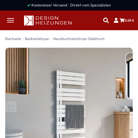
✓
Kostenloser Versand · Direkt vom Spezialisten
0,00 €
Startseite
Badheizkörper
Handtuchheizkörper Elektrisch