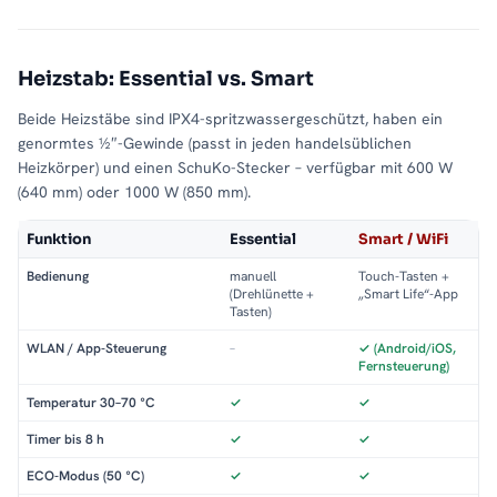
Heizstab: Essential vs. Smart
Beide Heizstäbe sind IPX4-spritzwassergeschützt, haben ein
genormtes ½″-Gewinde (passt in jeden handelsüblichen
Heizkörper) und einen SchuKo-Stecker – verfügbar mit 600 W
(640 mm) oder 1000 W (850 mm).
Funktion
Essential
Smart / WiFi
Bedienung
manuell
Touch-Tasten +
(Drehlünette +
„Smart Life“-App
Tasten)
WLAN / App-Steuerung
–
✓ (Android/iOS,
Fernsteuerung)
Temperatur 30–70 °C
✓
✓
Timer bis 8 h
✓
✓
ECO-Modus (50 °C)
✓
✓