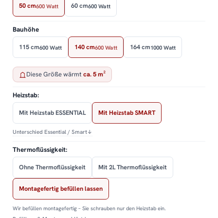
50 cm
60 cm
600 Watt
600 Watt
Bauhöhe
115 cm
140 cm
164 cm
600 Watt
600 Watt
1000 Watt
Diese Größe wärmt
ca. 5 m²
Heizstab:
Mit Heizstab ESSENTIAL
Mit Heizstab SMART
Unterschied Essential / Smart
↓
Thermoflüssigkeit:
Ohne Thermoflüssigkeit
Mit 2L Thermoflüssigkeit
Montagefertig befüllen lassen
Wir befüllen montagefertig – Sie schrauben nur den Heizstab ein.