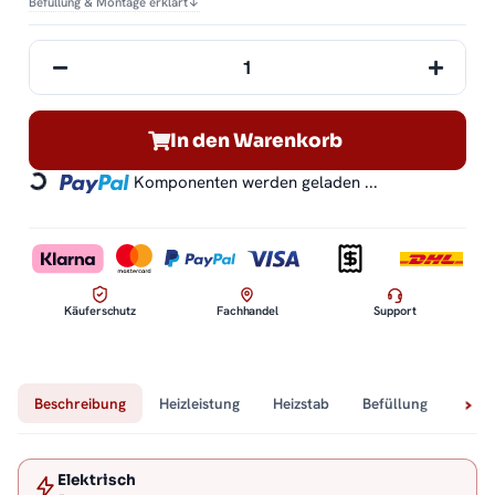
Befüllung & Montage erklärt
↓
In den Warenkorb
Komponenten werden geladen ...
Loading...
Käuferschutz
Fachhandel
Support
Beschreibung
Heizleistung
Heizstab
Befüllung
Tech
Elektrisch