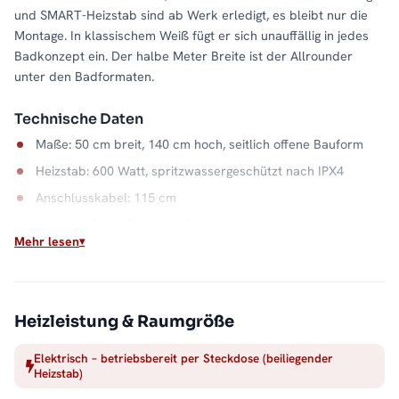
und SMART-Heizstab sind ab Werk erledigt, es bleibt nur die
Montage. In klassischem Weiß fügt er sich unauffällig in jedes
Badkonzept ein. Der halbe Meter Breite ist der Allrounder
unter den Badformaten.
Technische Daten
Maße: 50 cm breit, 140 cm hoch, seitlich offene Bauform
Heizstab: 600 Watt, spritzwassergeschützt nach IPX4
Anschlusskabel: 115 cm
Material: Stahl, Farbe Weiß
Mehr lesen
Wasserkapazität: 6,7 Liter
Unabhängig von der Heizsaison
Weil der ALRONA elektrisch arbeitet, gibt es warme
Heizleistung & Raumgröße
Handtücher auch, wenn die Zentralheizung ruht: im Sommer, in
Elektrisch – betriebsbereit per Steckdose (beiliegender
der Übergangszeit oder im Gäste-WC ohne Heizungsanschluss.
Heizstab)
Der Stahlkorpus verteilt die Wärme gleichmäßig über die