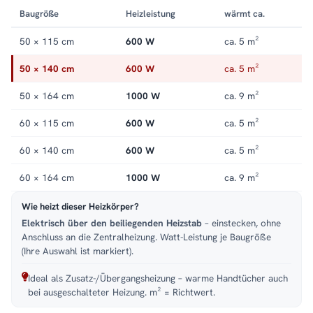
offene Front. Alle Größen und Ausführungen finden Sie in der
Baugröße
Heizleistung
wärmt ca.
Kategorie
Handtuchheizkörper elektrisch
.
50 × 115 cm
600 W
ca. 5 m²
50 × 140 cm
600 W
ca. 5 m²
50 × 164 cm
1000 W
ca. 9 m²
60 × 115 cm
600 W
ca. 5 m²
60 × 140 cm
600 W
ca. 5 m²
60 × 164 cm
1000 W
ca. 9 m²
Wie heizt dieser Heizkörper?
Elektrisch über den beiliegenden Heizstab
– einstecken, ohne
Anschluss an die Zentralheizung. Watt-Leistung je Baugröße
(Ihre Auswahl ist markiert).
Ideal als Zusatz-/Übergangsheizung – warme Handtücher auch
bei ausgeschalteter Heizung. m² = Richtwert.