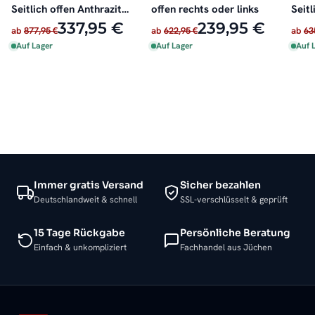
Seitlich offen Anthrazit
offen rechts oder links
Seitl
inkl. Heizstab
oder 
337,95 €
239,95 €
ab
877,95 €
ab
622,95 €
ab
63
Auf Lager
Auf Lager
Auf 
Immer gratis Versand
Sicher bezahlen
Deutschlandweit & schnell
SSL-verschlüsselt & geprüft
15 Tage Rückgabe
Persönliche Beratung
Einfach & unkompliziert
Fachhandel aus Jüchen