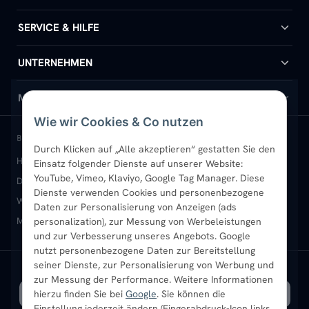
Badheizkörper
SERVICE & HILFE
Handtuchheizkörper
Hilfe & Kontakt
UNTERNEHMEN
Design-Heizkörper
Versand & Lieferung
Wir über uns
MEIN KONTO
Wie wir Cookies & Co nutzen
Paneelheizkörper
Rückgabe & Widerruf
Standort & Abholung Jüchen
Anmelden / Mein Konto
BELIEBTE KATEGORIEN
Durch Klicken auf „Alle akzeptieren“ gestatten Sie den
Heizkörper kaufen
Badheizkörper
Handtuchheizkörper
Einsatz folgender Dienste auf unserer Website:
Vertikal-Heizkörper
Garantie & Gewährleistung
B2B-Kunden
Merkliste
YouTube, Vimeo, Klaviyo, Google Tag Manager. Diese
Design-Heizkörper
Paneelheizkörper
Vertikal-Heizkörper
Dienste verwenden Cookies und personenbezogene
Heizkörper-Zubehör
Montageservice vor Ort
Karriere
Newsletter
Wandheizkörper
Wohnraum-Heizkörper
Badheizkörper Schwarz
Daten zur Personalisierung von Anzeigen (ads
Mischbetrieb-Heizkörper
Heizkörper-Zubehör
Aktuelle Angebote
personalization), zur Messung von Werbeleistungen
Sendung verfolgen
Ratgeber
Aktuelle Angebote
und zur Verbesserung unseres Angebots. Google
nutzt personenbezogene Daten zur Bereitstellung
seiner Dienste, zur Personalisierung von Werbung und
Bestpreisgarantie
SICHERE ZAHLUNG
VERSAND MIT
zur Messung der Performance. Weitere Informationen
hierzu finden Sie bei
Google
. Sie können die
Einstellung jederzeit ändern (Fingerabdruck-Icon links