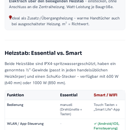
Elektrisch über den beiliegenden Heizstab
– einstecken, ohne
Anschluss an die Zentralheizung. Watt-Leistung je Baugröße.
Ideal als Zusatz-/Übergangsheizung – warme Handtücher auch
bei ausgeschalteter Heizung. m² = Richtwert.
Heizstab: Essential vs. Smart
Beide Heizstäbe sind IPX4-spritzwassergeschützt, haben ein
genormtes ½″-Gewinde (passt in jeden handelsüblichen
Heizkörper) und einen SchuKo-Stecker – verfügbar mit 600 W
(640 mm) oder 1000 W (850 mm).
Funktion
Essential
Smart / WiFi
Bedienung
manuell
Touch-Tasten +
(Drehlünette +
„Smart Life“-App
Tasten)
WLAN / App-Steuerung
–
✓ (Android/iOS,
Fernsteuerung)