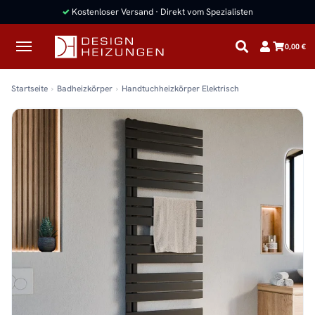
✓
Kostenloser Versand · Direkt vom Spezialisten
0,00 €
Startseite
Badheizkörper
Handtuchheizkörper Elektrisch