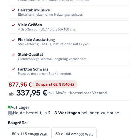
Heizstab inklusive
Elektrisch heizen ohne Heizungsanschluss.
Viele Größen
4 Größen von 50x115 bis 60x180 cm.
Flexible Ausstattung
Steckerfertig, SMART, befüllt oder mit Glykol.
Stahl-Qualität
Gleichmäßige Wärme, langlebig verarbeitet.
Farbton Schwarz
Passt zu modernen Badkonzepten.
877,95 €
Du sparst 62 % (540 €)
337,95 €
inkl. MwSt. · Kostenloser Versand
ab
Auf Lager
Heute bestellt, in
2 - 3 Werktagen
bei Ihnen zu Hause
Baugröße:
50 x 115 cm
50 x 164 cm
600 Watt
1000 Watt