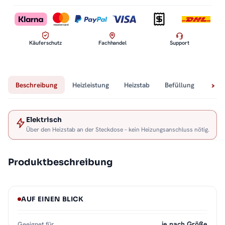
Käuferschutz
Fachhandel
Support
Beschreibung
Heizleistung
Heizstab
Befüllung
Tech
Elektrisch
Über den Heizstab an der Steckdose – kein Heizungsanschluss nötig.
Produktbeschreibung
AUF EINEN BLICK
je nach Größe
Geeignet für