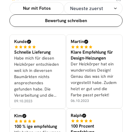
Nur mit Fotos
Sortierung
Bewertung schreiben
Kunde
Martin
Schnelle Lieferung
Klare Empfehlung für
Design-Heizungen
Habe mich für diesen
Der Heizkörper hat ein
Heizkörper entschieden
wundervolles Design!
weil ich in dieversen
Genau das was ich mir
Baumärkten nichts
vorgestellt habe. Zudem
ansprechendes
heizt er gut und die
gefunden habe. Die
Farbe passt perfekt!
Verarbeitung und die
06.10.2023
Optik überzeugen
09.10.2023
vollauf.
Ralph
Kim
100 Prozent
100 % ige empfehlung
Empfehlung