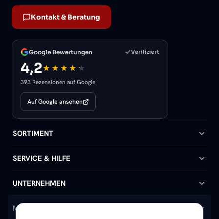
Kontakt & Beratung
Google Bewertungen
Verifiziert
4,2
393 Rezensionen auf Google
Auf Google ansehen
SORTIMENT
Badheizkörper
SERVICE & HILFE
Handtuchheizkörper
Hilfe & Kontakt
UNTERNEHMEN
Design-Heizkörper
Versand & Lieferung
Wir über uns
MEIN KONTO