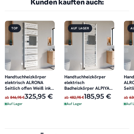
Kunden kauften auch:
TOP
AUF LAGER
A
Handtuchheizkörper
Handtuchheizkörper
Hand
elektrisch ALRONA
elektrisch
ALRO
Seitlich offen Weiß inkl.
Badheizkörper ALPIYA
Seitl
Heizstab
Weiß inkl. Heizstab
oder 
325,95 €
185,95 €
ab
846,95 €
ab
482,95 €
ab
63
Auf Lager
Auf Lager
Auf 