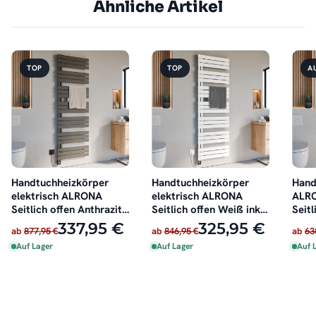
Ähnliche Artikel
TOP
TOP
A
Handtuchheizkörper
Handtuchheizkörper
Hand
elektrisch ALRONA
elektrisch ALRONA
ALRO
Seitlich offen Anthrazit
Seitlich offen Weiß inkl.
Seitl
inkl. Heizstab
Heizstab
oder 
337,95 €
325,95 €
ab
877,95 €
ab
846,95 €
ab
63
Auf Lager
Auf Lager
Auf 