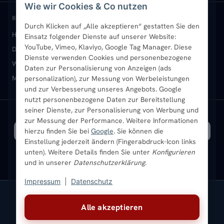
Wie wir Cookies & Co nutzen
Paneelheizkörper
Rückgabe & Widerruf
Standort & Abholung Jüchen
Anmelden / Mein Konto
BELIEBTE KATEGORIEN
Durch Klicken auf „Alle akzeptieren“ gestatten Sie den
Heizkörper kaufen
Badheizkörper
Handtuchheizkörper
Einsatz folgender Dienste auf unserer Website:
Vertikal-Heizkörper
Garantie & Gewährleistung
B2B-Kunden
Merkliste
YouTube, Vimeo, Klaviyo, Google Tag Manager. Diese
Design-Heizkörper
Paneelheizkörper
Vertikal-Heizkörper
Dienste verwenden Cookies und personenbezogene
Heizkörper-Zubehör
Montageservice vor Ort
Karriere
Newsletter
Wandheizkörper
Wohnraum-Heizkörper
Badheizkörper Schwarz
Daten zur Personalisierung von Anzeigen (ads
Mischbetrieb-Heizkörper
Heizkörper-Zubehör
Aktuelle Angebote
personalization), zur Messung von Werbeleistungen
Sendung verfolgen
Ratgeber
Aktuelle Angebote
und zur Verbesserung unseres Angebots. Google
nutzt personenbezogene Daten zur Bereitstellung
seiner Dienste, zur Personalisierung von Werbung und
Bestpreisgarantie
SICHERE ZAHLUNG
VERSAND MIT
zur Messung der Performance. Weitere Informationen
hierzu finden Sie bei
Google
. Sie können die
Einstellung jederzeit ändern (Fingerabdruck-Icon links
unten). Weitere Details finden Sie unter
Konfigurieren
und in unserer
Datenschutzerklärung
.
Impressum
|
Datenschutz
Vertrag widerrufen
Alle akzeptieren
© 2026 Ada Commerce GmbH