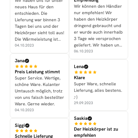
Wir haben uns für unser
Wir können den Händler
neues Haus für den
nur empfehlen! Wir
entschieden. Die
haben den Heizkörper
Lieferung war binnen 3
dringend gebraucht und
Tagen bei uns und der
er wurde auch innerhalb
Heizkörper sieht toll aus!
3 Tage wie versprochen
Die Wärmeleistung ist
geliefert. Wir haben uns
ebenfalls gut.
04.10.2023
für den Alrona in
06.10.2023
Anthrazit entschieden.
Jana
Super schönes Design
Lena
und heizt auch gut!
Preis Leistung stimmt
Klare
Super Service. Wertige,
Super Ware, schnelle
schöne Ware. Kulanter
Lieferung, alles bestens.
Umtausch möglich, trotz
;-)
von uns falsch bestellter
29.09.2023
Ware. Gerne wieder.
04.10.2023
Saskia
Siggi
Der Heizkörper ist zu
empfehlen
Schnelle Lieferung