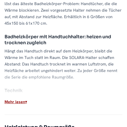
löst das älteste Badheizkörper-Problem: Handtücher, die die
Wärme blockieren. Zwei vorgesetzte Halter nehmen die Tücher
auf, mit Abstand zur Heizfläche. Erhältlich in 6 Größen von
45x150 bis 61x170 cm.
Badheizkörper mit Handtuchhalter: heizen und
trocknen zugleich
Hängt das Handtuch direkt auf dem Heizkörper, bleibt die
Wärme im Tuch statt im Raum. Die SOLARA-Halter schaffen
Abstand: Das Handtuch trocknet im warmen Luftstrom, die
Heizfläche arbeitet ungehindert weiter. Zu jeder Größe nennt
die Serie die empfohlene Raumgröße.
Technik
Stahlkorpus mit Mittelanschluss, ausgelegt bis 5 bar, wahlweise
Mehr lesen
mit beiliegendem Thermostat zur Regelung direkt am Gerät. Die
Heizleistung reicht je nach Größe für Bäder von 9 bis 12 m².
Farbe und Wirkung