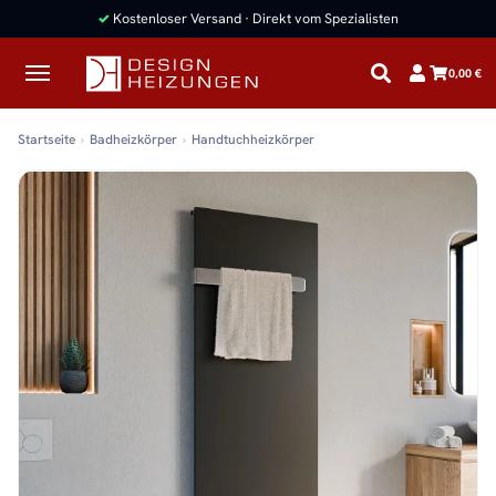
✓
Kostenloser Versand · Direkt vom Spezialisten
0,00 €
Startseite
Badheizkörper
Handtuchheizkörper