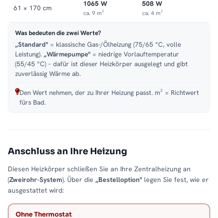
1065 W
508 W
61 × 170 cm
ca. 9 m²
ca. 4 m²
Was bedeuten die zwei Werte?
„Standard"
= klassische Gas-/Ölheizung (75/65 °C, volle
Leistung).
„Wärmepumpe"
= niedrige Vorlauftemperatur
(55/45 °C) – dafür ist dieser Heizkörper ausgelegt und gibt
zuverlässig Wärme ab.
Den Wert nehmen, der zu Ihrer Heizung passt. m² = Richtwert
fürs Bad.
Anschluss an Ihre Heizung
Diesen Heizkörper schließen Sie an Ihre Zentralheizung an
(
Zweirohr-System
). Über die
„Bestelloption"
legen Sie fest, wie er
ausgestattet wird:
Ohne Thermostat