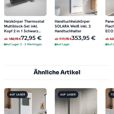
Heizkörper Thermostat
Handtuchheizkörper
Pane
Multiblock-Set inkl.
SOLARA Weiß inkl. 2
Flac
Kopf 2 in 1 Schwarz
Handtuchhalter
ECO 
schwenkbar
Dopp
72,95 €
353,95 €
ab
188,95 €
ab
919,95 €
ab
62
Auf Lager
·
2 - 3 Werktagen
Auf Lager
Auf 
Ähnliche Artikel
AUF LAGER
AUF LAGER
T