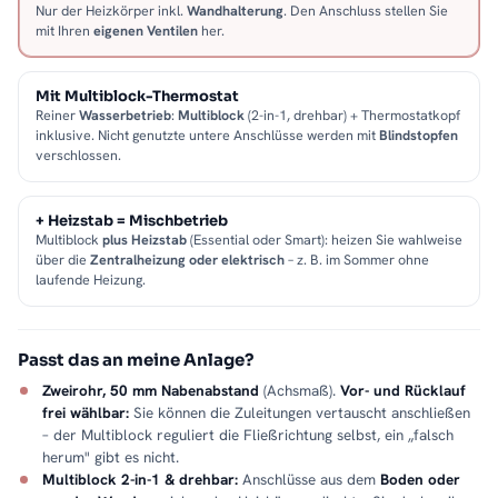
Nur der Heizkörper inkl.
Wandhalterung
. Den Anschluss stellen Sie
mit Ihren
eigenen Ventilen
her.
Mit Multiblock-Thermostat
Reiner
Wasserbetrieb
:
Multiblock
(2-in-1, drehbar) + Thermostatkopf
inklusive. Nicht genutzte untere Anschlüsse werden mit
Blindstopfen
verschlossen.
+ Heizstab = Mischbetrieb
Multiblock
plus Heizstab
(Essential oder Smart): heizen Sie wahlweise
über die
Zentralheizung oder elektrisch
– z. B. im Sommer ohne
laufende Heizung.
Passt das an meine Anlage?
Zweirohr, 50 mm Nabenabstand
(Achsmaß).
Vor- und Rücklauf
frei wählbar:
Sie können die Zuleitungen vertauscht anschließen
– der Multiblock reguliert die Fließrichtung selbst, ein „falsch
herum" gibt es nicht.
Multiblock 2-in-1 & drehbar:
Anschlüsse aus dem
Boden oder