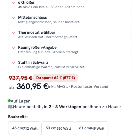
6 Größen
45 bis 61 cm breit, 150 oder 170 cm hoch.
Mittelanschluss
Mittig angeschlossen, sauber montiert.
Thermostat wählbar
Auf Wunsch mit Thermostat geliefert.
Raumgrößen-Angabe
Empfehlung für jede Größe hinterlegt.
Stahl in Schwarz
Gleichmäßige Wärme, robust verarbeitet.
937,95 €
Du sparst 62 % (577 €)
360,95 €
inkl. MwSt. · Kostenloser Versand
ab
Auf Lager
Heute bestellt, in
2 - 3 Werktagen
bei Ihnen zu Hause
Baubreite:
45 cm
53 cm
61 cm
712 Watt
830 Watt
949 Watt