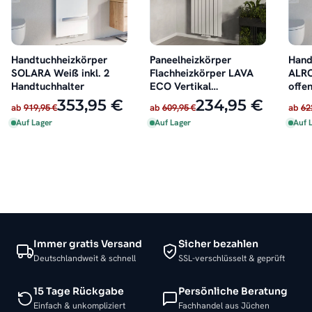
Handtuchheizkörper
Paneelheizkörper
Hand
SOLARA Weiß inkl. 2
Flachheizkörper LAVA
ALRO
Handtuchhalter
ECO Vertikal
offen
Doppellagig Weiß
353,95 €
234,95 €
ab
919,95 €
ab
609,95 €
ab
62
Auf Lager
Auf Lager
Auf 
Immer gratis Versand
Sicher bezahlen
Deutschlandweit & schnell
SSL-verschlüsselt & geprüft
15 Tage Rückgabe
Persönliche Beratung
Einfach & unkompliziert
Fachhandel aus Jüchen