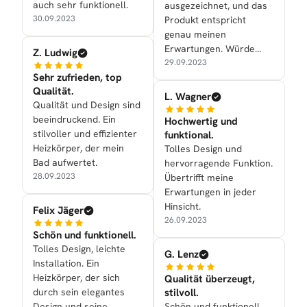
auch sehr funktionell.
ausgezeichnet, und das
30.09.2023
Produkt entspricht
genau meinen
Erwartungen. Würde
Z. Ludwig
definitiv
29.09.2023
Sehr zufrieden, top
weiterempfehlen.
Qualität.
L. Wagner
Qualität und Design sind
beeindruckend. Ein
Hochwertig und
stilvoller und effizienter
funktional.
Heizkörper, der mein
Tolles Design und
Bad aufwertet.
hervorragende Funktion.
28.09.2023
Übertrifft meine
Erwartungen in jeder
Hinsicht.
Felix Jäger
26.09.2023
Schön und funktionell.
Tolles Design, leichte
G. Lenz
Installation. Ein
Heizkörper, der sich
Qualität überzeugt,
durch sein elegantes
stilvoll.
Design und seine
Schön und funktionell.