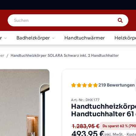
r
Badheizkörper
Handtuchwärmer
Heizkörp
per
Handtuchheizkörper SOLARA Schwarz inkl. 2 Handtuchhalter
219 Bewertungen
Art.-Nr.: DHX177
Handtuchheizkörpe
Handtuchhalter 61
1.283,95 €
Du sparst 62 % (790
493,95 €
inkl. MwSt. · Kos