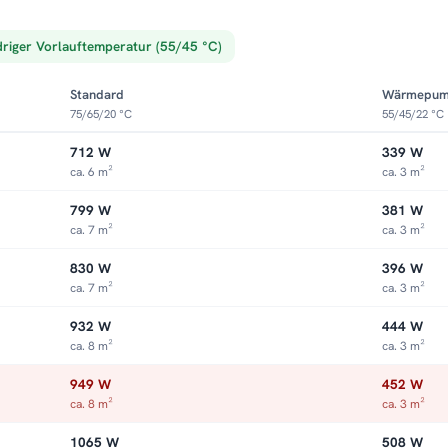
driger Vorlauftemperatur (55/45 °C)
Standard
Wärmepu
75/65/20 °C
55/45/22 °C
712 W
339 W
ca. 6 m²
ca. 3 m²
799 W
381 W
ca. 7 m²
ca. 3 m²
830 W
396 W
ca. 7 m²
ca. 3 m²
932 W
444 W
ca. 8 m²
ca. 3 m²
949 W
452 W
ca. 8 m²
ca. 3 m²
1065 W
508 W