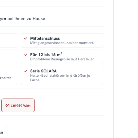
gen
bei Ihnen zu Hause
Mittelanschluss
.
Mittig angeschlossen, sauber montiert.
Für 12 bis 16 m²
Empfohlene Raumgröße laut Hersteller.
Serie SOLARA
Halter-Badheizkörper in 6 Größen je
beitet.
Farbe.
61 cm
949 Watt
tt