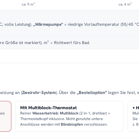
ca. 9 m²
ca. 4 m²
, volle Leistung).
„Wärmepumpe"
= niedrige Vorlauftemperatur (55/45 °C)
re Größe ist markiert). m² = Richtwert fürs Bad.
eizung an (
Zweirohr-System
). Über die
„Bestelloption"
legen Sie fest, 
Mit Multiblock-Thermostat
+ H
uss
Reiner
Wasserbetrieb
:
Multiblock
(2-in-1, drehbar) +
Mul
Thermostatkopf inklusive. Nicht genutzte untere
Sie
Anschlüsse werden mit
Blindstopfen
verschlossen.
z. 