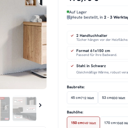
Auf Lager
Heute bestellt, in
2 - 3 Werkta
2 Handtuchhalter
Tücher hängen vor der Heizfläche
Format 61x150 cm
Passend für Ihre Badwand.
Stahl in Schwarz
Gleichmäßige Wärme, robust verar
Baubreite:
45 cm
53 cm
712 Watt
830 Watt
Bauhöhe:
150 cm
170 cm
949 Watt
1065 Wa