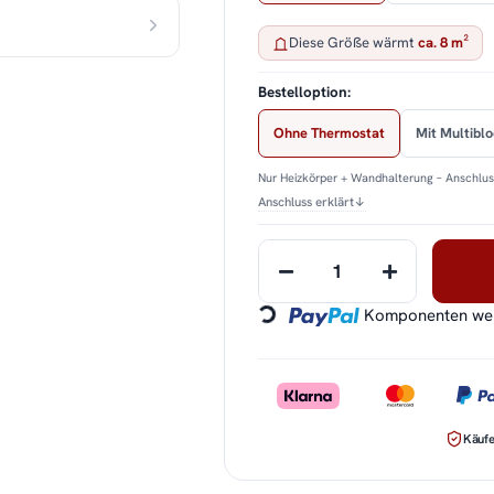
Diese Größe wärmt
ca. 8 m²
Bestelloption:
Ohne Thermostat
Mit Multibl
Nur Heizkörper + Wandhalterung – Anschluss
Anschluss erklärt
↓
Loading...
Komponenten werd
Käufe