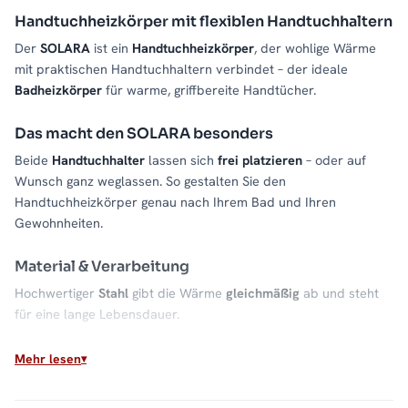
Handtuchheizkörper mit flexiblen Handtuchhaltern
Der
SOLARA
ist ein
Handtuchheizkörper
, der wohlige Wärme
mit praktischen Handtuchhaltern verbindet – der ideale
Badheizkörper
für warme, griffbereite Handtücher.
Das macht den SOLARA besonders
Beide
Handtuchhalter
lassen sich
frei platzieren
– oder auf
Wunsch ganz weglassen. So gestalten Sie den
Handtuchheizkörper genau nach Ihrem Bad und Ihren
Gewohnheiten.
Material & Verarbeitung
Hochwertiger
Stahl
gibt die Wärme
gleichmäßig
ab und steht
für eine lange Lebensdauer.
Für welches Bad geeignet?
Mehr lesen
Für
kleine bis mittelgroße Bäder
. Größe passend zu Wand und
Wärmebedarf wählen.