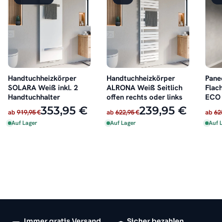
Handtuchheizkörper
Handtuchheizkörper
Pane
SOLARA Weiß inkl. 2
ALRONA Weiß Seitlich
Flac
Handtuchhalter
offen rechts oder links
ECO 
Dopp
353,95 €
239,95 €
ab
919,95 €
ab
622,95 €
ab
62
Auf Lager
Auf Lager
Auf 
Immer gratis Versand
Sicher bezahlen