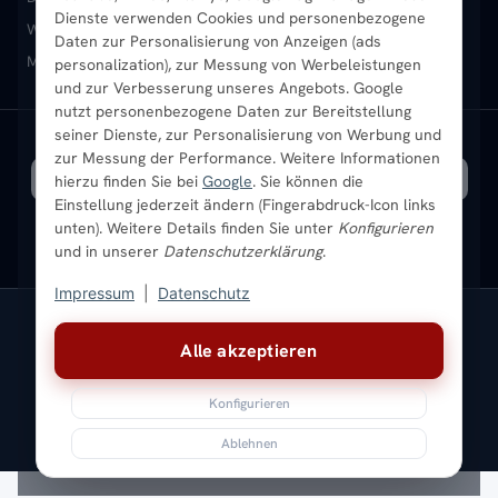
Dienste verwenden Cookies und personenbezogene
Heizkörper-Zubehör
Montageservice vor Ort
Karriere
Newsletter
Wandheizkörper
Wohnraum-Heizkörper
Badheizkörper Schwarz
Daten zur Personalisierung von Anzeigen (ads
Mischbetrieb-Heizkörper
Heizkörper-Zubehör
Aktuelle Angebote
personalization), zur Messung von Werbeleistungen
Sendung verfolgen
Ratgeber
Aktuelle Angebote
und zur Verbesserung unseres Angebots. Google
nutzt personenbezogene Daten zur Bereitstellung
seiner Dienste, zur Personalisierung von Werbung und
Bestpreisgarantie
SICHERE ZAHLUNG
VERSAND MIT
zur Messung der Performance. Weitere Informationen
hierzu finden Sie bei
Google
. Sie können die
Einstellung jederzeit ändern (Fingerabdruck-Icon links
unten). Weitere Details finden Sie unter
Konfigurieren
und in unserer
Datenschutzerklärung
.
Impressum
|
Datenschutz
Vertrag widerrufen
Alle akzeptieren
© 2026 Ada Commerce GmbH
* Alle Preise inkl. gesetzlicher USt. |
Kostenloser Versand
Konfigurieren
Impressum
Datenschutz
AGB
Widerrufsbelehrung
Versandkosten
Batteriegesetz
Sitemap
Ablehnen