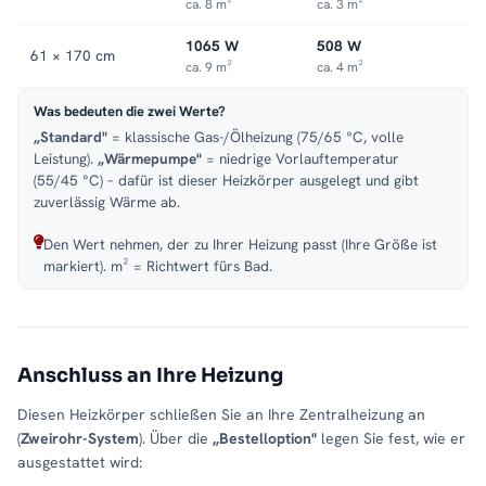
ca. 8 m²
ca. 3 m²
1065 W
508 W
61 × 170 cm
ca. 9 m²
ca. 4 m²
Was bedeuten die zwei Werte?
„Standard"
= klassische Gas-/Ölheizung (75/65 °C, volle
Leistung).
„Wärmepumpe"
= niedrige Vorlauftemperatur
(55/45 °C) – dafür ist dieser Heizkörper ausgelegt und gibt
zuverlässig Wärme ab.
Den Wert nehmen, der zu Ihrer Heizung passt (Ihre Größe ist
markiert). m² = Richtwert fürs Bad.
Anschluss an Ihre Heizung
Diesen Heizkörper schließen Sie an Ihre Zentralheizung an
(
Zweirohr-System
). Über die
„Bestelloption"
legen Sie fest, wie er
ausgestattet wird: