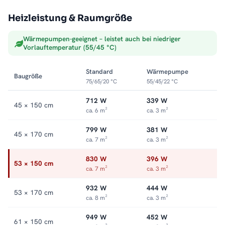
Heizleistung & Raumgröße
Warme Handtücher griffbereit
Mit den flexiblen Haltern hält der SOLARA
Handtuchheizkörper
Wärmepumpen-geeignet – leistet auch bei niedriger
Vorlauftemperatur (55/45 °C)
Ihre Handtücher warm und griffbereit. So verbinden Sie wohlige
Wärme mit praktischem Komfort im Bad.
Standard
Wärmepumpe
Baugröße
75/65/20 °C
55/45/22 °C
Passende Varianten, Zubehör & Service
Service:
Kundenservice
,
Montageservice
.
712 W
339 W
45 × 150 cm
ca. 6 m²
ca. 3 m²
799 W
381 W
45 × 170 cm
ca. 7 m²
ca. 3 m²
830 W
396 W
53 × 150 cm
ca. 7 m²
ca. 3 m²
932 W
444 W
53 × 170 cm
ca. 8 m²
ca. 3 m²
949 W
452 W
61 × 150 cm