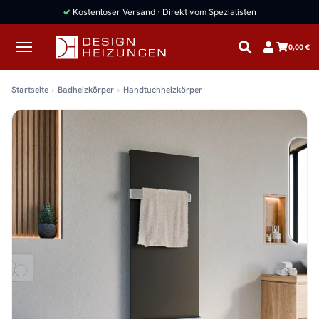
✓
Kostenloser Versand · Direkt vom Spezialisten
0,00 €
Startseite
Badheizkörper
Handtuchheizkörper