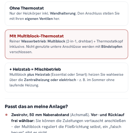
Ohne Thermostat
Nur der Heizkörper inkl.
Wandhalterung
. Den Anschluss stellen Sie
mit Ihren
eigenen Ventilen
her.
Mit Multiblock-Thermostat
Reiner
Wasserbetrieb
:
Multiblock
(2-in-1, drehbar) + Thermostatkopf
inklusive. Nicht genutzte untere Anschlüsse werden mit
Blindstopfen
verschlossen.
+ Heizstab = Mischbetrieb
Multiblock
plus Heizstab
(Essential oder Smart): heizen Sie wahlweise
über die
Zentralheizung oder elektrisch
– z. B. im Sommer ohne
laufende Heizung.
Passt das an meine Anlage?
Zweirohr, 50 mm Nabenabstand
(Achsmaß).
Vor- und Rücklauf
frei wählbar:
Sie können die Zuleitungen vertauscht anschließen
– der Multiblock reguliert die Fließrichtung selbst, ein „falsch
herum" gibt es nicht.