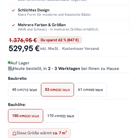
Schlichtes Design
Klare Form für moderne und klassische Bäder.
Mehrere Farben & Größen
Weiß und Schwarz – in mehreren Größen erhältlich.
1.376,95 €
Du sparst 62 % (847 €)
529,95 €
inkl. MwSt. · Kostenloser Versand
Auf Lager
Heute bestellt, in
2 - 3 Werktagen
bei Ihnen zu Hause
Baubreite:
45 cm
53 cm
61 cm
712 Watt
830 Watt
949 Watt
Bauhöhe:
150 cm
170 cm
830 Watt
932 Watt
Diese Größe wärmt
ca. 7 m²