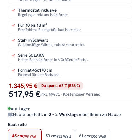
Thermostat inklusive
Regelung direkt am Heizkörper.
Für 10 bis 13 m²
Empfohlene Raumgröße laut Hersteller.
Stahl in Schwarz
Gleichmäßige Wärme, robust verarbeitet.
Serie SOLARA
Halter-Badheizkörper in 6 Größen je Farbe.
Format 45x170 cm
Passend für Ihre Badwand.
1.345,95 €
Du sparst 62 % (828 €)
517,95 €
inkl. MwSt. · Kostenloser Versand
Auf Lager
Heute bestellt, in
2 - 3 Werktagen
bei Ihnen zu Hause
Baubreite:
45 cm
53 cm
61 cm
799 Watt
932 Watt
1065 Watt