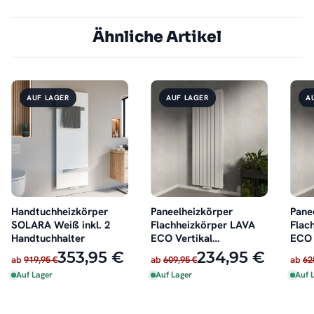
Ähnliche Artikel
AUF LAGER
AUF LAGER
A
Handtuchheizkörper
Paneelheizkörper
Pane
SOLARA Weiß inkl. 2
Flachheizkörper LAVA
Flac
Handtuchhalter
ECO Vertikal
ECO 
Doppellagig Weiß
Dopp
353,95 €
234,95 €
ab
919,95 €
ab
609,95 €
ab
62
Auf Lager
Auf Lager
Auf 