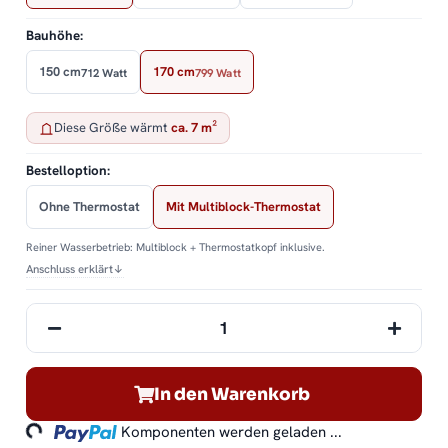
Bauhöhe:
150 cm
170 cm
712 Watt
799 Watt
Diese Größe wärmt
ca. 7 m²
Bestelloption:
Ohne Thermostat
Mit Multiblock-Thermostat
Reiner Wasserbetrieb: Multiblock + Thermostatkopf inklusive.
Anschluss erklärt
↓
oading...
In den Warenkorb
Komponenten werden geladen ...