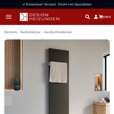
✓
Kostenloser Versand · Direkt vom Spezialisten
0,00 €
Startseite
Badheizkörper
Handtuchheizkörper