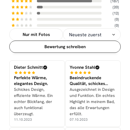
(187)
(20)
(12)
(0)
(0)
Nur mit Fotos
Sortierung
Bewertung schreiben
Dieter Schmitt
Yvonne Stahl
Perfekte Wärme,
Beeindruckende
elegantes Design.
Qualität, schickes
Design.
Schickes Design,
Ausgezeichnet in Design
effiziente Wärme. Ein
und Funktion. Ein echtes
echter Blickfang, der
Highlight in meinem Bad,
auch funktional
das alle Erwartungen
überzeugt.
erfüllt.
11.10.2023
07.10.2023