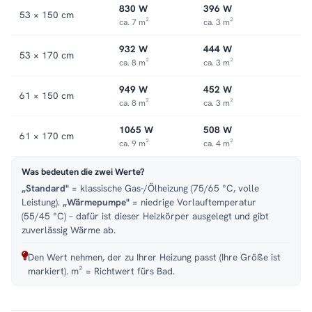
830 W
396 W
53 × 150 cm
ca. 7 m²
ca. 3 m²
932 W
444 W
53 × 170 cm
ca. 8 m²
ca. 3 m²
949 W
452 W
61 × 150 cm
ca. 8 m²
ca. 3 m²
1065 W
508 W
61 × 170 cm
ca. 9 m²
ca. 4 m²
Was bedeuten die zwei Werte?
„Standard"
= klassische Gas-/Ölheizung (75/65 °C, volle
Leistung).
„Wärmepumpe"
= niedrige Vorlauftemperatur
(55/45 °C) – dafür ist dieser Heizkörper ausgelegt und gibt
zuverlässig Wärme ab.
Den Wert nehmen, der zu Ihrer Heizung passt (Ihre Größe ist
markiert). m² = Richtwert fürs Bad.