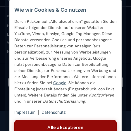
Wie wir Cookies & Co nutzen
Paneelheizkörper
Rückgabe & Widerruf
Standort & Abholung Jüchen
Anmelden / Mein Konto
BELIEBTE KATEGORIEN
Durch Klicken auf „Alle akzeptieren“ gestatten Sie den
Heizkörper kaufen
Badheizkörper
Handtuchheizkörper
Einsatz folgender Dienste auf unserer Website:
Vertikal-Heizkörper
Garantie & Gewährleistung
B2B-Kunden
Merkliste
YouTube, Vimeo, Klaviyo, Google Tag Manager. Diese
Design-Heizkörper
Paneelheizkörper
Vertikal-Heizkörper
Dienste verwenden Cookies und personenbezogene
Heizkörper-Zubehör
Montageservice vor Ort
Karriere
Newsletter
Wandheizkörper
Wohnraum-Heizkörper
Badheizkörper Schwarz
Daten zur Personalisierung von Anzeigen (ads
Mischbetrieb-Heizkörper
Heizkörper-Zubehör
Aktuelle Angebote
personalization), zur Messung von Werbeleistungen
Sendung verfolgen
Ratgeber
Aktuelle Angebote
und zur Verbesserung unseres Angebots. Google
nutzt personenbezogene Daten zur Bereitstellung
seiner Dienste, zur Personalisierung von Werbung und
Bestpreisgarantie
SICHERE ZAHLUNG
VERSAND MIT
zur Messung der Performance. Weitere Informationen
hierzu finden Sie bei
Google
. Sie können die
Einstellung jederzeit ändern (Fingerabdruck-Icon links
unten). Weitere Details finden Sie unter
Konfigurieren
und in unserer
Datenschutzerklärung
.
Impressum
|
Datenschutz
Vertrag widerrufen
Alle akzeptieren