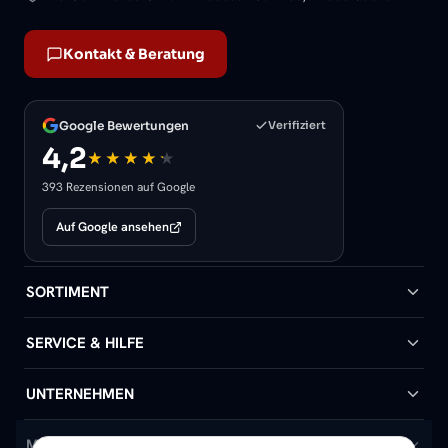
Kontakt & Beratung
Google Bewertungen
Verifiziert
4,2
393 Rezensionen auf Google
Auf Google ansehen
SORTIMENT
Badheizkörper
SERVICE & HILFE
Handtuchheizkörper
Hilfe & Kontakt
UNTERNEHMEN
Design-Heizkörper
Versand & Lieferung
Wir über uns
MEIN KONTO