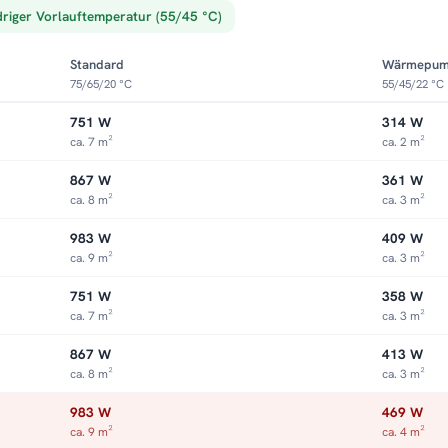
driger Vorlauftemperatur (55/45 °C)
Standard
Wärmepu
75/65/20 °C
55/45/22 °C
751 W
314 W
ca. 7 m²
ca. 2 m²
867 W
361 W
ca. 8 m²
ca. 3 m²
983 W
409 W
ca. 9 m²
ca. 3 m²
751 W
358 W
ca. 7 m²
ca. 3 m²
867 W
413 W
ca. 8 m²
ca. 3 m²
983 W
469 W
ca. 9 m²
ca. 4 m²