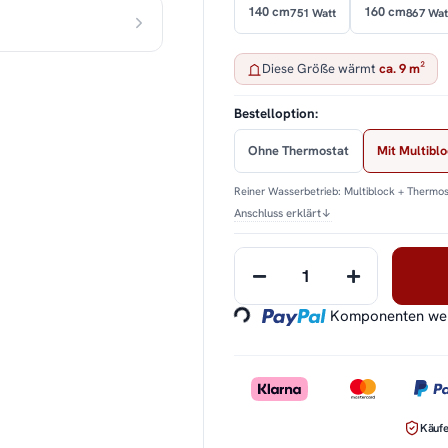
140 cm
160 cm
751 Watt
867 Wat
Diese Größe wärmt
ca. 9 m²
Bestelloption:
Ohne Thermostat
Mit Multibl
Reiner Wasserbetrieb: Multiblock + Thermos
Anschluss erklärt
↓
Loading...
Komponenten werd
Käufe