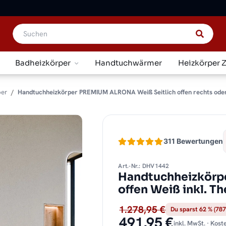
Badheizkörper
Handtuchwärmer
Heizkörper 
per
Handtuchheizkörper PREMIUM ALRONA Weiß Seitlich offen rechts oder
311 Bewertungen
Art.-Nr.: DHV1442
Handtuchheizkörp
offen Weiß inkl. T
1.278,95 €
Du sparst 62 % (787
491,95 €
inkl. MwSt. · Kos