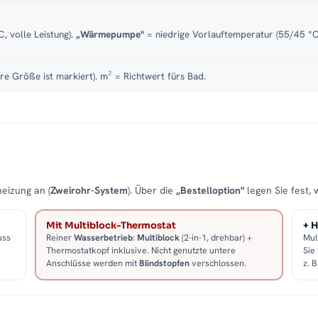
, volle Leistung).
„Wärmepumpe"
= niedrige Vorlauftemperatur (55/45 °C)
re Größe ist markiert). m² = Richtwert fürs Bad.
eizung an (
Zweirohr-System
). Über die
„Bestelloption"
legen Sie fest, 
Mit Multiblock-Thermostat
+ H
uss
Reiner
Wasserbetrieb
:
Multiblock
(2-in-1, drehbar) +
Mul
Thermostatkopf inklusive. Nicht genutzte untere
Sie
Anschlüsse werden mit
Blindstopfen
verschlossen.
z. 