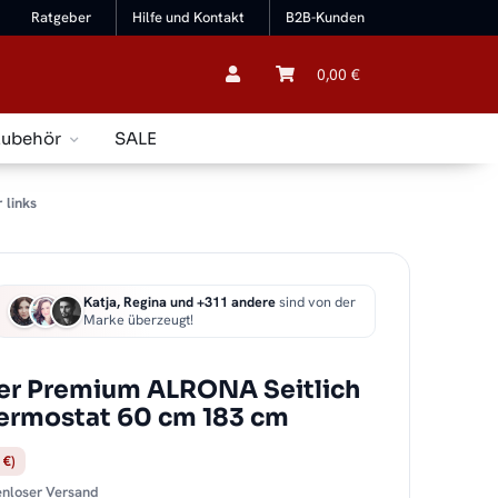
Ratgeber
Hilfe und Kontakt
B2B-Kunden
0,00 €
Zubehör
SALE
 links
Katja, Regina und +311 andere
sind von der
Marke überzeugt!
er Premium ALRONA Seitlich
hermostat 60 cm 183 cm
 €)
tenloser Versand