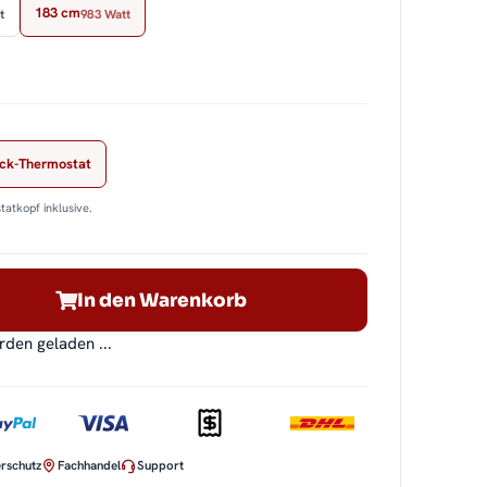
183 cm
t
983 Watt
ock-Thermostat
tatkopf inklusive.
In den Warenkorb
en geladen ...
rschutz
Fachhandel
Support