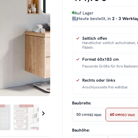
Auf Lager
Heute bestellt, in
2 - 3 Werkta
Seitlich offen
Handtücher seitlich aufschieben, 
Fädeln.
Format 60x183 cm
Passende Größe für Ihre Badwan
Rechts oder links
Anschlussseite frei wählbar.
Baubreite:
50 cm
60 cm
983 Watt
983 Watt
Bauhöhe: