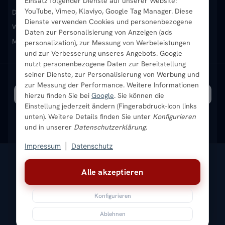
Einsatz folgender Dienste auf unserer Website:
Vertikal-Heizkörper
Garantie & Gewährleistung
B2B-Kunden
Merkliste
YouTube, Vimeo, Klaviyo, Google Tag Manager. Diese
Design-Heizkörper
Paneelheizkörper
Vertikal-Heizkörper
Dienste verwenden Cookies und personenbezogene
Heizkörper-Zubehör
Montageservice vor Ort
Karriere
Newsletter
Wandheizkörper
Wohnraum-Heizkörper
Badheizkörper Schwarz
Daten zur Personalisierung von Anzeigen (ads
Mischbetrieb-Heizkörper
Heizkörper-Zubehör
Aktuelle Angebote
personalization), zur Messung von Werbeleistungen
Sendung verfolgen
Ratgeber
Aktuelle Angebote
und zur Verbesserung unseres Angebots. Google
nutzt personenbezogene Daten zur Bereitstellung
seiner Dienste, zur Personalisierung von Werbung und
Bestpreisgarantie
SICHERE ZAHLUNG
VERSAND MIT
zur Messung der Performance. Weitere Informationen
hierzu finden Sie bei
Google
. Sie können die
Einstellung jederzeit ändern (Fingerabdruck-Icon links
unten). Weitere Details finden Sie unter
Konfigurieren
und in unserer
Datenschutzerklärung
.
Impressum
|
Datenschutz
Vertrag widerrufen
Alle akzeptieren
© 2026 Ada Commerce GmbH
* Alle Preise inkl. gesetzlicher USt. |
Kostenloser Versand
Konfigurieren
Impressum
Datenschutz
AGB
Widerrufsbelehrung
Versandkosten
Batteriegesetz
Sitemap
Ablehnen