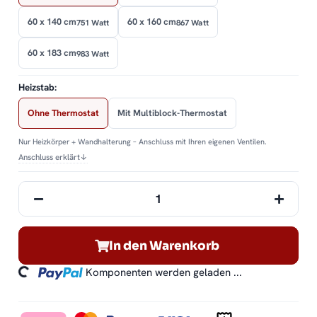
60 x 140 cm
60 x 160 cm
751 Watt
867 Watt
60 x 183 cm
983 Watt
Heizstab:
Ohne Thermostat
Mit Multiblock-Thermostat
Nur Heizkörper + Wandhalterung – Anschluss mit Ihren eigenen Ventilen.
Anschluss erklärt
↓
In den Warenkorb
ding...
Komponenten werden geladen ...