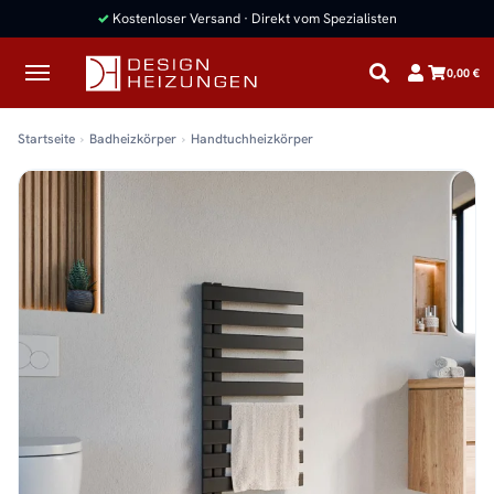
✓
Kostenloser Versand · Direkt vom Spezialisten
0,00 €
Startseite
Badheizkörper
Handtuchheizkörper