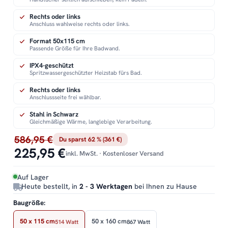
Rechts oder links
Anschluss wahlweise rechts oder links.
Format 50x115 cm
Passende Größe für Ihre Badwand.
IPX4-geschützt
Spritzwassergeschützter Heizstab fürs Bad.
Rechts oder links
Anschlussseite frei wählbar.
Stahl in Schwarz
Gleichmäßige Wärme, langlebige Verarbeitung.
586,95 €
Du sparst 62 % (361 €)
225,95 €
inkl. MwSt. · Kostenloser Versand
Auf Lager
Heute bestellt, in
2 - 3 Werktagen
bei Ihnen zu Hause
Baugröße:
50 x 115 cm
50 x 160 cm
514 Watt
867 Watt