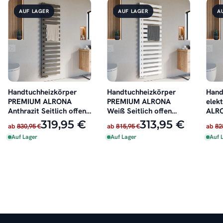
AUF LAGER
AUF LAGER
A
Handtuchheizkörper
Handtuchheizkörper
Hand
PREMIUM ALRONA
PREMIUM ALRONA
elek
Anthrazit Seitlich offen
Weiß Seitlich offen
ALRO
rechts oder links
rechts oder links
Seitl
319,95 €
313,95 €
ab
830,95 €
ab
815,95 €
ab
82
oder 
Auf Lager
Auf Lager
Auf 