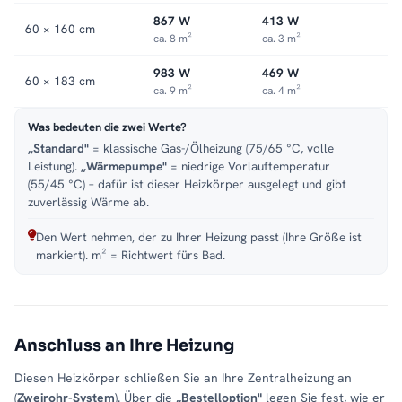
867 W
413 W
60 × 160 cm
ca. 8 m²
ca. 3 m²
983 W
469 W
60 × 183 cm
ca. 9 m²
ca. 4 m²
Was bedeuten die zwei Werte?
„Standard"
= klassische Gas-/Ölheizung (75/65 °C, volle
Leistung).
„Wärmepumpe"
= niedrige Vorlauftemperatur
(55/45 °C) – dafür ist dieser Heizkörper ausgelegt und gibt
zuverlässig Wärme ab.
Den Wert nehmen, der zu Ihrer Heizung passt (Ihre Größe ist
markiert). m² = Richtwert fürs Bad.
Anschluss an Ihre Heizung
Diesen Heizkörper schließen Sie an Ihre Zentralheizung an
(
Zweirohr-System
). Über die
„Bestelloption"
legen Sie fest, wie er