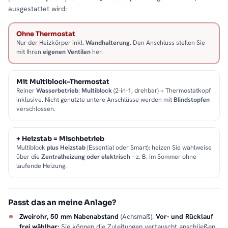
ausgestattet wird:
Ohne Thermostat
Nur der Heizkörper inkl.
Wandhalterung
. Den Anschluss stellen Sie
mit Ihren
eigenen Ventilen
her.
Mit Multiblock-Thermostat
Reiner
Wasserbetrieb
:
Multiblock
(2-in-1, drehbar) + Thermostatkopf
inklusive. Nicht genutzte untere Anschlüsse werden mit
Blindstopfen
verschlossen.
+ Heizstab = Mischbetrieb
Multiblock
plus Heizstab
(Essential oder Smart): heizen Sie wahlweise
über die
Zentralheizung oder elektrisch
– z. B. im Sommer ohne
laufende Heizung.
Passt das an meine Anlage?
Zweirohr, 50 mm Nabenabstand
(Achsmaß).
Vor- und Rücklauf
frei wählbar:
Sie können die Zuleitungen vertauscht anschließen