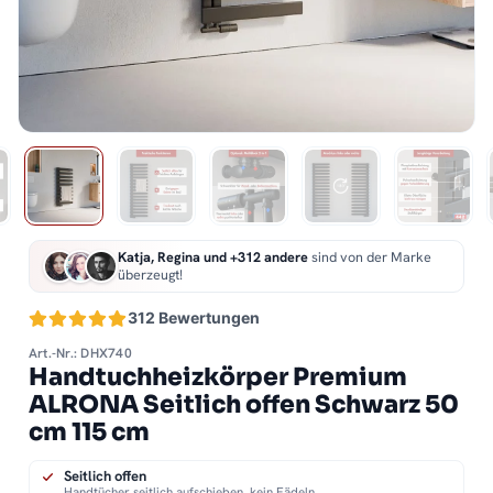
Katja, Regina und +312 andere
sind von der Marke
überzeugt!
312 Bewertungen
Art.-Nr.: DHX740
Handtuchheizkörper Premium
ALRONA Seitlich offen Schwarz 50
cm 115 cm
Seitlich offen
Handtücher seitlich aufschieben, kein Fädeln.