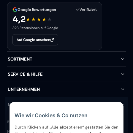
Google Bewertungen
Verifiziert
4,2
393 Rezensionen auf Google
Auf Google ansehen
SORTIMENT
Badheizkörper
SERVICE & HILFE
Handtuchheizkörper
Hilfe & Kontakt
UNTERNEHMEN
Design-Heizkörper
Versand & Lieferung
Wir über uns
MEIN KONTO
Wie wir Cookies & Co nutzen
Paneelheizkörper
Rückgabe & Widerruf
Standort & Abholung Jüchen
Anmelden / Mein Konto
BELIEBTE KATEGORIEN
Durch Klicken auf „Alle akzeptieren“ gestatten Sie den
Heizkörper kaufen
Badheizkörper
Handtuchheizkörper