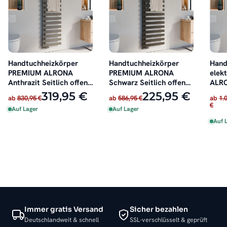
Handtuchheizkörper
Handtuchheizkörper
Hand
PREMIUM ALRONA
PREMIUM ALRONA
elek
Anthrazit Seitlich offen
Schwarz Seitlich offen
ALRO
rechts oder links
rechts oder links
offen
319,95 €
225,95 €
ab
830,95 €
ab
586,95 €
ab
1.
€
Auf Lager
Auf Lager
Auf 
Immer gratis Versand
Sicher bezahlen
Deutschlandweit & schnell
SSL-verschlüsselt & geprüft