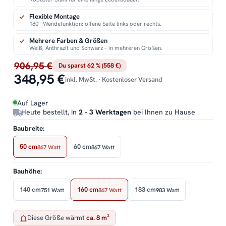
Flexible Montage
180°-Wendefunktion: offene Seite links oder rechts.
Mehrere Farben & Größen
Weiß, Anthrazit und Schwarz – in mehreren Größen.
906,95 €
Du sparst 62 % (558 €)
348,95 €
inkl. MwSt. · Kostenloser Versand
Auf Lager
Heute bestellt, in
2 - 3 Werktagen
bei Ihnen zu Hause
Baubreite:
50 cm
60 cm
867 Watt
867 Watt
Bauhöhe:
140 cm
160 cm
183 cm
751 Watt
867 Watt
983 Watt
Diese Größe wärmt
ca. 8 m²