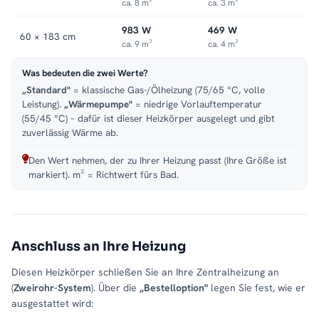
ca. 8 m²
ca. 3 m²
983 W
469 W
60 × 183 cm
ca. 9 m²
ca. 4 m²
Was bedeuten die zwei Werte?
„Standard"
= klassische Gas-/Ölheizung (75/65 °C, volle
Leistung).
„Wärmepumpe"
= niedrige Vorlauftemperatur
(55/45 °C) – dafür ist dieser Heizkörper ausgelegt und gibt
zuverlässig Wärme ab.
Den Wert nehmen, der zu Ihrer Heizung passt (Ihre Größe ist
markiert). m² = Richtwert fürs Bad.
Anschluss an Ihre Heizung
Diesen Heizkörper schließen Sie an Ihre Zentralheizung an
(
Zweirohr-System
). Über die
„Bestelloption"
legen Sie fest, wie er
ausgestattet wird: