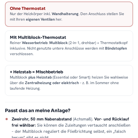
Ohne Thermostat
Nur der Heizkörper inkl.
Wandhalterung
. Den Anschluss stellen Sie
mit Ihren
eigenen Ventilen
her.
Mit Multiblock-Thermostat
Reiner
Wasserbetrieb
:
Multiblock
(2-in-1, drehbar) + Thermostatkopf
inklusive. Nicht genutzte untere Anschlüsse werden mit
Blindstopfen
verschlossen.
+ Heizstab = Mischbetrieb
Multiblock
plus Heizstab
(Essential oder Smart): heizen Sie wahlweise
über die
Zentralheizung oder elektrisch
– z. B. im Sommer ohne
laufende Heizung.
Passt das an meine Anlage?
Zweirohr, 50 mm Nabenabstand
(Achsmaß).
Vor- und Rücklauf
frei wählbar:
Sie können die Zuleitungen vertauscht anschließen
– der Multiblock reguliert die Fließrichtung selbst, ein „falsch
herum" gibt es nicht.