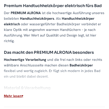
Premium Handtuchheizkörper elektrisch fürs Bad
Der
PREMIUM ALRONA
ist die hochwertige Ausführung unseres
beliebten
Handtuchheizkörpers
. Als
Handtuchheizkörper
elektrisch
oder wassergeführter Badheizkörper verbindet er
klare Optik mit angenehm warmen Handtüchern – je nach
Ausführung. Wer Wert auf Qualität und Design legt, ist hier
richtig.
Das macht den PREMIUM ALRONA besonders
Hochwertige Verarbeitung
und die frei nach links oder rechts
wählbare Anschlussseite machen diesen
Badheizkörper
flexibel und wertig zugleich. Er fügt sich modern in jedes Bad
ein und bleibt dabei dezent.
Material & Verarbeitung
Sorgfältig verarbeiteter
Stahl
mit sauberer Oberfläche sorgt für
Mehr lesen
eine
gleichmäßige Wärmeabgabe
und eine lange Lebensdauer.