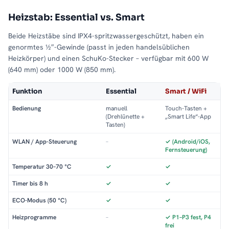
Heizstab: Essential vs. Smart
Beide Heizstäbe sind IPX4-spritzwassergeschützt, haben ein
genormtes ½″-Gewinde (passt in jeden handelsüblichen
Heizkörper) und einen SchuKo-Stecker – verfügbar mit 600 W
(640 mm) oder 1000 W (850 mm).
Funktion
Essential
Smart / WiFi
Bedienung
manuell
Touch-Tasten +
(Drehlünette +
„Smart Life“-App
Tasten)
WLAN / App-Steuerung
–
✓ (Android/iOS,
Fernsteuerung)
Temperatur 30–70 °C
✓
✓
Timer bis 8 h
✓
✓
ECO-Modus (50 °C)
✓
✓
Heizprogramme
–
✓ P1–P3 fest, P4
frei