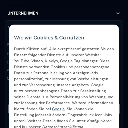
Handtuchheizkörper
Hilfe & Kontakt
UNTERNEHMEN
Design-Heizkörper
Versand & Lieferung
Wir über uns
MEIN KONTO
Wie wir Cookies & Co nutzen
Paneelheizkörper
Rückgabe & Widerruf
Standort & Abholung Jüchen
Anmelden / Mein Konto
BELIEBTE KATEGORIEN
Durch Klicken auf „Alle akzeptieren“ gestatten Sie den
Heizkörper kaufen
Badheizkörper
Handtuchheizkörper
Einsatz folgender Dienste auf unserer Website:
Vertikal-Heizkörper
Garantie & Gewährleistung
B2B-Kunden
Merkliste
YouTube, Vimeo, Klaviyo, Google Tag Manager. Diese
Design-Heizkörper
Paneelheizkörper
Vertikal-Heizkörper
Dienste verwenden Cookies und personenbezogene
Heizkörper-Zubehör
Montageservice vor Ort
Karriere
Newsletter
Wandheizkörper
Wohnraum-Heizkörper
Badheizkörper Schwarz
Daten zur Personalisierung von Anzeigen (ads
Mischbetrieb-Heizkörper
Heizkörper-Zubehör
Aktuelle Angebote
personalization), zur Messung von Werbeleistungen
Sendung verfolgen
Ratgeber
Aktuelle Angebote
und zur Verbesserung unseres Angebots. Google
nutzt personenbezogene Daten zur Bereitstellung
seiner Dienste, zur Personalisierung von Werbung und
Bestpreisgarantie
SICHERE ZAHLUNG
VERSAND MIT
zur Messung der Performance. Weitere Informationen
hierzu finden Sie bei
Google
. Sie können die
Einstellung jederzeit ändern (Fingerabdruck-Icon links
unten). Weitere Details finden Sie unter
Konfigurieren
und in unserer
Datenschutzerklärung
.