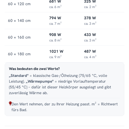
681 W
325 W
60 × 120 cm
ca. 6 m²
ca. 2 m²
794 W
378 W
60 × 140 cm
ca. 7 m²
ca. 3 m²
908 W
433 W
60 × 160 cm
ca. 8 m²
ca. 3 m²
1021 W
487 W
60 × 180 cm
ca. 9 m²
ca. 4 m²
Was bedeuten die zwei Werte?
„Standard"
= klassische Gas-/Ölheizung (75/65 °C, volle
Leistung).
„Wärmepumpe"
= niedrige Vorlauftemperatur
(55/45 °C) – dafür ist dieser Heizkörper ausgelegt und gibt
zuverlässig Wärme ab.
Den Wert nehmen, der zu Ihrer Heizung passt. m² = Richtwert
fürs Bad.