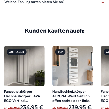
Welche Zahlungsarten bieten Sie an?
Kunden kauften auch:
AUF LAGER
TOP
A
Paneelheizkörper
Handtuchheizkörper
Pane
Flachheizkörper LAVA
ALRONA Weiß Seitlich
Flac
ECO Vertikal
offen rechts oder links
ECO 
Doppellagig Weiß
Dopp
234,95 €
239,95 €
ab
609,95 €
ab
622,95 €
ab
62