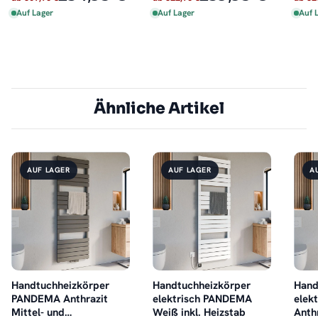
Auf Lager
Auf Lager
Auf 
Ähnliche Artikel
AUF LAGER
AUF LAGER
A
Handtuchheizkörper
Handtuchheizkörper
Hand
PANDEMA Anthrazit
elektrisch PANDEMA
elek
Mittel- und
Weiß inkl. Heizstab
Anthr