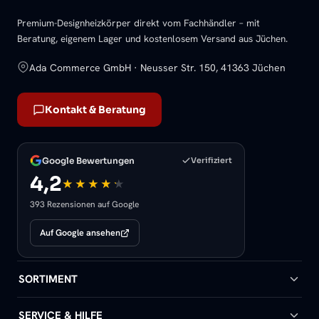
Premium-Designheizkörper direkt vom Fachhändler – mit
Beratung, eigenem Lager und kostenlosem Versand aus Jüchen.
Ada Commerce GmbH · Neusser Str. 150, 41363 Jüchen
Kontakt & Beratung
Google Bewertungen
Verifiziert
4,2
393 Rezensionen auf Google
Auf Google ansehen
SORTIMENT
Badheizkörper
SERVICE & HILFE