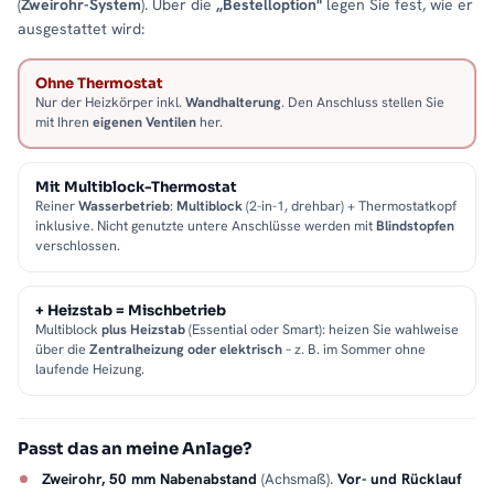
(
Zweirohr-System
). Über die
„Bestelloption"
legen Sie fest, wie er
ausgestattet wird:
Ohne Thermostat
Nur der Heizkörper inkl.
Wandhalterung
. Den Anschluss stellen Sie
mit Ihren
eigenen Ventilen
her.
Mit Multiblock-Thermostat
Reiner
Wasserbetrieb
:
Multiblock
(2-in-1, drehbar) + Thermostatkopf
inklusive. Nicht genutzte untere Anschlüsse werden mit
Blindstopfen
verschlossen.
+ Heizstab = Mischbetrieb
Multiblock
plus Heizstab
(Essential oder Smart): heizen Sie wahlweise
über die
Zentralheizung oder elektrisch
– z. B. im Sommer ohne
laufende Heizung.
Passt das an meine Anlage?
Zweirohr, 50 mm Nabenabstand
(Achsmaß).
Vor- und Rücklauf