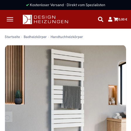
✓
Kostenloser Versand · Direkt vom Spezialisten
0,00 €
Startseite
Badheizkörper
Handtuchheizkörper