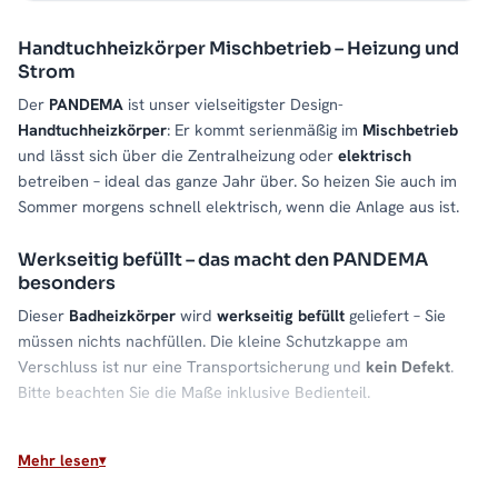
Handtuchheizkörper Mischbetrieb – Heizung und
Strom
Der
PANDEMA
ist unser vielseitigster Design-
Handtuchheizkörper
: Er kommt serienmäßig im
Mischbetrieb
und lässt sich über die Zentralheizung oder
elektrisch
betreiben – ideal das ganze Jahr über. So heizen Sie auch im
Sommer morgens schnell elektrisch, wenn die Anlage aus ist.
Werkseitig befüllt – das macht den PANDEMA
besonders
Dieser
Badheizkörper
wird
werkseitig befüllt
geliefert – Sie
müssen nichts nachfüllen. Die kleine Schutzkappe am
Verschluss ist nur eine Transportsicherung und
kein Defekt
.
Bitte beachten Sie die Maße inklusive Bedienteil.
Material & Verarbeitung
Mehr lesen
Hochwertiger
Stahl
gibt die Wärme
gleichmäßig
ab. Die