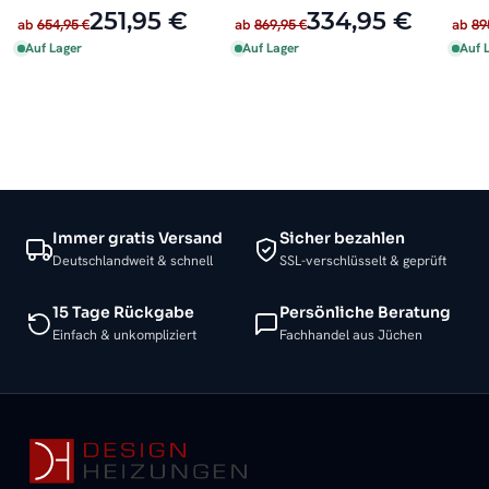
Seitenanschluss
251,95 €
334,95 €
ab
654,95 €
ab
869,95 €
ab
89
Auf Lager
Auf Lager
Auf 
Immer gratis Versand
Sicher bezahlen
Deutschlandweit & schnell
SSL-verschlüsselt & geprüft
15 Tage Rückgabe
Persönliche Beratung
Einfach & unkompliziert
Fachhandel aus Jüchen