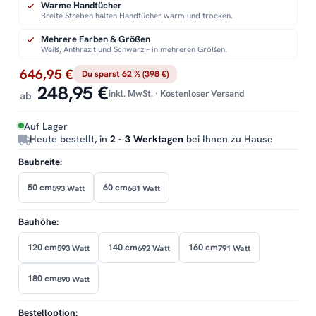
Warme Handtücher
Breite Streben halten Handtücher warm und trocken.
Mehrere Farben & Größen
Weiß, Anthrazit und Schwarz – in mehreren Größen.
646,95 €
Du sparst 62 % (398 €)
248,95 €
inkl. MwSt. · Kostenloser Versand
ab
Auf Lager
Heute bestellt, in
2 - 3 Werktagen
bei Ihnen zu Hause
Baubreite:
50 cm
60 cm
593 Watt
681 Watt
Bauhöhe:
120 cm
140 cm
160 cm
593 Watt
692 Watt
791 Watt
180 cm
890 Watt
Bestelloption: