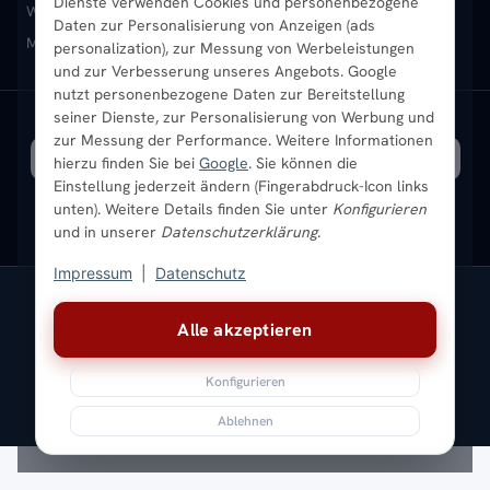
Dienste verwenden Cookies und personenbezogene
Heizkörper-Zubehör
Montageservice vor Ort
Karriere
Newsletter
Wandheizkörper
Wohnraum-Heizkörper
Badheizkörper Schwarz
Daten zur Personalisierung von Anzeigen (ads
Mischbetrieb-Heizkörper
Heizkörper-Zubehör
Aktuelle Angebote
personalization), zur Messung von Werbeleistungen
Sendung verfolgen
Ratgeber
Aktuelle Angebote
und zur Verbesserung unseres Angebots. Google
nutzt personenbezogene Daten zur Bereitstellung
seiner Dienste, zur Personalisierung von Werbung und
Bestpreisgarantie
SICHERE ZAHLUNG
VERSAND MIT
zur Messung der Performance. Weitere Informationen
hierzu finden Sie bei
Google
. Sie können die
Einstellung jederzeit ändern (Fingerabdruck-Icon links
unten). Weitere Details finden Sie unter
Konfigurieren
und in unserer
Datenschutzerklärung
.
Impressum
|
Datenschutz
Vertrag widerrufen
Alle akzeptieren
© 2026 Ada Commerce GmbH
* Alle Preise inkl. gesetzlicher USt. |
Kostenloser Versand
Konfigurieren
Impressum
Datenschutz
AGB
Widerrufsbelehrung
Versandkosten
Batteriegesetz
Sitemap
Ablehnen