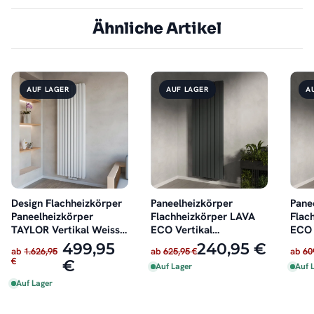
Ähnliche Artikel
AUF LAGER
AUF LAGER
A
Design Flachheizkörper
Paneelheizkörper
Pane
Paneelheizkörper
Flachheizkörper LAVA
Flac
TAYLOR Vertikal Weiss
ECO Vertikal
ECO 
60 cm x 180 cm
Doppellagig Anthrazit
Dopp
499,95
240,95 €
ab
1.626,95
ab
625,95 €
ab
60
€
€
Auf Lager
Auf 
Auf Lager