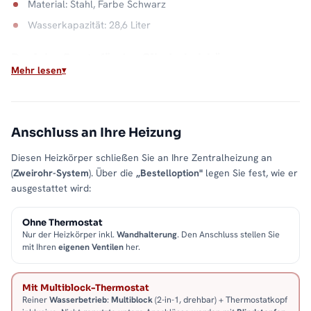
Material: Stahl, Farbe Schwarz
Wasserkapazität: 28,6 Liter
Der leise Ersatz für den Gliederheizkörper
Mehr lesen
Wo früher Rippen die Wand füllten, hängt jetzt eine glatte
Paneelfront. Die Wärme kommt weiterhin aus dem Heizsystem,
die Optik aus diesem Jahrhundert. Alle Größen und
Ausführungen finden Sie in der Kategorie
Vertikal-Heizkörper
.
Anschluss an Ihre Heizung
Diesen Heizkörper schließen Sie an Ihre Zentralheizung an
(
Zweirohr-System
). Über die
„Bestelloption"
legen Sie fest, wie er
ausgestattet wird:
Ohne Thermostat
Nur der Heizkörper inkl.
Wandhalterung
. Den Anschluss stellen Sie
mit Ihren
eigenen Ventilen
her.
Mit Multiblock-Thermostat
Reiner
Wasserbetrieb
:
Multiblock
(2-in-1, drehbar) + Thermostatkopf