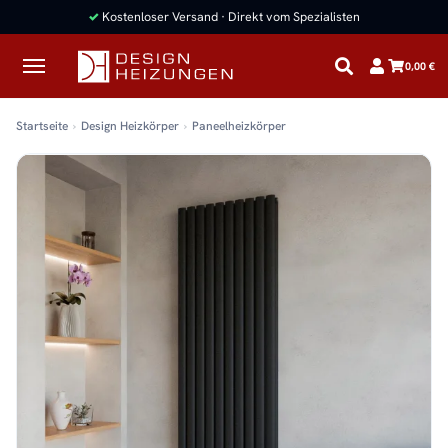
✓
Kostenloser Versand · Direkt vom Spezialisten
0,00 €
Startseite
Design Heizkörper
Paneelheizkörper