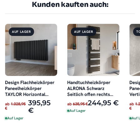
Kunden kauften auch:
AUF LAGER
AUF LAGER
T
Design Flachheizkörper
Handtuchheizkörper
Desi
Paneelheizkörper
ALRONA Schwarz
Pane
TAYLOR Horizontal
Seitlich offen rechts
Vert
Schwarz
oder links
Schw
395,95
244,95 €
ab
1.028,95
ab
635,95 €
ab
1.
€
€
€
Auf Lager
Auf Lager
Auf 