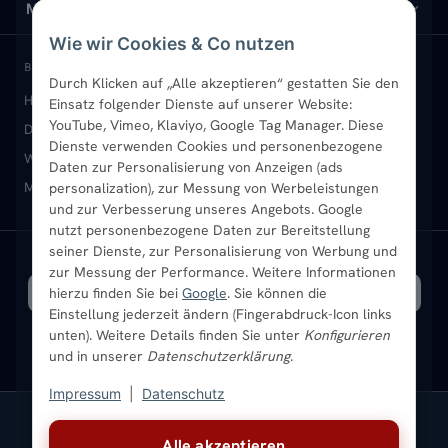
Design-Heizkörper
Versand & Lieferung
Wir über uns
MEIN KONTO
Wie wir Cookies & Co nutzen
Paneelheizkörper
Rückgabe & Widerruf
Standort & Abholung Jüchen
Anmelden / Mein Konto
BELIEBTE KATEGORIEN
Durch Klicken auf „Alle akzeptieren“ gestatten Sie den
Heizkörper kaufen
Badheizkörper
Handtuchheizkörper
Einsatz folgender Dienste auf unserer Website:
Vertikal-Heizkörper
Garantie & Gewährleistung
B2B-Kunden
Merkliste
YouTube, Vimeo, Klaviyo, Google Tag Manager. Diese
Design-Heizkörper
Paneelheizkörper
Vertikal-Heizkörper
Dienste verwenden Cookies und personenbezogene
Heizkörper-Zubehör
Montageservice vor Ort
Karriere
Newsletter
Wandheizkörper
Wohnraum-Heizkörper
Badheizkörper Schwarz
Daten zur Personalisierung von Anzeigen (ads
Mischbetrieb-Heizkörper
Heizkörper-Zubehör
Aktuelle Angebote
personalization), zur Messung von Werbeleistungen
Sendung verfolgen
Ratgeber
Aktuelle Angebote
und zur Verbesserung unseres Angebots. Google
nutzt personenbezogene Daten zur Bereitstellung
seiner Dienste, zur Personalisierung von Werbung und
Bestpreisgarantie
SICHERE ZAHLUNG
VERSAND MIT
zur Messung der Performance. Weitere Informationen
hierzu finden Sie bei
Google
. Sie können die
Einstellung jederzeit ändern (Fingerabdruck-Icon links
unten). Weitere Details finden Sie unter
Konfigurieren
und in unserer
Datenschutzerklärung
.
Impressum
|
Datenschutz
Vertrag widerrufen
Alle akzeptieren