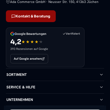
Ada Commerce GmbH · Neusser Str. 150, 41363 Jüchen
Kontakt & Beratung
Google Bewertungen
Verifiziert
4,2
393 Rezensionen auf Google
Auf Google ansehen
SORTIMENT
Badheizkörper
SERVICE & HILFE
Handtuchheizkörper
Hilfe & Kontakt
UNTERNEHMEN