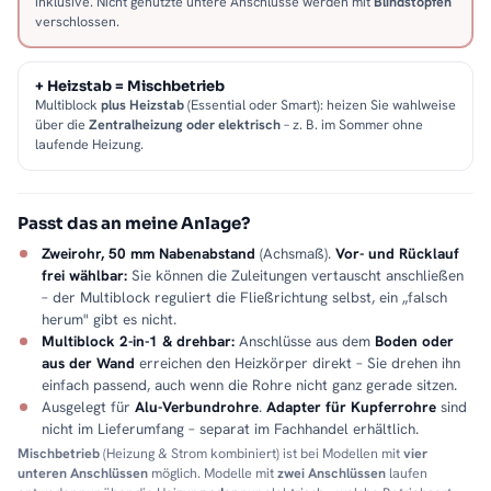
inklusive. Nicht genutzte untere Anschlüsse werden mit
Blindstopfen
verschlossen.
+ Heizstab = Mischbetrieb
Multiblock
plus Heizstab
(Essential oder Smart): heizen Sie wahlweise
über die
Zentralheizung oder elektrisch
– z. B. im Sommer ohne
laufende Heizung.
Passt das an meine Anlage?
Zweirohr, 50 mm Nabenabstand
(Achsmaß).
Vor- und Rücklauf
frei wählbar:
Sie können die Zuleitungen vertauscht anschließen
– der Multiblock reguliert die Fließrichtung selbst, ein „falsch
herum" gibt es nicht.
Multiblock 2-in-1 & drehbar:
Anschlüsse aus dem
Boden oder
aus der Wand
erreichen den Heizkörper direkt – Sie drehen ihn
einfach passend, auch wenn die Rohre nicht ganz gerade sitzen.
Ausgelegt für
Alu-Verbundrohre
.
Adapter für Kupferrohre
sind
nicht im Lieferumfang – separat im Fachhandel erhältlich.
Mischbetrieb
(Heizung & Strom kombiniert) ist bei Modellen mit
vier
unteren Anschlüssen
möglich. Modelle mit
zwei Anschlüssen
laufen