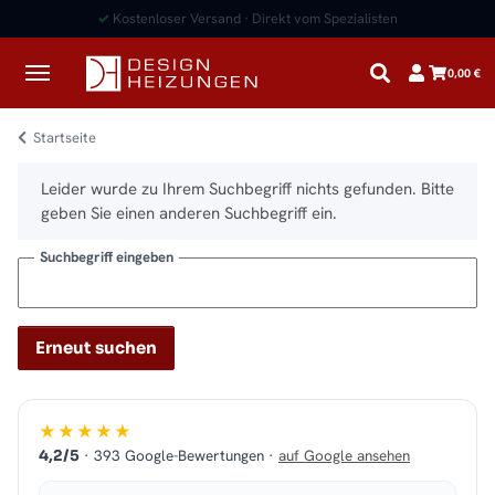
✓
Kostenloser Versand · Direkt vom Spezialisten
0,00 €
Startseite
x
Leider wurde zu Ihrem Suchbegriff nichts gefunden. Bitte
geben Sie einen anderen Suchbegriff ein.
Suchbegriff eingeben
Erneut suchen
★★★★★
· 393 Google-Bewertungen ·
auf Google ansehen
4,2/5