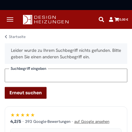
✓
Kostenloser Versand · Direkt vom Spezialisten
0,00 €
Startseite
x
Leider wurde zu Ihrem Suchbegriff nichts gefunden. Bitte
geben Sie einen anderen Suchbegriff ein.
Suchbegriff eingeben
Erneut suchen
★★★★★
· 393 Google-Bewertungen ·
auf Google ansehen
4,2/5