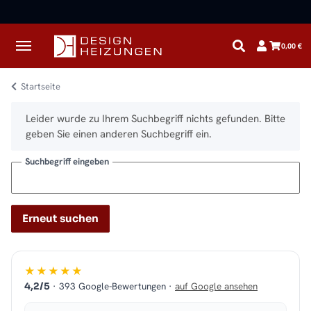
✓
Kostenloser Versand · Direkt vom Spezialisten
0,00 €
Startseite
x
Leider wurde zu Ihrem Suchbegriff nichts gefunden. Bitte
geben Sie einen anderen Suchbegriff ein.
Suchbegriff eingeben
Erneut suchen
★★★★★
· 393 Google-Bewertungen ·
auf Google ansehen
4,2/5