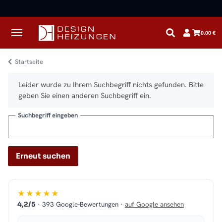
✓
Kostenloser Versand · Direkt vom Spezialisten
0,00 €
Startseite
x
Leider wurde zu Ihrem Suchbegriff nichts gefunden. Bitte
geben Sie einen anderen Suchbegriff ein.
Suchbegriff eingeben
Erneut suchen
★★★★★
· 393 Google-Bewertungen ·
auf Google ansehen
4,2/5