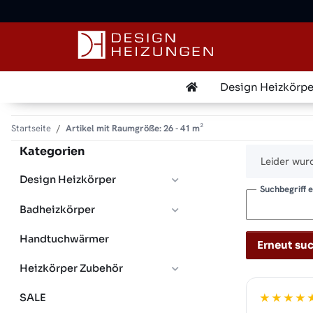
Design Heizkörpe
Startseite
Artikel mit Raumgröße: 26 - 41 m²
Kategorien
x
Leider wurd
Design Heizkörper
Suchbegriff 
Badheizkörper
Handtuchwärmer
Erneut su
Heizkörper Zubehör
SALE
★★★★