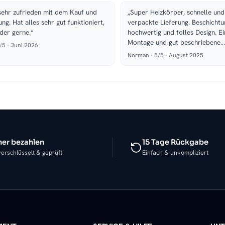
sehr zufrieden mit dem Kauf und
„Super Heizkörper, schnelle und
ung. Hat alles sehr gut funktioniert,
verpackte Lieferung. Beschichtu
der gerne.“
hochwertig und tolles Design. E
Montage und gut beschriebene…
5/5 · Juni 2026
Norman · 5/5 · August 2025
her bezahlen
15 Tage Rückgabe
erschlüsselt & geprüft
Einfach & unkompliziert