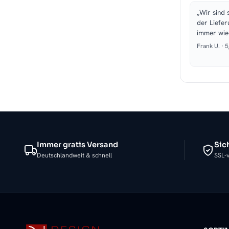
„Wir sind 
der Liefer
immer wie
Frank U. · 
Immer gratis Versand
Sic
Deutschlandweit & schnell
SSL-v