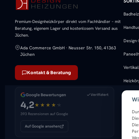
SORTI
Badhei
Premium-Designheizkörper direkt vom Fachhändler – mit
Handtu
Beratung, eigenem Lager und kostenlosem Versand aus
Jüchen.
Design-
Ada Commerce GmbH · Neusser Str. 150, 41363
Paneelh
Jüchen
Vertika
Kontakt & Beratung
Heizkö
Google Bewertungen
Verifiziert
Wi
4,2
Dur
393 Rezensionen auf Google
Die
Die
Auf Google ansehen
Per
Wer