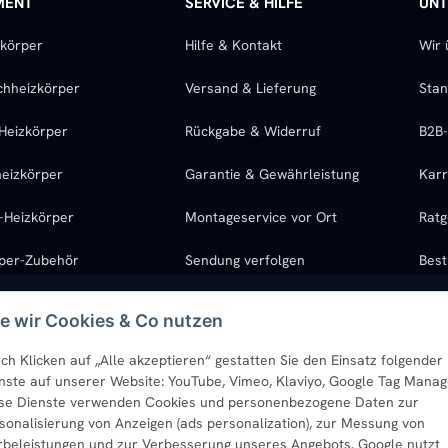
MENT
SERVICE & HILFE
UN
zkörper
Hilfe & Kontakt
Wir 
chheizkörper
Versand & Lieferung
Stan
Heizkörper
Rückgabe & Widerruf
B2B
eizkörper
Garantie & Gewährleistung
Karr
l-Heizkörper
Montageservice vor Ort
Ratg
rper-Zubehör
Sendung verfolgen
Best
e wir Cookies & Co nutzen
ch Klicken auf „Alle akzeptieren“ gestatten Sie den Einsatz folgender
nste auf unserer Website: YouTube, Vimeo, Klaviyo, Google Tag Manag
se Dienste verwenden Cookies und personenbezogene Daten zur
sonalisierung von Anzeigen (ads personalization), zur Messung von
beleistungen und zur Verbesserung unseres Angebots. Google nutzt