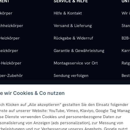
MENT
SERVICE & HILFE
UN
zkörper
Hilfe & Kontakt
Wir 
chheizkörper
Versand & Lieferung
Stan
Heizkörper
Rückgabe & Widerruf
B2B
eizkörper
Garantie & Gewährleistung
Karr
l-Heizkörper
Montageservice vor Ort
Ratg
rper-Zubehör
Sendung verfolgen
Best
e wir Cookies & Co nutzen
ch Klicken auf „Alle akzeptieren“ gestatten Sie den Einsatz folgender
nste auf unserer Website: YouTube, Vimeo, Klaviyo, Google Tag Manag
se Dienste verwenden Cookies und personenbezogene Daten zur
sonalisierung von Anzeigen (ads personalization), zur Messung von
beleistungen und zur Verbesserung unseres Angebots. Google nutzt