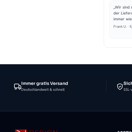
„Wir sind 
der Liefer
immer wie
Frank U. · 
Immer gratis Versand
Sic
Deutschlandweit & schnell
SSL-v