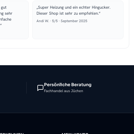
 gut
„Super Heizung und ein echter Hingucker.
ng sehr
Dieser Shop ist sehr zu empfehlen.“
infache
Andi W. · 5/5 · September 2025
“
Persönliche Beratung
Fachhandel aus Jüchen