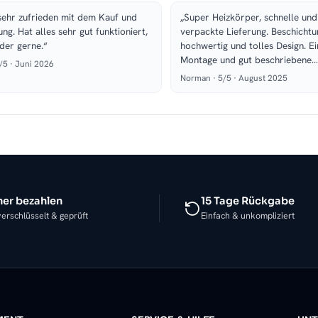
sehr zufrieden mit dem Kauf und
„Super Heizkörper, schnelle und
ung. Hat alles sehr gut funktioniert,
verpackte Lieferung. Beschichtu
der gerne.“
hochwertig und tolles Design. E
Montage und gut beschriebene…
5/5 · Juni 2026
Norman · 5/5 · August 2025
her bezahlen
15 Tage Rückgabe
erschlüsselt & geprüft
Einfach & unkompliziert