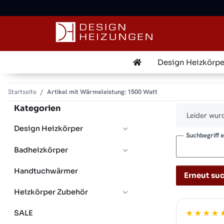
Design Heizkörpe
Startseite
Artikel mit Wärmeleistung: 1500 Watt
Kategorien
x
Leider wurd
Design Heizkörper
Suchbegriff 
Badheizkörper
Handtuchwärmer
Erneut su
Heizkörper Zubehör
SALE
★★★★