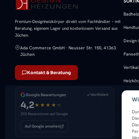
SORTI
Badhei
Premium-Designheizkörper direkt vom Fachhändler – mit
Handtu
Beratung, eigenem Lager und kostenlosem Versand aus
Jüchen.
Design-
Ada Commerce GmbH · Neusser Str. 150, 41363
Paneelh
Jüchen
Vertika
Kontakt & Beratung
Heizkö
Google Bewertungen
Verifiziert
Wi
4,2
Dur
393 Rezensionen auf Google
Die
Die
Auf Google ansehen
Per
Wer