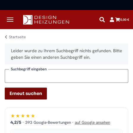
✓
Kostenloser Versand · Direkt vom Spezialisten
0,00 €
Startseite
x
Leider wurde zu Ihrem Suchbegriff nichts gefunden. Bitte
geben Sie einen anderen Suchbegriff ein.
Suchbegriff eingeben
Erneut suchen
★★★★★
· 393 Google-Bewertungen ·
auf Google ansehen
4,2/5