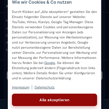
Wie wir Cookies & Co nutzen
Design-Heizkörper
Versand & Lieferung
Wir über uns
MEIN KONTO
Durch Klicken auf „Alle akzeptieren“ gestatten Sie den
Einsatz folgender Dienste auf unserer Website:
Paneelheizkörper
Rückgabe & Widerruf
Standort & Abholung Jüchen
Anmelden / Mein Konto
BELIEBTE KATEGORIEN
YouTube, Vimeo, Klaviyo, Google Tag Manager. Diese
Dienste verwenden Cookies und personenbezogene
Heizkörper kaufen
Badheizkörper
Handtuchheizkörper
Vertikal-Heizkörper
Garantie & Gewährleistung
B2B-Kunden
Merkliste
Daten zur Personalisierung von Anzeigen (ads
Design-Heizkörper
Paneelheizkörper
Vertikal-Heizkörper
personalization), zur Messung von Werbeleistungen
Heizkörper-Zubehör
Montageservice vor Ort
Karriere
Newsletter
und zur Verbesserung unseres Angebots. Google
Wandheizkörper
Wohnraum-Heizkörper
Badheizkörper Schwarz
nutzt personenbezogene Daten zur Bereitstellung
Mischbetrieb-Heizkörper
Heizkörper-Zubehör
Aktuelle Angebote
seiner Dienste, zur Personalisierung von Werbung und
Sendung verfolgen
Ratgeber
Aktuelle Angebote
zur Messung der Performance. Weitere Informationen
hierzu finden Sie bei
Google
. Sie können die
Bestpreisgarantie
Einstellung jederzeit ändern (Fingerabdruck-Icon links
SICHERE ZAHLUNG
VERSAND MIT
unten). Weitere Details finden Sie unter
Konfigurieren
und in unserer
Datenschutzerklärung
.
Impressum
|
Datenschutz
Alle akzeptieren