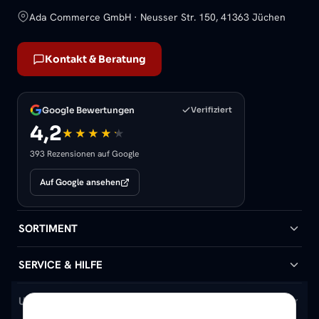
Ada Commerce GmbH · Neusser Str. 150, 41363 Jüchen
Kontakt & Beratung
Google Bewertungen
Verifiziert
4,2
393 Rezensionen auf Google
Auf Google ansehen
SORTIMENT
Badheizkörper
SERVICE & HILFE
Handtuchheizkörper
Hilfe & Kontakt
UNTERNEHMEN