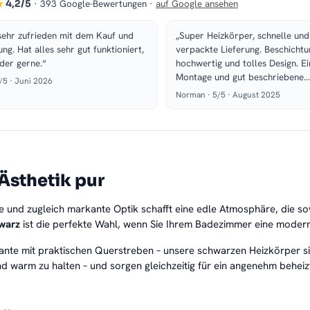
★
· 393 Google-Bewertungen ·
auf Google ansehen
4,2/5
sehr zufrieden mit dem Kauf und
„Super Heizkörper, schnelle und
ung. Hat alles sehr gut funktioniert,
verpackte Lieferung. Beschichtu
der gerne.“
hochwertig und tolles Design. E
Montage und gut beschriebene…
5/5 · Juni 2026
Norman · 5/5 · August 2025
Ästhetik pur
e und zugleich markante Optik schafft eine edle Atmosphäre, die sow
warz
ist die perfekte Wahl, wenn Sie Ihrem Badezimmer eine modern
iante mit praktischen Querstreben – unsere schwarzen Heizkörper sin
d warm zu halten – und sorgen gleichzeitig für ein angenehm behei