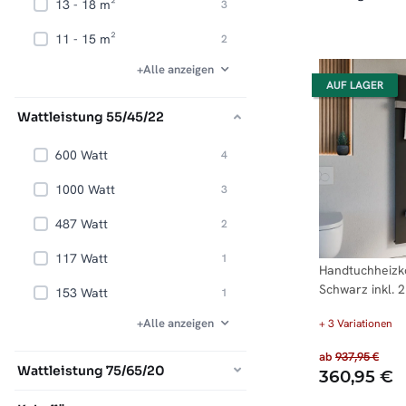
13 - 18 m²
Artikel gefunden
3
11 - 15 m²
Artikel gefunden
2
Alle anzeigen
AUF LAGER
Wattleistung 55/45/22
600 Watt
Artikel gefunden
4
1000 Watt
Artikel gefunden
3
487 Watt
Artikel gefunden
2
117 Watt
Artikel gefunden
1
Handtuchheiz
Schwarz inkl. 
153 Watt
Artikel gefunden
1
Alle anzeigen
+ 3 Variationen
ab
937,95 €
Wattleistung 75/65/20
360,95 €