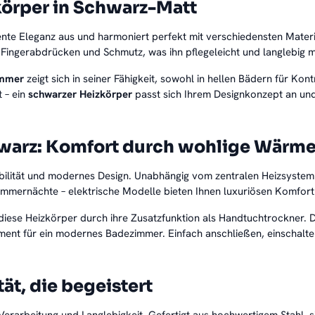
zkörper in Schwarz-Matt
ente Eleganz aus und harmoniert perfekt mit verschiedensten Materia
Fingerabdrücken und Schmutz, was ihn pflegeleicht und langlebig 
immer
zeigt sich in seiner Fähigkeit, sowohl in hellen Bädern für Kon
 – ein
schwarzer Heizkörper
passt sich Ihrem Designkonzept an und
hwarz: Komfort durch wohlige Wärm
ibilität und modernes Design. Unabhängig vom zentralen Heizsystem 
mmernächte – elektrische Modelle bieten Ihnen luxuriösen Komfort
iese Heizkörper durch ihre Zusatzfunktion als Handtuchtrockner. 
ent für ein modernes Badezimmer. Einfach anschließen, einschalte
t, die begeistert
erarbeitung und Langlebigkeit. Gefertigt aus hochwertigem Stahl, s