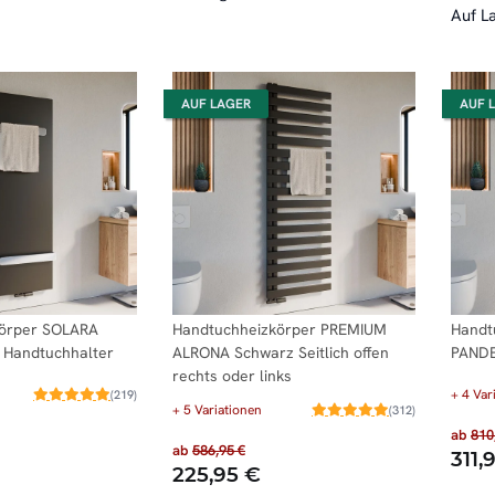
Auf L
AUF LAGER
AUF 
körper SOLARA
Handtuchheizkörper PREMIUM
Handt
2 Handtuchhalter
ALRONA Schwarz Seitlich offen
PANDE
rechts oder links
+ 4 Var
(219)
+ 5 Variationen
(312)
ab
810
ab
586,95 €
311,
225,95 €