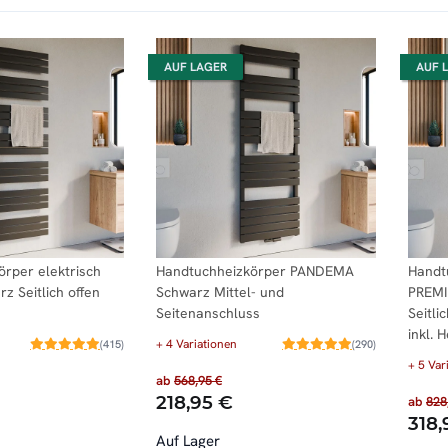
AUF LAGER
AUF 
rper elektrisch
Handtuchheizkörper PANDEMA
Handt
 Seitlich offen
Schwarz Mittel- und
PREMI
Seitenanschluss
Seitli
inkl. 
+ 4 Variationen
(415)
(290)
+ 5 Var
ab
568,95 €
218,95 €
ab
828
318,
Auf Lager