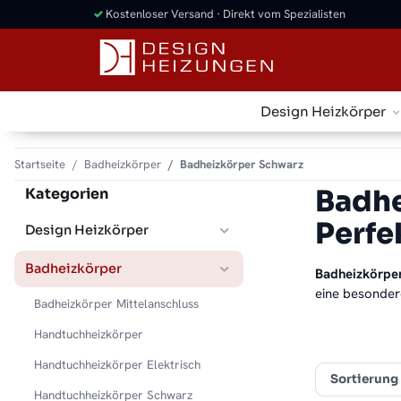
✓
Kostenloser Versand · Direkt vom Spezialisten
Design Heizkörper
Startseite
Badheizkörper
Badheizkörper Schwarz
Badhe
Kategorien
Perfe
Design Heizkörper
Badheizkörper
Badheizkörpe
eine besondere
Badheizkörper Mittelanschluss
Handtuchheizkörper
Handtuchheizkörper Elektrisch
Sortierung
Handtuchheizkörper Schwarz