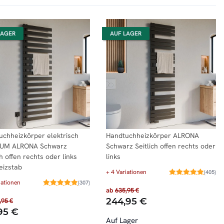
LAGER
AUF LAGER
uchheizkörper elektrisch
Handtuchheizkörper ALRONA
UM ALRONA Schwarz
Schwarz Seitlich offen rechts oder
ch offen rechts oder links
links
Heizstab
+ 4 Variationen
(405)
iationen
(307)
ab
635,95 €
244,95 €
,95 €
95 €
Auf Lager