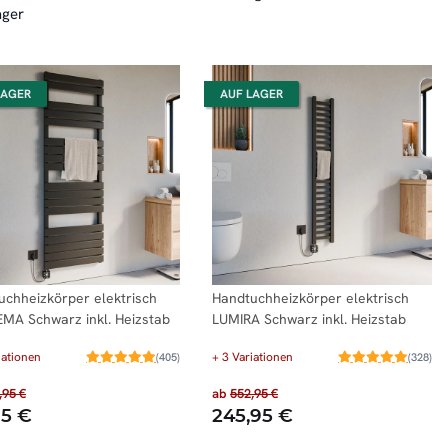
ager
LAGER
AUF LAGER
uchheizkörper elektrisch
Handtuchheizkörper elektrisch
MA Schwarz inkl. Heizstab
LUMIRA Schwarz inkl. Heizstab
iationen
+ 3 Variationen
(405)
(328)
,95 €
ab
552,95 €
95 €
245,95 €