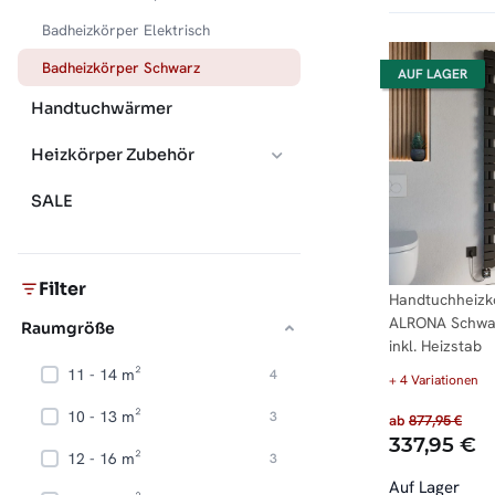
Badheizkörper Elektrisch
Badheizkörper Schwarz
AUF LAGER
Handtuchwärmer
Heizkörper Zubehör
SALE
Filter
Handtuchheizkö
ALRONA Schwarz
Raumgröße
inkl. Heizstab
11 - 14 m²
Artikel gefunden
4
+ 4 Variationen
10 - 13 m²
Artikel gefunden
3
ab
877,95 €
337,95 €
12 - 16 m²
Artikel gefunden
3
Auf Lager