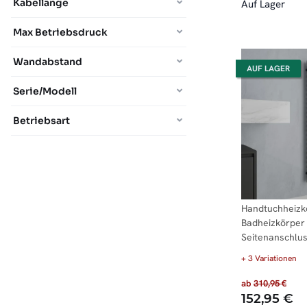
Kabellänge
Auf Lager
Max Betriebsdruck
Wandabstand
AUF LAGER
Serie/Modell
Betriebsart
Handtuchheizk
Badheizkörper
Seitenanschlu
+ 3 Variationen
ab
310,95 €
152,95 €