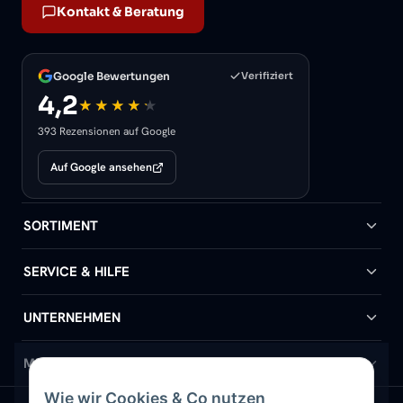
Kontakt & Beratung
Google Bewertungen
Verifiziert
4,2
393 Rezensionen auf Google
Auf Google ansehen
SORTIMENT
Badheizkörper
SERVICE & HILFE
Handtuchheizkörper
Hilfe & Kontakt
UNTERNEHMEN
Design-Heizkörper
Versand & Lieferung
Wir über uns
MEIN KONTO
Wie wir Cookies & Co nutzen