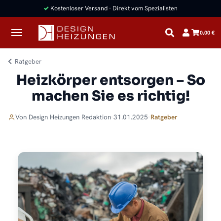
✓
Kostenloser Versand · Direkt vom Spezialisten
0,00 €
Ratgeber
Heizkörper entsorgen – So
machen Sie es richtig!
Von
Design Heizungen
Redaktion
·
31.01.2025
·
Ratgeber