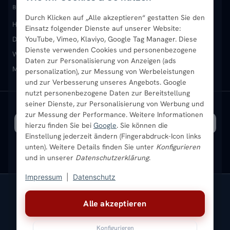
Paneelheizkörper
Rückgabe & Widerruf
Standort & Abholung Jüchen
Anmelden / Mein Konto
BELIEBTE KATEGORIEN
Durch Klicken auf „Alle akzeptieren“ gestatten Sie den
Heizkörper kaufen
Badheizkörper
Handtuchheizkörper
Vertikal-Heizkörper
Garantie & Gewährleistung
B2B-Kunden
Merkliste
Einsatz folgender Dienste auf unserer Website:
YouTube, Vimeo, Klaviyo, Google Tag Manager. Diese
Design-Heizkörper
Paneelheizkörper
Vertikal-Heizkörper
Dienste verwenden Cookies und personenbezogene
Heizkörper-Zubehör
Montageservice vor Ort
Karriere
Newsletter
Wandheizkörper
Wohnraum-Heizkörper
Badheizkörper Schwarz
Daten zur Personalisierung von Anzeigen (ads
Mischbetrieb-Heizkörper
Heizkörper-Zubehör
Aktuelle Angebote
personalization), zur Messung von Werbeleistungen
Sendung verfolgen
Ratgeber
Aktuelle Angebote
und zur Verbesserung unseres Angebots. Google
nutzt personenbezogene Daten zur Bereitstellung
seiner Dienste, zur Personalisierung von Werbung und
Bestpreisgarantie
SICHERE ZAHLUNG
VERSAND MIT
zur Messung der Performance. Weitere Informationen
hierzu finden Sie bei
Google
. Sie können die
Einstellung jederzeit ändern (Fingerabdruck-Icon links
unten). Weitere Details finden Sie unter
Konfigurieren
und in unserer
Datenschutzerklärung
.
Impressum
|
Datenschutz
Vertrag widerrufen
Alle akzeptieren
© 2026 Ada Commerce GmbH
* Alle Preise inkl. gesetzlicher USt. |
Kostenloser Versand
Konfigurieren