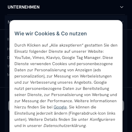
Handtuchheizkörper
Hilfe & Kontakt
UNTERNEHMEN
Design-Heizkörper
Versand & Lieferung
Wir über uns
MEIN KONTO
Wie wir Cookies & Co nutzen
Paneelheizkörper
Rückgabe & Widerruf
Standort & Abholung Jüchen
Anmelden / Mein Konto
BELIEBTE KATEGORIEN
Durch Klicken auf „Alle akzeptieren“ gestatten Sie den
Heizkörper kaufen
Badheizkörper
Handtuchheizkörper
Vertikal-Heizkörper
Garantie & Gewährleistung
B2B-Kunden
Merkliste
Einsatz folgender Dienste auf unserer Website:
Design-Heizkörper
YouTube, Vimeo, Klaviyo, Google Tag Manager. Diese
Paneelheizkörper
Vertikal-Heizkörper
Dienste verwenden Cookies und personenbezogene
Heizkörper-Zubehör
Montageservice vor Ort
Karriere
Newsletter
Wandheizkörper
Wohnraum-Heizkörper
Badheizkörper Schwarz
Daten zur Personalisierung von Anzeigen (ads
Mischbetrieb-Heizkörper
Heizkörper-Zubehör
Aktuelle Angebote
personalization), zur Messung von Werbeleistungen
Sendung verfolgen
Ratgeber
Aktuelle Angebote
und zur Verbesserung unseres Angebots. Google
nutzt personenbezogene Daten zur Bereitstellung
seiner Dienste, zur Personalisierung von Werbung und
Bestpreisgarantie
SICHERE ZAHLUNG
VERSAND MIT
zur Messung der Performance. Weitere Informationen
hierzu finden Sie bei
Google
. Sie können die
Einstellung jederzeit ändern (Fingerabdruck-Icon links
unten). Weitere Details finden Sie unter
Konfigurieren
und in unserer
Datenschutzerklärung
.