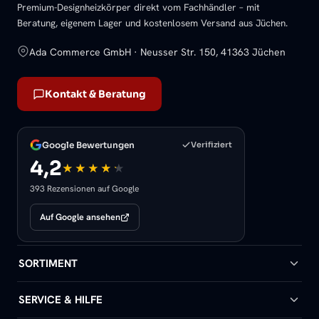
Premium-Designheizkörper direkt vom Fachhändler – mit
Beratung, eigenem Lager und kostenlosem Versand aus Jüchen.
Ada Commerce GmbH · Neusser Str. 150, 41363 Jüchen
Kontakt & Beratung
Google Bewertungen
Verifiziert
4,2
393 Rezensionen auf Google
Auf Google ansehen
SORTIMENT
Badheizkörper
SERVICE & HILFE