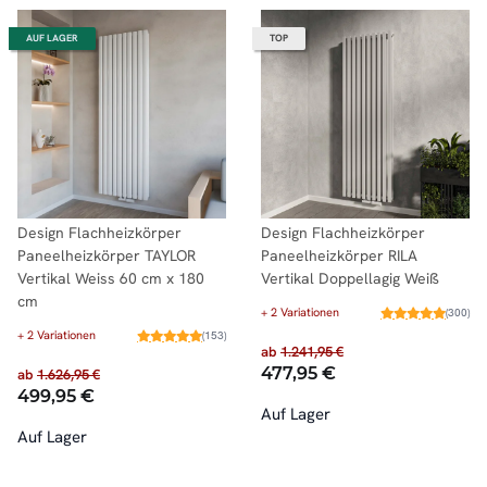
AUF LAGER
TOP
Design Flachheizkörper
Design Flachheizkörper
Paneelheizkörper TAYLOR
Paneelheizkörper RILA
Vertikal Weiss 60 cm x 180
Vertikal Doppellagig Weiß
cm
+ 2 Variationen
(300)
+ 2 Variationen
(153)
ab
1.241,95 €
477,95 €
ab
1.626,95 €
499,95 €
Auf Lager
Auf Lager