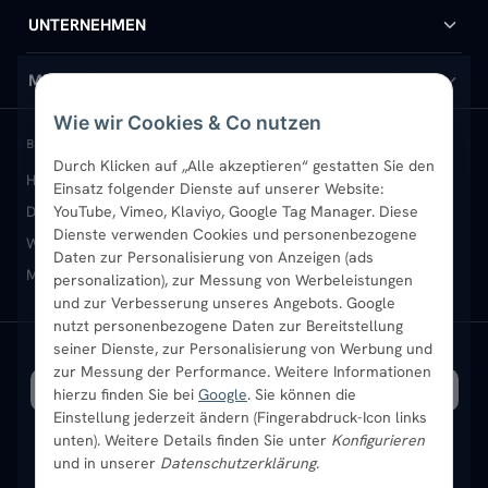
Handtuchheizkörper
Hilfe & Kontakt
UNTERNEHMEN
Design-Heizkörper
Versand & Lieferung
Wir über uns
MEIN KONTO
Wie wir Cookies & Co nutzen
Paneelheizkörper
Rückgabe & Widerruf
Standort & Abholung Jüchen
Anmelden / Mein Konto
BELIEBTE KATEGORIEN
Durch Klicken auf „Alle akzeptieren“ gestatten Sie den
Heizkörper kaufen
Badheizkörper
Handtuchheizkörper
Vertikal-Heizkörper
Garantie & Gewährleistung
B2B-Kunden
Merkliste
Einsatz folgender Dienste auf unserer Website:
Design-Heizkörper
YouTube, Vimeo, Klaviyo, Google Tag Manager. Diese
Paneelheizkörper
Vertikal-Heizkörper
Dienste verwenden Cookies und personenbezogene
Heizkörper-Zubehör
Montageservice vor Ort
Karriere
Newsletter
Wandheizkörper
Wohnraum-Heizkörper
Badheizkörper Schwarz
Daten zur Personalisierung von Anzeigen (ads
Mischbetrieb-Heizkörper
Heizkörper-Zubehör
Aktuelle Angebote
personalization), zur Messung von Werbeleistungen
Sendung verfolgen
Ratgeber
Aktuelle Angebote
und zur Verbesserung unseres Angebots. Google
nutzt personenbezogene Daten zur Bereitstellung
seiner Dienste, zur Personalisierung von Werbung und
Bestpreisgarantie
SICHERE ZAHLUNG
VERSAND MIT
zur Messung der Performance. Weitere Informationen
hierzu finden Sie bei
Google
. Sie können die
Einstellung jederzeit ändern (Fingerabdruck-Icon links
unten). Weitere Details finden Sie unter
Konfigurieren
und in unserer
Datenschutzerklärung
.