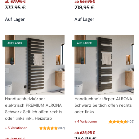
ab
877,95 €
ab
568,95 €
337,95 €
218,95 €
Auf Lager
Auf Lager
AUF LAGER
AUF LAGER
Handtuchheizkörper
Handtuchheizkörper ALRONA
elektrisch PREMIUM ALRONA
Schwarz Seitlich offen rechts
Schwarz Seitlich offen rechts
oder links
oder links inkl. Heizstab
+ 4 Variationen
(405)
+ 5 Variationen
(307)
ab
635,95 €
244,95 €