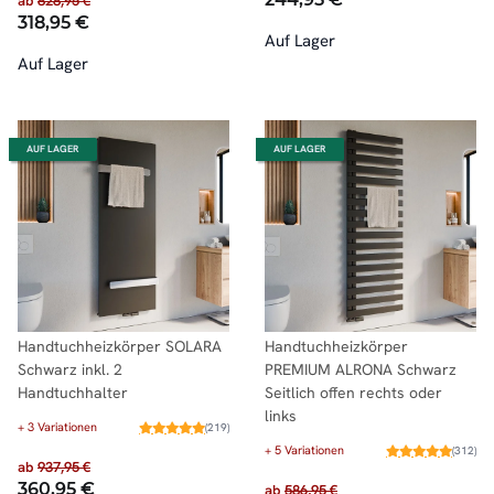
ab
828,95 €
318,95 €
Auf Lager
Auf Lager
AUF LAGER
AUF LAGER
Handtuchheizkörper SOLARA
Handtuchheizkörper
Schwarz inkl. 2
PREMIUM ALRONA Schwarz
Handtuchhalter
Seitlich offen rechts oder
links
+ 3 Variationen
(219)
+ 5 Variationen
(312)
ab
937,95 €
360,95 €
ab
586,95 €