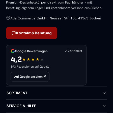
Premium-Designheizkörper direkt vom Fachhändler – mit
Beratung, eigenem Lager und kostenlosem Versand aus Jüchen.
Ada Commerce GmbH · Neusser Str. 150, 41363 Jüchen
Kontakt & Beratung
Google Bewertungen
Verifiziert
4,2
393 Rezensionen auf Google
Auf Google ansehen
SORTIMENT
Badheizkörper
SERVICE & HILFE