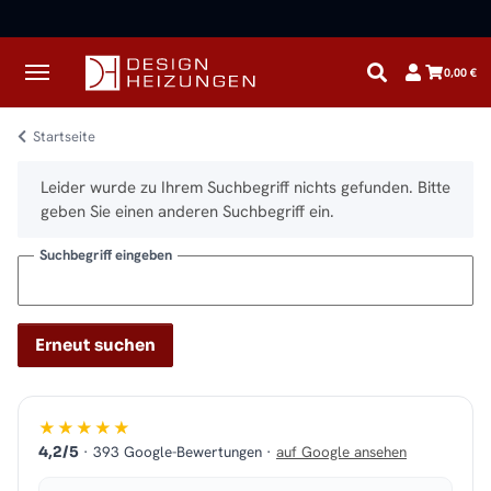
✓
Kostenloser Versand · Direkt vom Spezialisten
0,00 €
Startseite
x
Leider wurde zu Ihrem Suchbegriff nichts gefunden. Bitte
geben Sie einen anderen Suchbegriff ein.
Suchbegriff eingeben
Erneut suchen
★★★★★
· 393 Google-Bewertungen ·
auf Google ansehen
4,2/5