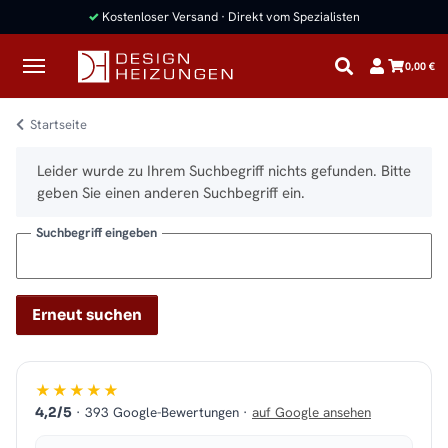
✓
Kostenloser Versand · Direkt vom Spezialisten
0,00 €
Startseite
x
Leider wurde zu Ihrem Suchbegriff nichts gefunden. Bitte
geben Sie einen anderen Suchbegriff ein.
Suchbegriff eingeben
Erneut suchen
★★★★★
· 393 Google-Bewertungen ·
auf Google ansehen
4,2/5