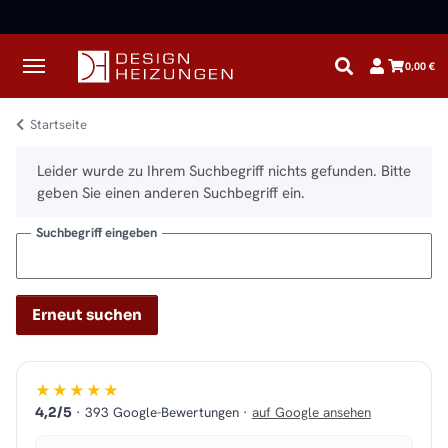
✓
Kostenloser Versand · Direkt vom Spezialisten
0,00 €
Startseite
x
Leider wurde zu Ihrem Suchbegriff nichts gefunden. Bitte
geben Sie einen anderen Suchbegriff ein.
Suchbegriff eingeben
Erneut suchen
★★★★★
· 393 Google-Bewertungen ·
auf Google ansehen
4,2/5