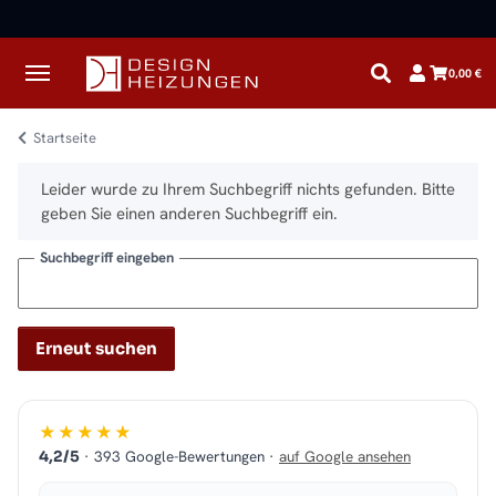
✓
Kostenloser Versand · Direkt vom Spezialisten
0,00 €
Startseite
x
Leider wurde zu Ihrem Suchbegriff nichts gefunden. Bitte
geben Sie einen anderen Suchbegriff ein.
Suchbegriff eingeben
Erneut suchen
★★★★★
· 393 Google-Bewertungen ·
auf Google ansehen
4,2/5