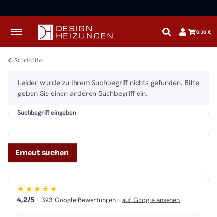
✓
Kostenloser Versand · Direkt vom Spezialisten
0,00 €
Startseite
x
Leider wurde zu Ihrem Suchbegriff nichts gefunden. Bitte
geben Sie einen anderen Suchbegriff ein.
Suchbegriff eingeben
Erneut suchen
★★★★★
· 393 Google-Bewertungen ·
auf Google ansehen
4,2/5