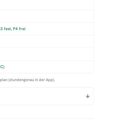
 fest, P4 frei
°C)
nplan (stundengenau in der App).