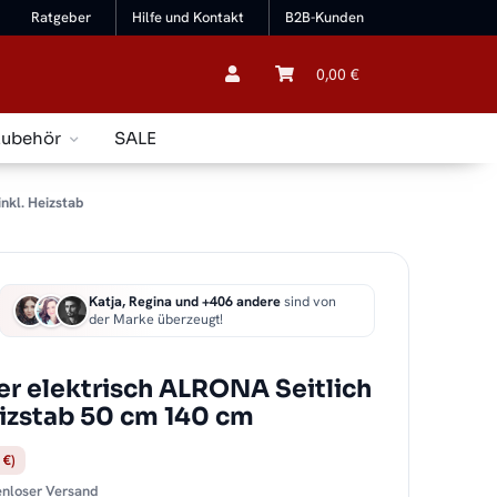
Ratgeber
Hilfe und Kontakt
B2B-Kunden
0,00 €
Zubehör
SALE
nkl. Heizstab
Katja, Regina und +406 andere
sind von
der Marke überzeugt!
r elektrisch ALRONA Seitlich
eizstab 50 cm 140 cm
 €)
tenloser Versand