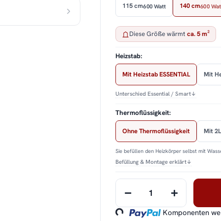
115 cm
140 cm
600 Watt
600 Wat
Diese Größe wärmt
ca. 5 m²
Heizstab:
Mit Heizstab ESSENTIAL
Mit H
Unterschied Essential / Smart
↓
Thermoflüssigkeit:
Ohne Thermoflüssigkeit
Mit 2L
Sie befüllen den Heizkörper selbst mit Wasse
Befüllung & Montage erklärt
↓
Loading...
Komponenten werd