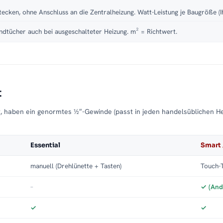
tecken, ohne Anschluss an die Zentralheizung. Watt-Leistung je Baugröße (I
dtücher auch bei ausgeschalteter Heizung. m² = Richtwert.
t
t, haben ein genormtes ½″-Gewinde (passt in jeden handelsüblichen H
Essential
Smart 
manuell (Drehlünette + Tasten)
Touch-T
–
✓ (And
✓
✓