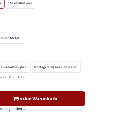
164 cm
t
1000 Watt
eizstab SMART
 Thermoflüssigkeit
Montagefertig befüllen lassen
r (kein Frostschutz).
In den Warenkorb
en geladen ...