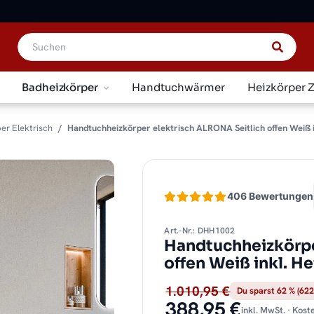
Badheizkörper
Handtuchwärmer
Heizkörper 
er Elektrisch
Handtuchheizkörper elektrisch ALRONA Seitlich offen Weiß i
406 Bewertungen
Art.-Nr.: DHH1002
Handtuchheizkörpe
offen Weiß inkl. H
1.010,95 €
Du sparst 62 % (622
388,95 €
inkl. MwSt. · Kos