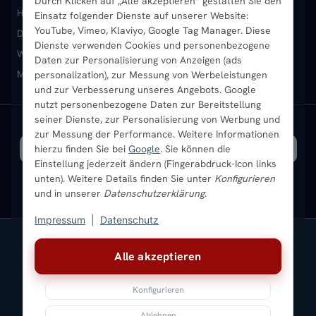
Durch Klicken auf „Alle akzeptieren“ gestatten Sie den
Heizkörper kaufen
Badheizkörper
Handtuchheizkörper
Einsatz folgender Dienste auf unserer Website:
Vertikal-Heizkörper
Garantie & Gewährleistung
B2B-Kunden
Merkliste
YouTube, Vimeo, Klaviyo, Google Tag Manager. Diese
Design-Heizkörper
Paneelheizkörper
Vertikal-Heizkörper
Dienste verwenden Cookies und personenbezogene
Heizkörper-Zubehör
Montageservice vor Ort
Karriere
Newsletter
Wandheizkörper
Wohnraum-Heizkörper
Badheizkörper Schwarz
Daten zur Personalisierung von Anzeigen (ads
Mischbetrieb-Heizkörper
Heizkörper-Zubehör
Aktuelle Angebote
personalization), zur Messung von Werbeleistungen
Sendung verfolgen
Ratgeber
Aktuelle Angebote
und zur Verbesserung unseres Angebots. Google
nutzt personenbezogene Daten zur Bereitstellung
seiner Dienste, zur Personalisierung von Werbung und
Bestpreisgarantie
SICHERE ZAHLUNG
VERSAND MIT
zur Messung der Performance. Weitere Informationen
hierzu finden Sie bei
Google
. Sie können die
Einstellung jederzeit ändern (Fingerabdruck-Icon links
unten). Weitere Details finden Sie unter
Konfigurieren
und in unserer
Datenschutzerklärung
.
Impressum
|
Datenschutz
Vertrag widerrufen
Alle akzeptieren
© 2026 Ada Commerce GmbH
* Alle Preise inkl. gesetzlicher USt. |
Kostenloser Versand
Konfigurieren
Impressum
Datenschutz
AGB
Widerrufsbelehrung
Versandkosten
Batteriegesetz
Sitemap
Ablehnen