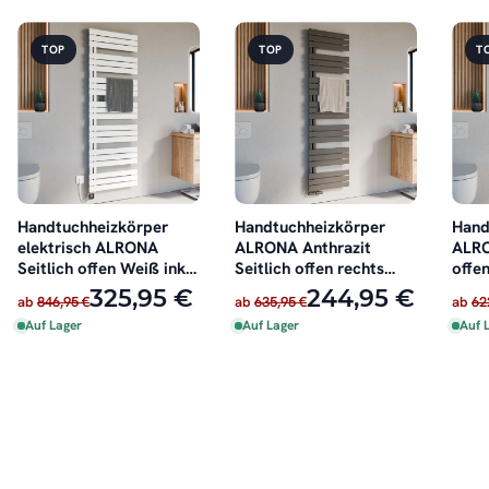
TOP
TOP
T
Handtuchheizkörper
Handtuchheizkörper
Hand
elektrisch ALRONA
ALRONA Anthrazit
ALRO
Seitlich offen Weiß inkl.
Seitlich offen rechts
offen
Heizstab
oder links
325,95 €
244,95 €
ab
846,95 €
ab
635,95 €
ab
62
Auf Lager
Auf Lager
Auf 