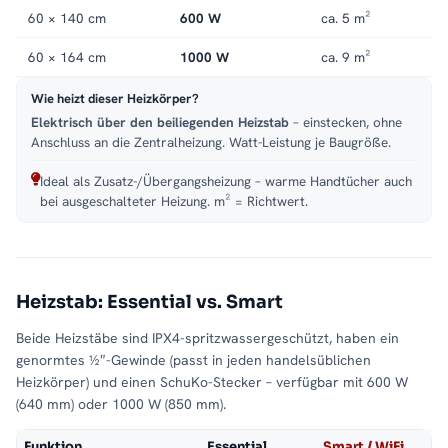
60 × 140 cm
600 W
ca. 5 m²
60 × 164 cm
1000 W
ca. 9 m²
Wie heizt dieser Heizkörper?
Elektrisch über den beiliegenden Heizstab
– einstecken, ohne
Anschluss an die Zentralheizung. Watt-Leistung je Baugröße.
Ideal als Zusatz-/Übergangsheizung – warme Handtücher auch
bei ausgeschalteter Heizung. m² = Richtwert.
Heizstab: Essential vs. Smart
Beide Heizstäbe sind IPX4-spritzwassergeschützt, haben ein
genormtes ½″-Gewinde (passt in jeden handelsüblichen
Heizkörper) und einen SchuKo-Stecker – verfügbar mit 600 W
(640 mm) oder 1000 W (850 mm).
Funktion
Essential
Smart / WiFi