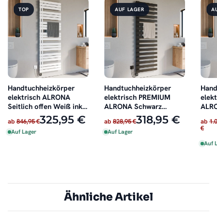
TOP
AUF LAGER
A
Handtuchheizkörper
Handtuchheizkörper
Hand
elektrisch ALRONA
elektrisch PREMIUM
elek
Seitlich offen Weiß inkl.
ALRONA Schwarz
ALRO
Heizstab
Seitlich offen rechts
offen
325,95 €
318,95 €
ab
846,95 €
ab
828,95 €
ab
1.
oder links inkl. Heizstab
€
Auf Lager
Auf Lager
Auf 
Ähnliche Artikel