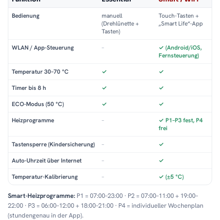
Bedienung
manuell
Touch-Tasten +
(Drehlünette +
„Smart Life“-App
Tasten)
WLAN / App-Steuerung
–
✓ (Android/iOS,
Fernsteuerung)
Temperatur 30–70 °C
✓
✓
Timer bis 8 h
✓
✓
ECO-Modus (50 °C)
✓
✓
Heizprogramme
–
✓ P1–P3 fest, P4
frei
Tastensperre (Kindersicherung)
–
✓
Auto-Uhrzeit über Internet
–
✓
Temperatur-Kalibrierung
–
✓ (±5 °C)
Smart-Heizprogramme:
P1 = 07:00–23:00 · P2 = 07:00–11:00 + 19:00–
22:00 · P3 = 06:00–12:00 + 18:00–21:00 · P4 = individueller Wochenplan
(stundengenau in der App).