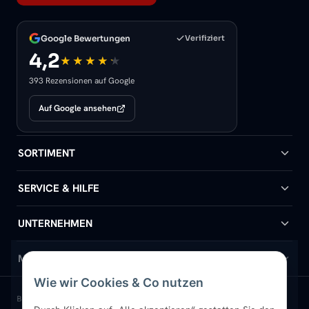
Google Bewertungen
Verifiziert
4,2
393 Rezensionen auf Google
Auf Google ansehen
SORTIMENT
Badheizkörper
SERVICE & HILFE
Handtuchheizkörper
Hilfe & Kontakt
UNTERNEHMEN
Design-Heizkörper
Versand & Lieferung
Wir über uns
MEIN KONTO
Wie wir Cookies & Co nutzen
Paneelheizkörper
Rückgabe & Widerruf
Standort & Abholung Jüchen
Anmelden / Mein Konto
BELIEBTE KATEGORIEN