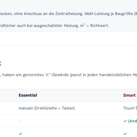
tecken, ohne Anschluss an die Zentralheizung. Watt-Leistung je Baugröße (I
dtücher auch bei ausgeschalteter Heizung. m² = Richtwert.
t
t, haben ein genormtes ½″-Gewinde (passt in jeden handelsüblichen H
Essential
Smart 
manuell (Drehlünette + Tasten)
Touch-T
–
✓ (And
✓
✓