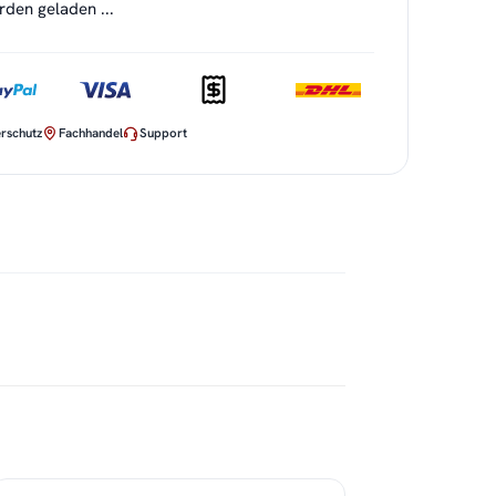
en geladen ...
rschutz
Fachhandel
Support