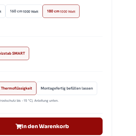
160 cm
180 cm
t
1000 Watt
1000 Watt
eizstab SMART
 Thermoflüssigkeit
Montagefertig befüllen lassen
Frostschutz bis −15 °C). Anleitung unten.
In den Warenkorb