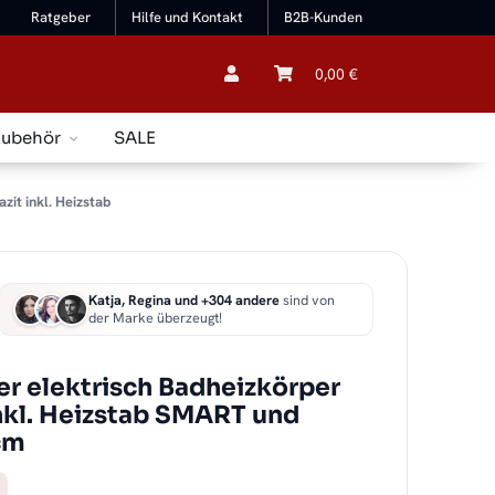
Ratgeber
Hilfe und Kontakt
B2B-Kunden
0,00 €
Zubehör
SALE
it inkl. Heizstab
Katja, Regina und +304 andere
sind von
der Marke überzeugt!
r elektrisch Badheizkörper
nkl. Heizstab SMART und
cm