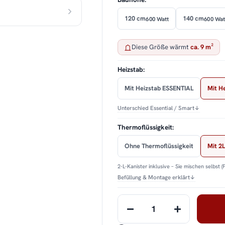
120 cm
140 cm
600 Watt
600 Wat
Diese Größe wärmt
ca. 9 m²
Heizstab:
Mit Heizstab ESSENTIAL
Mit H
Unterschied Essential / Smart
↓
Thermoflüssigkeit:
Ohne Thermoflüssigkeit
Mit 2L
2-L-Kanister inklusive – Sie mischen selbst (
Befüllung & Montage erklärt
↓
Loading...