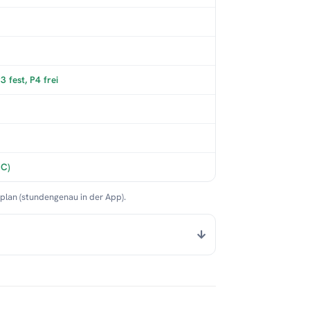
 fest, P4 frei
°C)
nplan (stundengenau in der App).