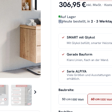
306,95 €
inkl. MwSt. · Kos
Auf Lager
Heute bestellt, in
2 - 3 Werkta
SMART mit Glykol
Mit Glykol befüllt, smarter Heizst
Gerade Bauform
Klare Linien, flach an der Wand.
Serie ALPIYA
Viele Größen und Ausstattungen
erhältlich.
Baubreite:
50 cm
60 cm
1000 Watt
1000 Wat
Bauhöhe: