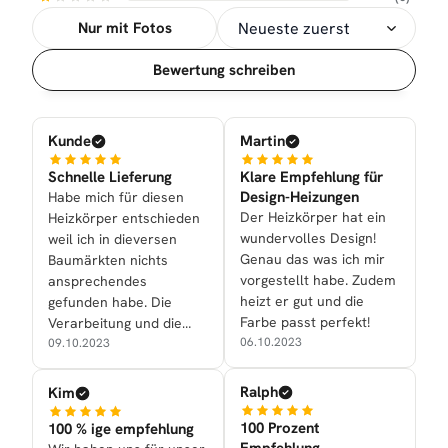
Nur mit Fotos
Sortierung
Bewertung schreiben
Kunde
Martin
Schnelle Lieferung
Klare Empfehlung für
Design-Heizungen
Habe mich für diesen
Der Heizkörper hat ein
Heizkörper entschieden
wundervolles Design!
weil ich in dieversen
Genau das was ich mir
Baumärkten nichts
vorgestellt habe. Zudem
ansprechendes
heizt er gut und die
gefunden habe. Die
Farbe passt perfekt!
Verarbeitung und die
06.10.2023
Optik überzeugen
09.10.2023
vollauf.
Ralph
Kim
100 Prozent
100 % ige empfehlung
Empfehlung