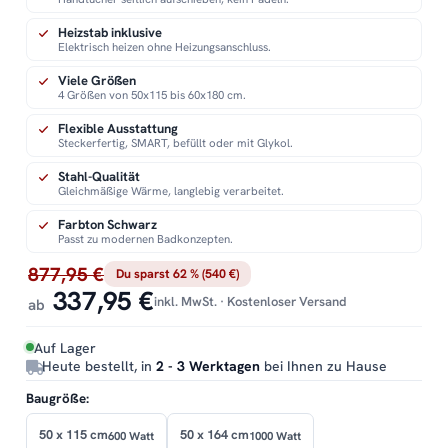
Heizstab inklusive
Elektrisch heizen ohne Heizungsanschluss.
Viele Größen
4 Größen von 50x115 bis 60x180 cm.
Flexible Ausstattung
Steckerfertig, SMART, befüllt oder mit Glykol.
Stahl-Qualität
Gleichmäßige Wärme, langlebig verarbeitet.
Farbton Schwarz
Passt zu modernen Badkonzepten.
877,95 €
Du sparst 62 % (540 €)
337,95 €
inkl. MwSt. · Kostenloser Versand
ab
Auf Lager
Heute bestellt, in
2 - 3 Werktagen
bei Ihnen zu Hause
Baugröße:
50 x 115 cm
50 x 164 cm
600 Watt
1000 Watt