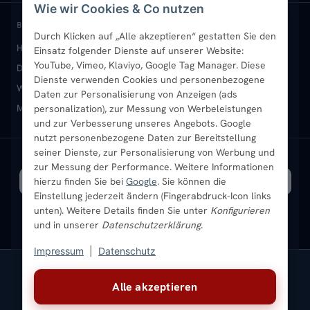
Wie wir Cookies & Co nutzen
Paneelheizkörper
Rückgabe & Widerruf
Standort & Abholung Jüchen
Anmelden / Mein Konto
BELIEBTE KATEGORIEN
Durch Klicken auf „Alle akzeptieren“ gestatten Sie den
Heizkörper kaufen
Badheizkörper
Handtuchheizkörper
Einsatz folgender Dienste auf unserer Website:
Vertikal-Heizkörper
Garantie & Gewährleistung
B2B-Kunden
Merkliste
YouTube, Vimeo, Klaviyo, Google Tag Manager. Diese
Design-Heizkörper
Paneelheizkörper
Vertikal-Heizkörper
Dienste verwenden Cookies und personenbezogene
Heizkörper-Zubehör
Montageservice vor Ort
Karriere
Newsletter
Wandheizkörper
Wohnraum-Heizkörper
Badheizkörper Schwarz
Daten zur Personalisierung von Anzeigen (ads
Mischbetrieb-Heizkörper
Heizkörper-Zubehör
Aktuelle Angebote
personalization), zur Messung von Werbeleistungen
Sendung verfolgen
Ratgeber
Aktuelle Angebote
und zur Verbesserung unseres Angebots. Google
nutzt personenbezogene Daten zur Bereitstellung
seiner Dienste, zur Personalisierung von Werbung und
Bestpreisgarantie
SICHERE ZAHLUNG
VERSAND MIT
zur Messung der Performance. Weitere Informationen
hierzu finden Sie bei
Google
. Sie können die
Einstellung jederzeit ändern (Fingerabdruck-Icon links
unten). Weitere Details finden Sie unter
Konfigurieren
und in unserer
Datenschutzerklärung
.
Impressum
|
Datenschutz
Vertrag widerrufen
Alle akzeptieren
© 2026 Ada Commerce GmbH