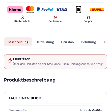
Käuferschutz
Fachhandel
Support
Beschreibung
Heizleistung
Heizstab
Befüllung
Tech
Elektrisch
Über den Heizstab an der Steckdose – kein Heizungsanschluss nötig.
Produktbeschreibung
AUF EINEN BLICK
je nach Größe
Geeignet für