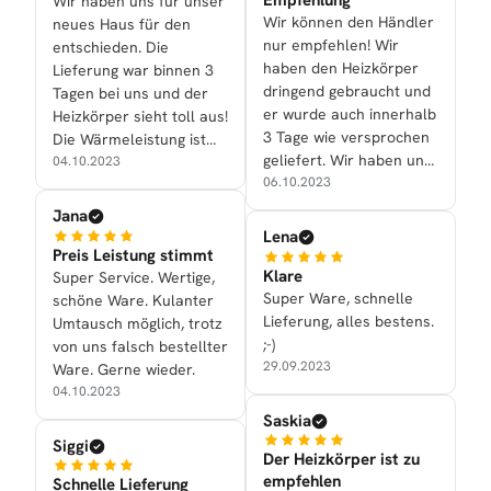
Wir haben uns für unser
Wir können den Händler
neues Haus für den
nur empfehlen! Wir
entschieden. Die
haben den Heizkörper
Lieferung war binnen 3
dringend gebraucht und
Tagen bei uns und der
er wurde auch innerhalb
Heizkörper sieht toll aus!
3 Tage wie versprochen
Die Wärmeleistung ist
geliefert. Wir haben uns
ebenfalls gut.
04.10.2023
für den Alrona in
06.10.2023
Anthrazit entschieden.
Jana
Super schönes Design
Lena
und heizt auch gut!
Preis Leistung stimmt
Klare
Super Service. Wertige,
Super Ware, schnelle
schöne Ware. Kulanter
Lieferung, alles bestens.
Umtausch möglich, trotz
;-)
von uns falsch bestellter
29.09.2023
Ware. Gerne wieder.
04.10.2023
Saskia
Siggi
Der Heizkörper ist zu
empfehlen
Schnelle Lieferung