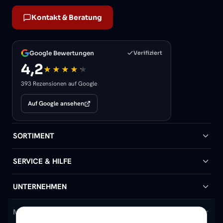
Kontakt & Beratung
Google Bewertungen
Verifiziert
4,2
393 Rezensionen auf Google
Auf Google ansehen
SORTIMENT
Badheizkörper
SERVICE & HILFE
Handtuchheizkörper
Hilfe & Kontakt
UNTERNEHMEN
Design-Heizkörper
Versand & Lieferung
Wir über uns
MEIN KONTO