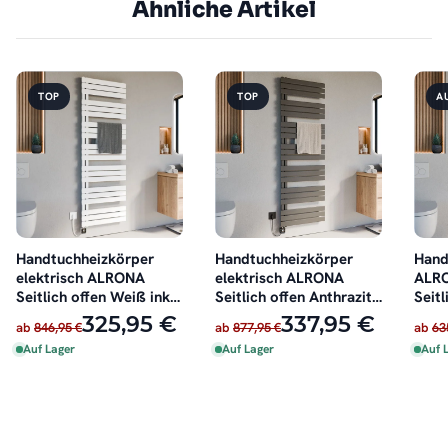
Ähnliche Artikel
TOP
TOP
A
Handtuchheizkörper
Handtuchheizkörper
Hand
elektrisch ALRONA
elektrisch ALRONA
ALRO
Seitlich offen Weiß inkl.
Seitlich offen Anthrazit
Seitl
Heizstab
inkl. Heizstab
oder 
325,95 €
337,95 €
ab
846,95 €
ab
877,95 €
ab
63
Auf Lager
Auf Lager
Auf 