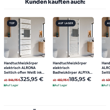
Kunden kauften auch:
TOP
AUF LAGER
A
Handtuchheizkörper
Handtuchheizkörper
Hand
elektrisch ALRONA
elektrisch
ALRO
Seitlich offen Weiß inkl.
Badheizkörper ALPIYA
Seitl
Heizstab
Weiß inkl. Heizstab
oder 
325,95 €
185,95 €
ab
846,95 €
ab
482,95 €
ab
63
Auf Lager
Auf Lager
Auf 