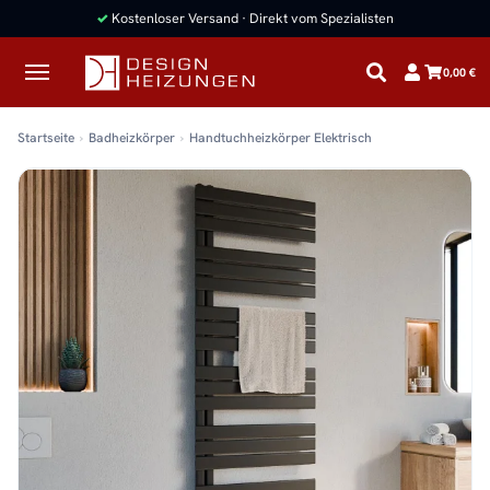
✓
Kostenloser Versand · Direkt vom Spezialisten
0,00 €
Startseite
Badheizkörper
Handtuchheizkörper Elektrisch